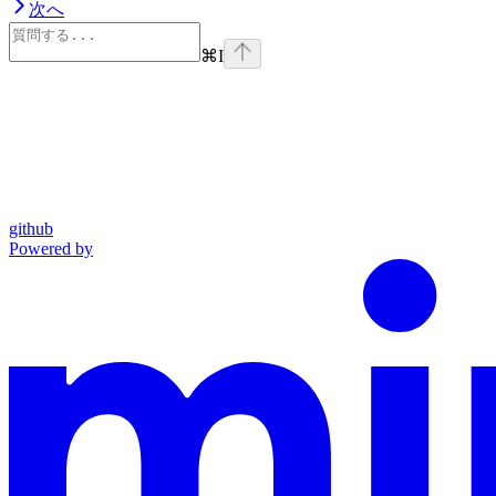
次へ
⌘
I
github
Powered by