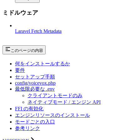
ミドルウェア
Laravel Fetch Metadata
このページの内容
何をインストールするか
要件
セットアップ手順
config/voicevox.php
最低限必要な .env
クライアントモードのみ
ネイティブモード / エンジン API
FFI の有効化
エンジンリソースのインストール
モードごとの入口
参考リンク