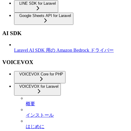
LINE SDK for Laravel
Google Sheets API for Laravel
AI SDK
Laravel AI SDK 用の Amazon Bedrock ドライバー
VOICEVOX
VOICEVOX Core for PHP
VOICEVOX for Laravel
概要
インストール
はじめに