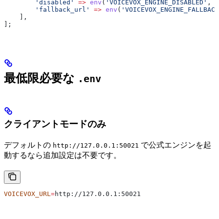
        'disabled'
 =>
 env
(
'VOICEVOX_ENGINE_DISABLED'
, 
f
        'fallback_url'
 =>
 env
(
'VOICEVOX_ENGINE_FALLBACK
    ],
];
最低限必要な
.env
クライアントモードのみ
デフォルトの
で公式エンジンを起
http://127.0.0.1:50021
動するなら追加設定は不要です。
VOICEVOX_URL
=
http://127.0.0.1:50021