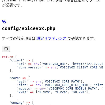
や
を使う場合は追加リソース
/speaker_info
/singer_info
が必要です。
config/voicevox.php
すべての設定項目は
設定リファレンス
で確認できます。
return
 [
    'client'
 =>
 [
        'url'
 =>
 env
(
'VOICEVOX_URL'
, 
'http://127.0.0.1:
        'core_version'
 =>
 env
(
'VOICEVOX_CLIENT_CORE_VER
    ],
    'core'
 =>
 [
        'path'
 =>
 env
(
'VOICEVOX_CORE_PATH'
),
        'dict'
 =>
 env
(
'VOICEVOX_CORE_DICT_PATH'
, 
'dict/
        'models'
 =>
 env
(
'VOICEVOX_CORE_MODELS_PATH'
, 
'm
        'vvms'
 =>
 [
'0.vvm'
, 
'9.vvm'
, 
's0.vvm'
],
    ],
    'engine'
 =>
 [