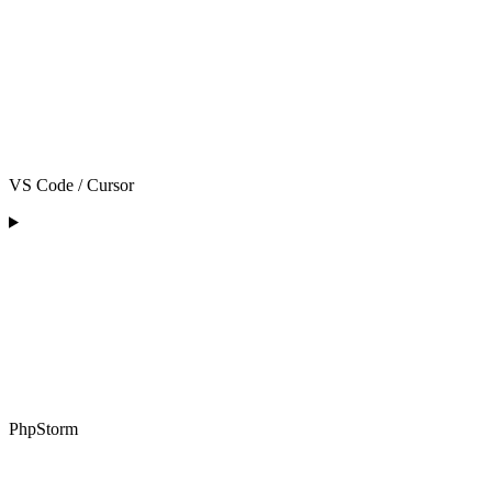
VS Code / Cursor
PhpStorm