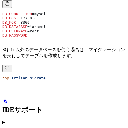
DB_CONNECTION
=mysql
DB_HOST
=127.0.0.1
DB_PORT
=3306
DB_DATABASE
=laravel
DB_USERNAME
=root
DB_PASSWORD
=
SQLite以外のデータベースを使う場合は、マイグレーション
を実行してテーブルを作成します。
php
 artisan
 migrate
IDEサポート