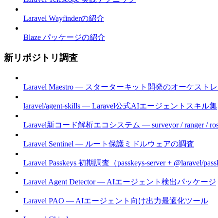
Laravel Wayfinderの紹介
Blaze パッケージの紹介
新リポジトリ調査
Laravel Maestro — スターターキット開発のオーケスト
laravel/agent-skills — Laravel公式AIエージェントスキル集
Laravel新コード解析エコシステム — surveyor / ranger / ros
Laravel Sentinel — ルート保護ミドルウェアの調査
Laravel Passkeys 初期調査（passkeys-server + @laravel/pas
Laravel Agent Detector — AIエージェント検出パッケージ
Laravel PAO — AIエージェント向け出力最適化ツール