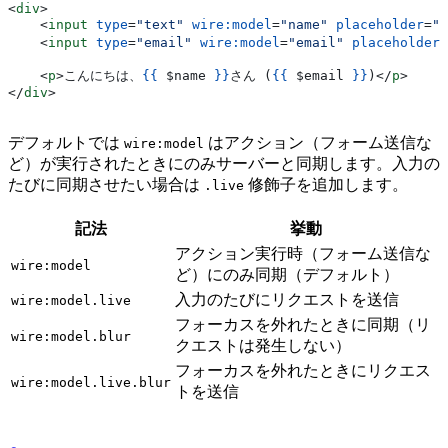
<
div
>
    <
input
 type
=
"text"
 wire:model
=
"name"
 placeholder
=
"
    <
input
 type
=
"email"
 wire:model
=
"email"
 placeholder
=
    <
p
>
こんにちは、
{{
 $name
 }}
さん (
{{
 $email
 }}
)
</
p
>
</
div
>
デフォルトでは
はアクション（フォーム送信な
wire:model
ど）が実行されたときにのみサーバーと同期します。入力の
たびに同期させたい場合は
修飾子を追加します。
.live
記法
挙動
アクション実行時（フォーム送信な
wire:model
ど）にのみ同期（デフォルト）
入力のたびにリクエストを送信
wire:model.live
フォーカスを外れたときに同期（リ
wire:model.blur
クエストは発生しない）
フォーカスを外れたときにリクエス
wire:model.live.blur
トを送信