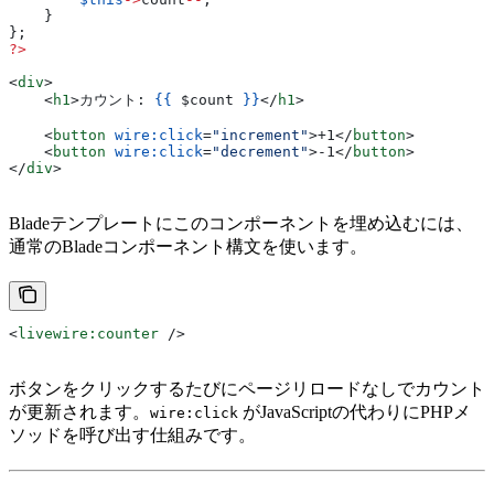
    }
};
?>
<
div
>
    <
h1
>
カウント: 
{{
 $count
 }}
</
h1
>
    <
button
 wire:click
=
"increment"
>
+1
</
button
>
    <
button
 wire:click
=
"decrement"
>
-1
</
button
>
</
div
>
Bladeテンプレートにこのコンポーネントを埋め込むには、
通常のBladeコンポーネント構文を使います。
<
livewire:counter
 />
ボタンをクリックするたびにページリロードなしでカウント
が更新されます。
がJavaScriptの代わりにPHPメ
wire:click
ソッドを呼び出す仕組みです。