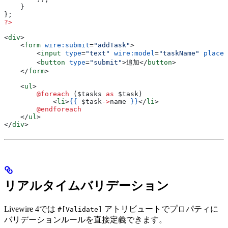
    }
};
?>
<
div
>
    <
form
 wire:submit
=
"addTask"
>
        <
input
 type
=
"text"
 wire:model
=
"taskName"
 placeh
        <
button
 type
=
"submit"
>
追加
</
button
>
    </
form
>
    <
ul
>
        @foreach 
(
$tasks
 as
 $task
)
            <
li
>
{{
 $task
->
name
 }}
</
li
>
        @endforeach
    </
ul
>
</
div
>
リアルタイムバリデーション
Livewire 4では
アトリビュートでプロパティに
#[Validate]
バリデーションルールを直接定義できます。