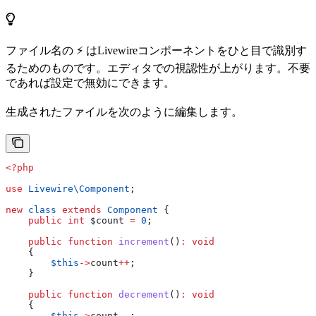
ファイル名の ⚡ はLivewireコンポーネントをひと目で識別す
るためのものです。エディタでの視認性が上がります。不要
であれば設定で無効にできます。
生成されたファイルを次のように編集します。
<?php
use
 Livewire\
Component
;
new
 class
 extends
 Component
 {
    public
 int
 $count
 =
 0
;
    public
 function
 increment
()
:
 void
    {
        $this
->
count
++
;
    }
    public
 function
 decrement
()
:
 void
    {
        $this
->
count
--
;