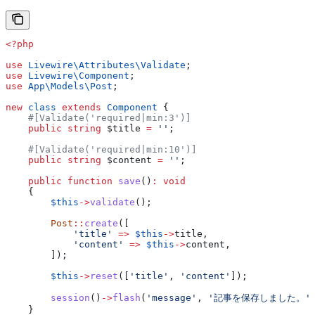
<?php
use
 Livewire\Attributes\
Validate
;
use
 Livewire\
Component
;
use
 App\Models\
Post
;
new
 class
 extends
 Component
 {
    #[Validate('required|min:3')]
    public
 string
 $title
 =
 ''
;
    #[Validate('required|min:10')]
    public
 string
 $content
 =
 ''
;
    public
 function
 save
()
:
 void
    {
        $this
->
validate
();
        Post
::
create
([
            'title'
 =>
 $this
->
title
,
            'content'
 =>
 $this
->
content
,
        ]);
        $this
->
reset
([
'title'
, 
'content'
]);
        session
()
->
flash
(
'message'
, 
'記事を保存しました。'
    }