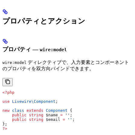
プロパティとアクション
プロパティ —
wire:model
ディレクティブで、入力要素とコンポーネント
wire:model
のプロパティを双方向バインドできます。
<?php
use
 Livewire\
Component
;
new
 class
 extends
 Component
 {
    public
 string
 $name
 =
 ''
;
    public
 string
 $email
 =
 ''
;
};
?>