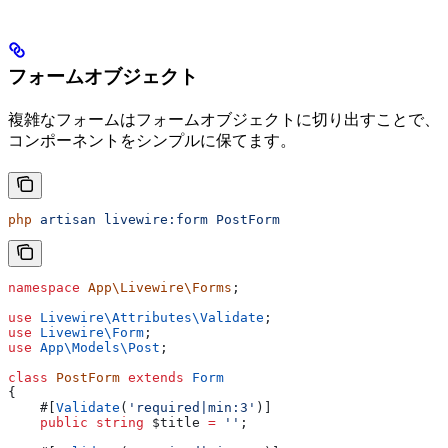
フォームオブジェクト
複雑なフォームはフォームオブジェクトに切り出すことで、
コンポーネントをシンプルに保てます。
php
 artisan
 livewire:form
 PostForm
namespace
 App\Livewire\Forms
;
use
 Livewire\Attributes\
Validate
;
use
 Livewire\
Form
;
use
 App\Models\
Post
;
class
 PostForm
 extends
 Form
{
    #[
Validate
(
'required|min:3'
)]
    public
 string
 $title
 =
 ''
;