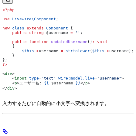
<?php
use
 Livewire\
Component
;
new
 class
 extends
 Component
 {
    public
 string
 $username
 =
 ''
;
    public
 function
 updatedUsername
()
:
 void
    {
        $this
->
username
 =
 strtolower
(
$this
->
username
);
    }
};
?>
<
div
>
    <
input
 type
=
"text"
 wire:model.live
=
"username"
>
    <
p
>
ユーザー名: 
{{
 $username
 }}
</
p
>
</
div
>
入力するたびに自動的に小文字へ変換されます。