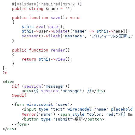
    #[Validate('required|min:2')]
    public
 string
 $name
 =
 ''
;
    public
 function
 save
()
:
 void
    {
        $this
->
validate
();
        $this
->
user
->
update
([
'name'
 =>
 $this
->
name
]);
        session
()
->
flash
(
'message'
, 
'プロフィールを更新しま
    }
    public
 function
 render
()
    {
        return
 $this
->
view
();
    }
};
?>
<
div
>
    @if 
(
session
(
'message'
))
        <
div
>
{{
 session
(
'message'
) 
}}
</
div
>
    @endif
    <
form
 wire:submit
=
"save"
>
        <
input
 type
=
"text"
 wire:model
=
"name"
 placeholde
        @error
(
'name'
) 
<
span
 style
=
"color: red;"
>
{{
 $me
        <
button
 type
=
"submit"
>
更新
</
button
>
    </
form
>
</
div
>