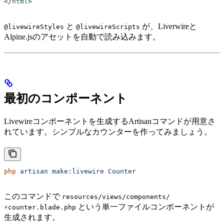
</
html
>
と
が、Liverwireと
@livewireStyles
@livewireScripts
Alpine.jsのアセットを自動で読み込みます。
最初のコンポーネント
Livewireコンポーネントを生成するArtisanコマンドが用意さ
れています。シンプルなカウンターを作ってみましょう。
php
 artisan
 make:livewire
 Counter
このコマンドで
resources/views/components/
という単一ファイルコンポーネントが
⚡counter.blade.php
生成されます。