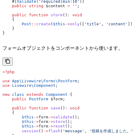
    #[
Validate
(
'required|min:10'
)]
    public
 string
 $content
 =
 ''
;
    public
 function
 store
()
:
 void
    {
        Post
::
create
(
$this
->
only
([
'title'
, 
'content'
]))
    }
}
フォームオブジェクトをコンポーネントから使います。
<?php
use
 App\Livewire\Forms\
PostForm
;
use
 Livewire\
Component
;
new
 class
 extends
 Component
 {
    public
 PostForm
 $form
;
    public
 function
 save
()
:
 void
    {
        $this
->
form
->
validate
();
        $this
->
form
->
store
();
        $this
->
form
->
reset
();
        session
()
->
flash
(
'message'
, 
'投稿を作成しました。'