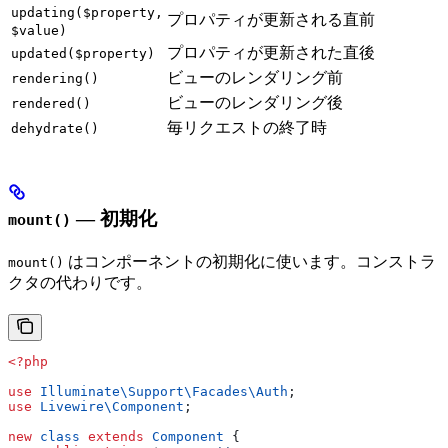
updating($property,
プロパティが更新される直前
$value)
プロパティが更新された直後
updated($property)
ビューのレンダリング前
rendering()
ビューのレンダリング後
rendered()
毎リクエストの終了時
dehydrate()
— 初期化
mount()
はコンポーネントの初期化に使います。コンストラ
mount()
クタの代わりです。
<?php
use
 Illuminate\Support\Facades\
Auth
;
use
 Livewire\
Component
;
new
 class
 extends
 Component
 {