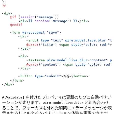
};
?>
<
div
>
    @if 
(
session
(
'message'
))
        <
div
>
{{
 session
(
'message'
) 
}}
</
div
>
    @endif
    <
form
 wire:submit
=
"save"
>
        <
div
>
            <
input
 type
=
"text"
 wire:model.live.blur
=
"ti
            @error
(
'title'
) 
<
span
 style
=
"color: red;"
>
{
        </
div
>
        <
div
>
            <
textarea
 wire:model.live.blur
=
"content"
 pl
            @error
(
'content'
) 
<
span
 style
=
"color: red;"
        </
div
>
        <
button
 type
=
"submit"
>
保存
</
button
>
    </
form
>
</
div
>
を付けたプロパティは更新のたびに自動バリデ
#[Validate]
ーションが走ります。
と組み合わせ
wire:model.live.blur
ることで、フォーカスを外れた瞬間にエラーメッセージが表
示されるリアルタイムバリデーション体験を実現できます。