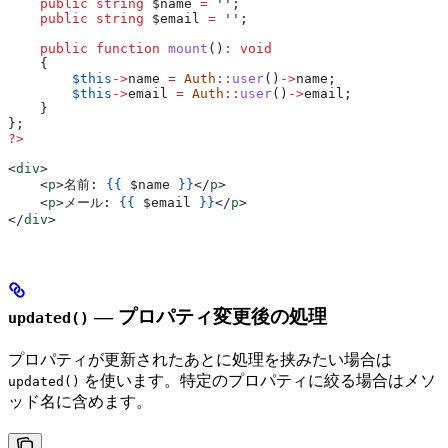
    public
 string
 $name
 =
 ''
;
    public
 string
 $email
 =
 ''
;
    public
 function
 mount
()
:
 void
    {
        $this
->
name
 =
 Auth
::
user
()
->
name
;
        $this
->
email
 =
 Auth
::
user
()
->
email
;
    }
};
?>
<
div
>
    <
p
>
名前: 
{{
 $name
 }}
</
p
>
    <
p
>
メール: 
{{
 $email
 }}
</
p
>
</
div
>
— プロパティ変更後の処理
updated()
プロパティが更新されたあとに処理を挟みたい場合は
を使います。特定のプロパティに絞る場合はメソ
updated()
ッド名に含めます。