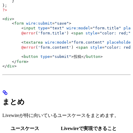
    }
};
?>
<
div
>
    <
form
 wire:submit
=
"save"
>
        <
input
 type
=
"text"
 wire:model
=
"form.title"
 plac
        @error
(
'form.title'
) 
<
span
 style
=
"color: red;"
>
        <
textarea
 wire:model
=
"form.content"
 placeholder
        @error
(
'form.content'
) 
<
span
 style
=
"color: red;
        <
button
 type
=
"submit"
>
投稿
</
button
>
    </
form
>
</
div
>
まとめ
Livewireが特に向いているユースケースをまとめます。
ユースケース
Livewireで実現できること