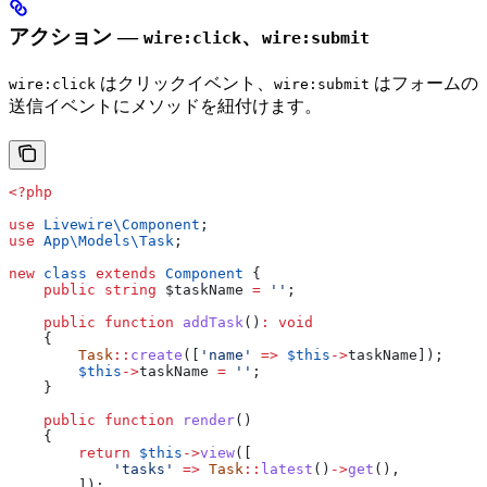
アクション —
、
wire:click
wire:submit
はクリックイベント、
はフォームの
wire:click
wire:submit
送信イベントにメソッドを紐付けます。
<?php
use
 Livewire\
Component
;
use
 App\Models\
Task
;
new
 class
 extends
 Component
 {
    public
 string
 $taskName
 =
 ''
;
    public
 function
 addTask
()
:
 void
    {
        Task
::
create
([
'name'
 =>
 $this
->
taskName
]);
        $this
->
taskName
 =
 ''
;
    }
    public
 function
 render
()
    {
        return
 $this
->
view
([
            'tasks'
 =>
 Task
::
latest
()
->
get
(),
        ]);