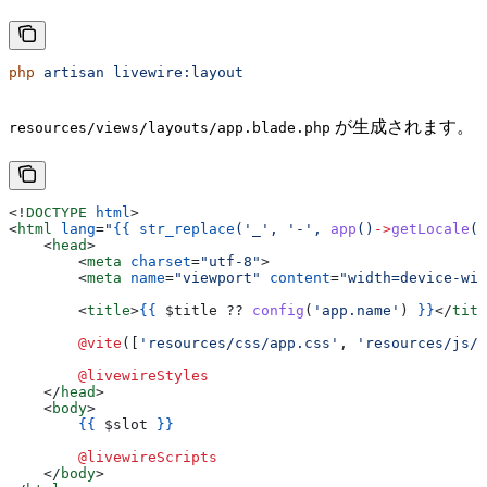
php
 artisan
 livewire:layout
が生成されます。
resources/views/layouts/app.blade.php
<!
DOCTYPE
 html
>
<
html
 lang
=
"
{{
 str_replace
('_', '-', 
app
()
->
getLocale
()
    <
head
>
        <
meta
 charset
=
"utf-8"
>
        <
meta
 name
=
"viewport"
 content
=
"width=device-wid
        <
title
>
{{
 $title
 ?? 
config
(
'app.name'
) 
}}
</
titl
        @vite
([
'resources/css/app.css'
, 
'resources/js/a
        @livewireStyles
    </
head
>
    <
body
>
        {{
 $slot
 }}
        @livewireScripts
    </
body
>