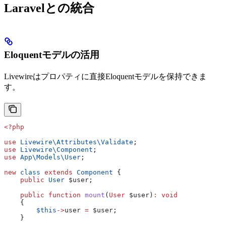
Laravelとの統合
Eloquentモデルの活用
Livewireはプロパティに直接Eloquentモデルを保持できま
す。
<?php
use
 Livewire\Attributes\
Validate
;
use
 Livewire\
Component
;
use
 App\Models\
User
;
new
 class
 extends
 Component
 {
    public
 User
 $user
;
    public
 function
 mount
(
User
 $user
)
:
 void
    {
        $this
->
user
 =
 $user
;
    }