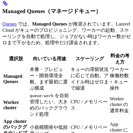
Managed Queues（マネージドキュー）
Queues
では、
Managed Queues
が推奨されています。Laravel
Cloud がキューのプロビジョニング、ワーカーの起動、スケ
ーリングを自動で処理し、ジョブがない時はワーカー数がゼ
ロまで下がるため、処理中だけ課金されます。
料金の考
選択肢
向いている用途
スケーリング
え方
本番・プレビュ
キューの滞留状況
ワーカー
ー・開発環境全
に応じて自動。ア
稼働秒数
Managed
Queues
般。まず最初に選
イドル時はゼロま
+ キュー
ぶ構成
で縮退
操作
を自前
queue:work
Worker
管理したい、大き
CPU / メモリベー
Worker
cluster の
cluster
めのバックグラウ
ス
通常料金
ンド処理
App cluster
App
のバックグ
小規模開発や低頻
CPU / メモリベー
cluster に