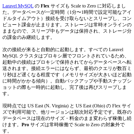
Laravel MySQL
の
Flex
サイズも Scale to Zero に対応しまし
た。データベースが一定時間（1分〜1時間で設定可能なアイ
ドルタイムアウト）接続を受け取らないとスリープし、コン
ピュート課金が止まります。ストレージは常時オンラインの
ままなので、スリープ中もデータは保持され、ストレージ分
の課金のみ継続します。
次の接続が来ると自動的に起動します。すべての Laravel
MySQL クラスタはプロキシ層でフロントされているため、
起動中の接続はプロキシで保持されてからデータベースへ転
送されます。接続エラーにはならず、最初のクエリが数百ミ
リ秒ほど遅くなる程度です（メモリサイズが大きいほど起動
に時間がかかる傾向）。自動バックアップや手動スナップシ
ョットの際も一時的に起動し、完了後は再びスリープしま
す。
現時点では US East (N. Virginia) と US East (Ohio) の Flex サイ
ズで利用可能で、他リージョンは順次対応予定です。既存の
データベースは現在のサイズ・料金のまま変わらず稼働し続
けます。
Pro
サイズは常時稼働で Scale to Zero の対象外で
す。