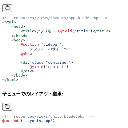
<!-- resources/views/layouts/app.blade.php -->
<
html
>
    <
head
>
        <
title
>
アプリ名 - 
@yield
(
'title'
)
</
title
>
    </
head
>
    <
body
>
        @section
(
'sidebar'
)
            デフォルトのサイドバー
        @show
        <
div
 class
=
"container"
>
            @yield
(
'content'
)
        </
div
>
    </
body
>
</
html
>
子ビューでのレイアウト継承:
<!-- resources/views/child.blade.php -->
@extends
(
'layouts.app'
)