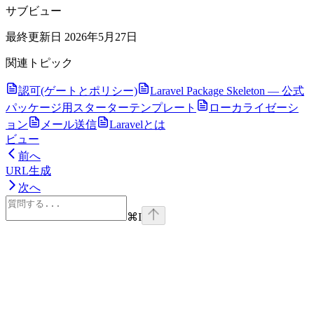
サブビュー
最終更新日
2026年5月27日
関連トピック
認可(ゲートとポリシー)
Laravel Package Skeleton — 公式
パッケージ用スターターテンプレート
ローカライゼーシ
ョン
メール送信
Laravelとは
ビュー
前へ
URL生成
次へ
⌘
I