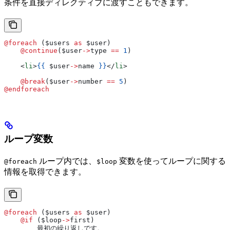
条件を直接ディレクティブに渡すこともできます。
@foreach 
(
$users
 as
 $user
)
    @continue
(
$user
->
type
 ==
 1
)
    <
li
>
{{
 $user
->
name
 }}
</
li
>
    @break
(
$user
->
number
 ==
 5
)
@endforeach
ループ変数
ループ内では、
変数を使ってループに関する
@foreach
$loop
情報を取得できます。
@foreach 
(
$users
 as
 $user
)
    @if 
(
$loop
->
first
)
        最初の繰り返しです。