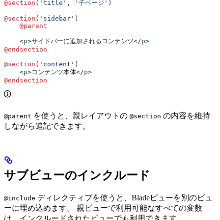
@section
(
'title'
, 
'子ページ'
)
@section
(
'sidebar'
)
    @parent
    <
p
>
サイドバーに追加されるコンテンツ
</
p
>
@endsection
@section
(
'content'
)
    <
p
>
コンテンツ本体
</
p
>
@endsection
を使うと、親レイアウトの
の内容を維持
@parent
@section
しながら追記できます。
サブビューのインクルード
ディレクティブを使うと、Bladeビューを別のビュ
@include
ーに埋め込めます。 親ビューで利用可能なすべての変数
は、インクルードされたビューでも利用できます。