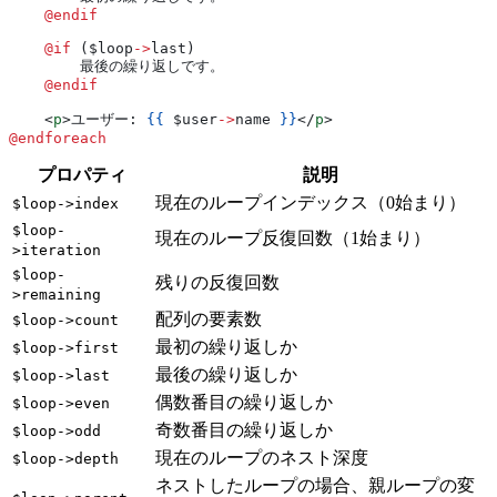
    @endif
    @if 
(
$loop
->
last
)
        最後の繰り返しです。
    @endif
    <
p
>
ユーザー: 
{{
 $user
->
name
 }}
</
p
>
@endforeach
プロパティ
説明
現在のループインデックス（0始まり）
$loop->index
$loop-
現在のループ反復回数（1始まり）
>iteration
$loop-
残りの反復回数
>remaining
配列の要素数
$loop->count
最初の繰り返しか
$loop->first
最後の繰り返しか
$loop->last
偶数番目の繰り返しか
$loop->even
奇数番目の繰り返しか
$loop->odd
現在のループのネスト深度
$loop->depth
ネストしたループの場合、親ループの変