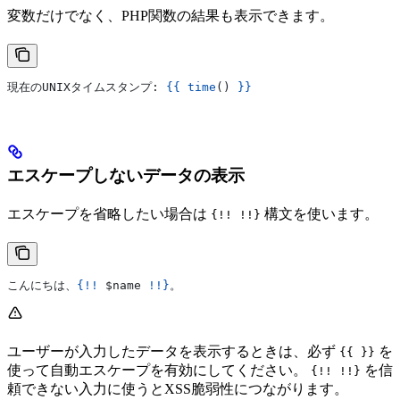
変数だけでなく、PHP関数の結果も表示できます。
現在のUNIXタイムスタンプ: 
{{
 time
() 
}}
エスケープしないデータの表示
エスケープを省略したい場合は
構文を使います。
{!! !!}
こんにちは、
{!!
 $name
 !!}
。
ユーザーが入力したデータを表示するときは、必ず
を
{{ }}
使って自動エスケープを有効にしてください。
を信
{!! !!}
頼できない入力に使うとXSS脆弱性につながります。