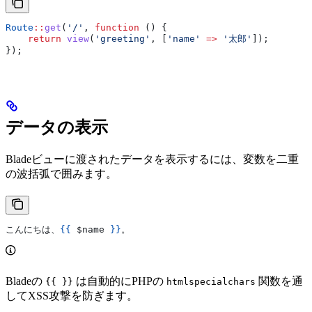
Route
::
get
(
'/'
, 
function
 () {
    return
 view
(
'greeting'
, [
'name'
 =>
 '太郎'
]);
});
データの表示
Bladeビューに渡されたデータを表示するには、変数を二重
の波括弧で囲みます。
こんにちは、
{{
 $name
 }}
。
Bladeの
は自動的にPHPの
関数を通
{{ }}
htmlspecialchars
してXSS攻撃を防ぎます。