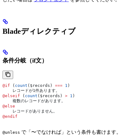
Bladeディレクティブ
条件分岐（if文）
@if 
(
count
(
$records
) 
===
 1
)
    レコードが1件あります。
@elseif 
(
count
(
$records
) 
>
 1
)
    複数のレコードがあります。
@else
    レコードがありません。
@endif
で「〜でなければ」という条件も書けます。
@unless