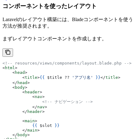
コンポーネントを使ったレイアウト
Laravelのレイアウト構築には、Bladeコンポーネントを使う
方法が推奨されます。
まずレイアウトコンポーネントを作成します。
<!-- resources/views/components/layout.blade.php -->
<
html
>
    <
head
>
        <
title
>
{{
 $title
 ?? 
'アプリ名'
 }}
</
title
>
    </
head
>
    <
body
>
        <
header
>
            <
nav
>
                <!-- ナビゲーション -->
            </
nav
>
        </
header
>
        <
main
>
            {{
 $slot
 }}
        </
main
>
    </
body
>