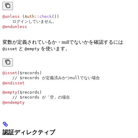
@unless 
(
Auth
::
check
())
    ログインしていません。
@endunless
変数が定義されているか・nullでないかを確認するには
と
を使います。
@isset
@empty
@isset
(
$records
)
    // $records が定義済みかつnullでない場合
@endisset
@empty
(
$records
)
    // $records が「空」の場合
@endempty
認証ディレクティブ