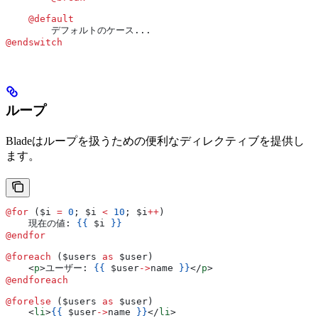
    @default
        デフォルトのケース...
@endswitch
ループ
Bladeはループを扱うための便利なディレクティブを提供し
ます。
@for 
(
$i
 =
 0
; 
$i
 <
 10
; 
$i
++
)
    現在の値: 
{{
 $i
 }}
@endfor
@foreach 
(
$users
 as
 $user
)
    <
p
>
ユーザー: 
{{
 $user
->
name
 }}
</
p
>
@endforeach
@forelse 
(
$users
 as
 $user
)
    <
li
>
{{
 $user
->
name
 }}
</
li
>