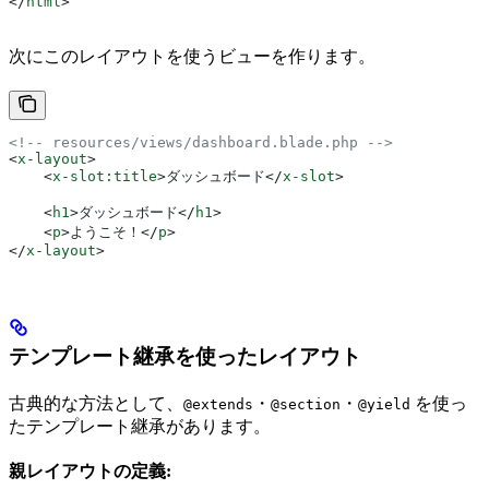
</
html
>
次にこのレイアウトを使うビューを作ります。
<!-- resources/views/dashboard.blade.php -->
<
x-layout
>
    <
x-slot:title
>
ダッシュボード
</
x-slot
>
    <
h1
>
ダッシュボード
</
h1
>
    <
p
>
ようこそ！
</
p
>
</
x-layout
>
テンプレート継承を使ったレイアウト
古典的な方法として、
・
・
を使っ
@extends
@section
@yield
たテンプレート継承があります。
親レイアウトの定義: