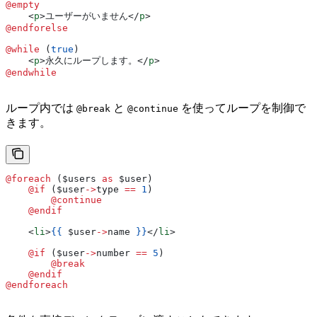
@empty
    <
p
>
ユーザーがいません
</
p
>
@endforelse
@while 
(
true
)
    <
p
>
永久にループします。
</
p
>
@endwhile
ループ内では
と
を使ってループを制御で
@break
@continue
きます。
@foreach 
(
$users
 as
 $user
)
    @if 
(
$user
->
type
 ==
 1
)
        @continue
    @endif
    <
li
>
{{
 $user
->
name
 }}
</
li
>
    @if 
(
$user
->
number
 ==
 5
)
        @break
    @endif
@endforeach