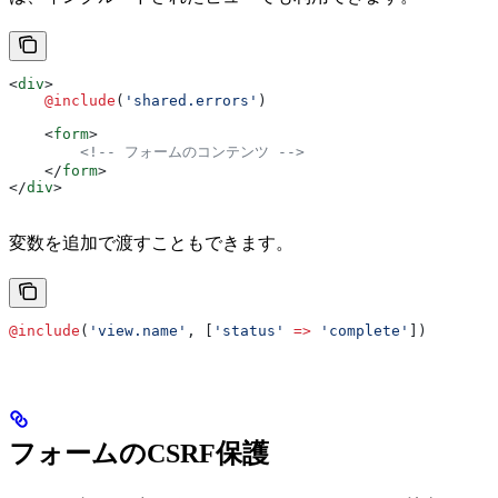
<
div
>
    @include
(
'shared.errors'
)
    <
form
>
        <!-- フォームのコンテンツ -->
    </
form
>
</
div
>
変数を追加で渡すこともできます。
@include
(
'view.name'
, [
'status'
 =>
 'complete'
])
フォームのCSRF保護