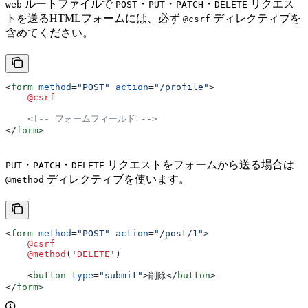
ルートファイルで
・
・
・
リクエス
web
POST
PUT
PATCH
DELETE
トを送るHTMLフォームには、必ず
ディレクティブを
@csrf
含めてください。
<
form
 method
=
"POST"
 action
=
"/profile"
>
    @csrf
    <!-- フォームフィールド -->
</
form
>
・
・
リクエストをフォームから送る場合は
PUT
PATCH
DELETE
ディレクティブを使います。
@method
<
form
 method
=
"POST"
 action
=
"/post/1"
>
    @csrf
    @method
(
'
DELETE
'
)
    <
button
 type
=
"submit"
>
削除
</
button
>
</
form
>