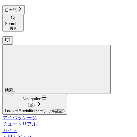
日本語
Search...
⌘
K
検索...
Navigation
認証
Laravel Socialite(ソーシャル認証)
マイパッケージ
チュートリアル
ガイド
応用トピック