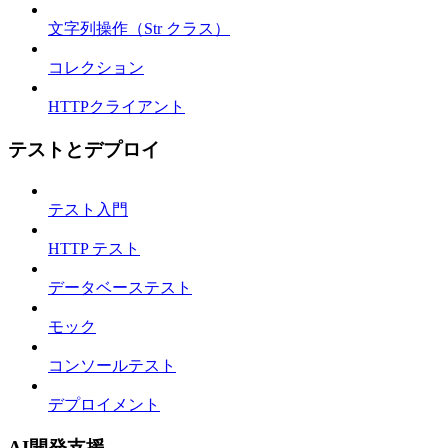
文字列操作（Str クラス）
コレクション
HTTPクライアント
テストとデプロイ
テスト入門
HTTP テスト
データベーステスト
モック
コンソールテスト
デプロイメント
AI開発支援