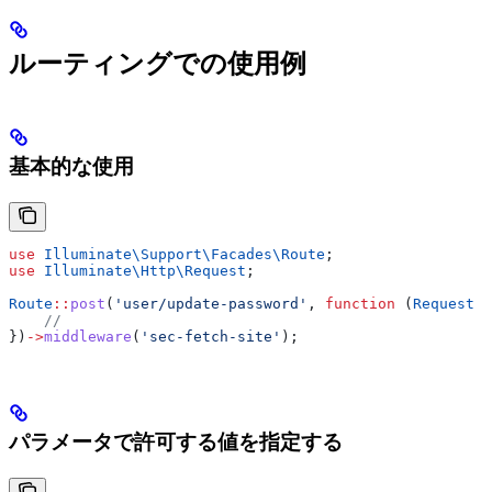
ルーティングでの使用例
基本的な使用
use
 Illuminate\Support\Facades\
Route
;
use
 Illuminate\Http\
Request
;
Route
::
post
(
'user/update-password'
, 
function
 (
Request
 $
    //
})
->
middleware
(
'sec-fetch-site'
);
パラメータで許可する値を指定する