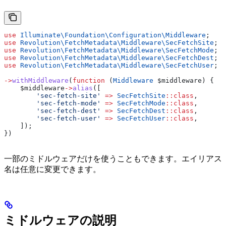
use
 Illuminate\Foundation\Configuration\
Middleware
;
use
 Revolution\FetchMetadata\Middleware\
SecFetchSite
;
use
 Revolution\FetchMetadata\Middleware\
SecFetchMode
;
use
 Revolution\FetchMetadata\Middleware\
SecFetchDest
;
use
 Revolution\FetchMetadata\Middleware\
SecFetchUser
;
->
withMiddleware
(
function
 (
Middleware
 $middleware
) {
    $middleware
->
alias
([
        'sec-fetch-site'
 =>
 SecFetchSite
::
class
,
        'sec-fetch-mode'
 =>
 SecFetchMode
::
class
,
        'sec-fetch-dest'
 =>
 SecFetchDest
::
class
,
        'sec-fetch-user'
 =>
 SecFetchUser
::
class
,
    ]);
})
一部のミドルウェアだけを使うこともできます。エイリアス
名は任意に変更できます。
ミドルウェアの説明