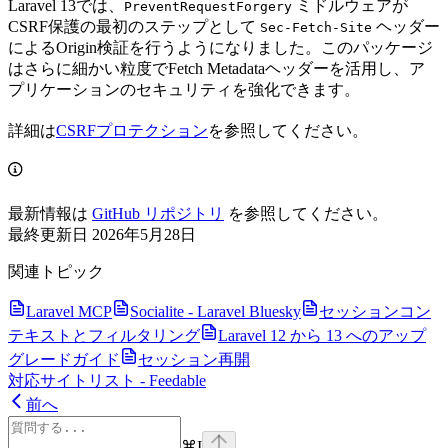
Laravel 13では、
ミドルウェアが
PreventRequestForgery
CSRF保護の最初のステップとして
ヘッダー
Sec-Fetch-Site
によるOrigin検証を行うようになりました。このパッケージ
はさらに細かい粒度でFetch Metadataヘッダーを活用し、ア
プリケーションのセキュリティを強化できます。
詳細は
CSRFプロテクション
を参照してください。
最新情報は
GitHub リポジトリ
を参照してください。
最終更新日
2026年5月28日
関連トピック
Laravel MCP
Socialite - Laravel Bluesky
セッションコン
テキストとフィルタリング
Laravel 12 から 13 へのアップ
グレードガイド
セッション再開
対応サイトリスト - Feedable
前へ
⌘
I