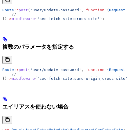
Route
::
post
(
'user/update-password'
, 
function
 (
Request
 $
    //
})
->
middleware
(
'sec-fetch-site:cross-site'
);
複数のパラメータを指定する
Route
::
post
(
'user/update-password'
, 
function
 (
Request
 $
    //
})
->
middleware
(
'sec-fetch-site:same-origin,cross-site'
)
エイリアスを使わない場合
use
 Revolution\FetchMetadata\Middleware\
SecFetchSite
;