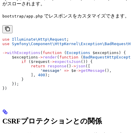
がスローされます。
でレスポンスをカスタマイズできます。
bootstrap/app.php
use
 Illuminate\Http\
Request
;
use
 Symfony\Component\HttpKernel\Exception\
BadRequestHt
->
withExceptions
(
function
 (
Exceptions
 $exceptions
) {
    $exceptions
->
render
(
function
 (
BadRequestHttpExcepti
        if
 (
$request
->
expectsJson
()) {
            return
 response
()
->
json
([
                'message'
 =>
 $e
->
getMessage
(),
            ], 
400
);
        }
    });
})
CSRFプロテクションとの関係