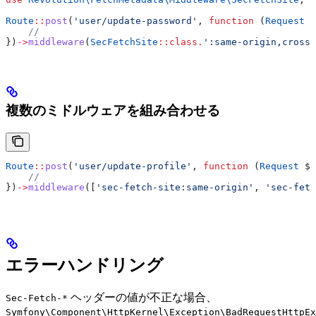
Route
::
post
(
'user/update-password'
, 
function
 (
Request
 $
    //
})
->
middleware
(
SecFetchSite
::
class
.
':same-origin,cross-
複数のミドルウェアを組み合わせる
Route
::
post
(
'user/update-profile'
, 
function
 (
Request
 $r
    //
})
->
middleware
([
'sec-fetch-site:same-origin'
, 
'sec-fetc
エラーハンドリング
ヘッダーの値が不正な場合、
Sec-Fetch-*
Symfony\Component\HttpKernel\Exception\BadRequestHttpEx