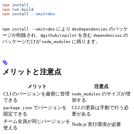
npm
 install
npm
 run
 build
npm
 install
 --omit=dev
により
のパッケ
npm install --omit=dev
devDependencies
ージが削除され、
を含む
の
@github/copilot
dependencies
パッケージだけが
に残ります。
node_modules
メリットと注意点
メリット
注意点
CLI のバージョンを厳密に管理
のサイズが増
node_modules
できる
加する
でバージョンを
CLI の更新は手動で行う必
package.json
固定できる
要がある
チーム全員が同じバージョンを
Node.js 実行環境が必要
使える