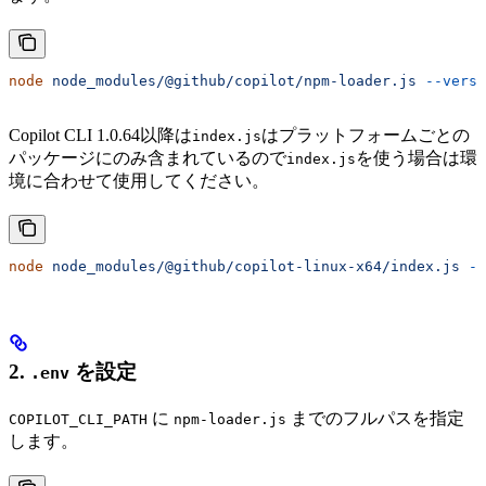
node
 node_modules/@github/copilot/npm-loader.js
 --versi
Copilot CLI 1.0.64以降は
はプラットフォームごとの
index.js
パッケージにのみ含まれているので
を使う場合は環
index.js
境に合わせて使用してください。
node
 node_modules/@github/copilot-linux-x64/index.js
 --
2.
を設定
.env
に
までのフルパスを指定
COPILOT_CLI_PATH
npm-loader.js
します。