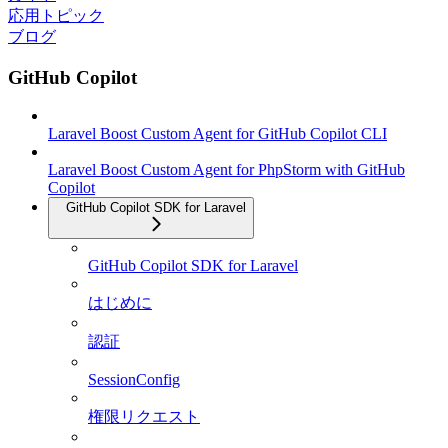
応用トピック
ブログ
GitHub Copilot
Laravel Boost Custom Agent for GitHub Copilot CLI
Laravel Boost Custom Agent for PhpStorm with GitHub
Copilot
GitHub Copilot SDK for Laravel
GitHub Copilot SDK for Laravel
はじめに
認証
SessionConfig
権限リクエスト