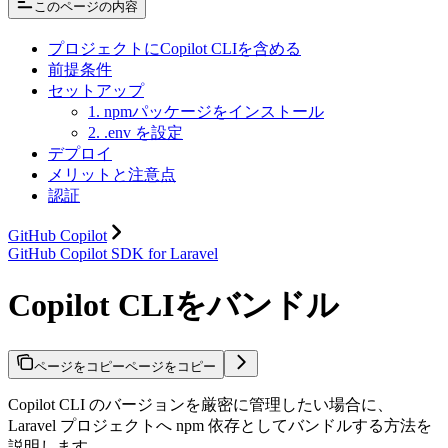
このページの内容
プロジェクトにCopilot CLIを含める
前提条件
セットアップ
1. npmパッケージをインストール
2. .env を設定
デプロイ
メリットと注意点
認証
GitHub Copilot
GitHub Copilot SDK for Laravel
Copilot CLIをバンドル
ページをコピー
ページをコピー
Copilot CLI のバージョンを厳密に管理したい場合に、
Laravel プロジェクトへ npm 依存としてバンドルする方法を
説明します。