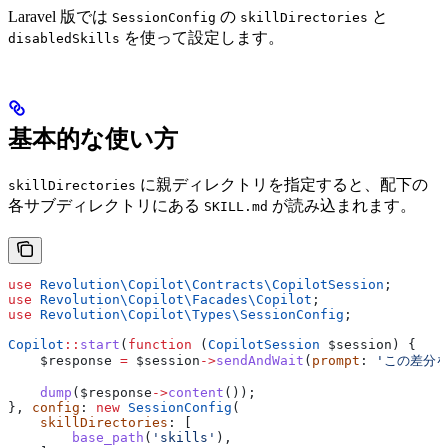
Laravel 版では
の
と
SessionConfig
skillDirectories
を使って設定します。
disabledSkills
基本的な使い方
に親ディレクトリを指定すると、配下の
skillDirectories
各サブディレクトリにある
が読み込まれます。
SKILL.md
use
 Revolution\Copilot\Contracts\
CopilotSession
;
use
 Revolution\Copilot\Facades\
Copilot
;
use
 Revolution\Copilot\Types\
SessionConfig
;
Copilot
::
start
(
function
 (
CopilotSession
 $session
) {
    $response
 =
 $session
->
sendAndWait
(
prompt
: 
'この差分
    dump
(
$response
->
content
());
}, 
config
: 
new
 SessionConfig
(
    skillDirectories
: [
        base_path
(
'skills'
),