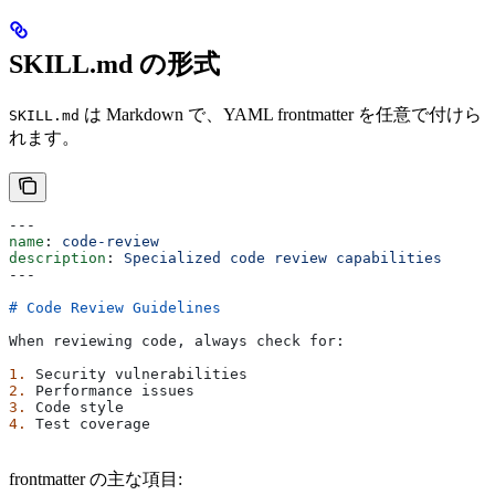
SKILL.md の形式
は Markdown で、YAML frontmatter を任意で付けら
SKILL.md
れます。
---
name
: 
code-review
description
: 
Specialized code review capabilities
---
# Code Review Guidelines
When reviewing code, always check for:
1.
 Security vulnerabilities
2.
 Performance issues
3.
 Code style
4.
 Test coverage
frontmatter の主な項目: