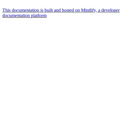
This documentation is built and hosted on Mintlify, a developer
documentation platform