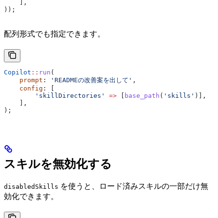
    ],
));
配列形式でも指定できます。
Copilot
::
run
(
    prompt
: 
'READMEの改善案を出して'
,
    config
: [
        'skillDirectories'
 =>
 [
base_path
(
'skills'
)],
    ],
);
スキルを無効化する
を使うと、ロード済みスキルの一部だけ無
disabledSkills
効化できます。