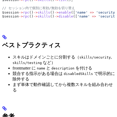
// セッション内で個別に有効/無効を切り替え
$session
->
rpc
()
->
skills
()
->
enable
([
'name'
 =>
 'security-
$session
->
rpc
()
->
skills
()
->
disable
([
'name'
 =>
 'security
ベストプラクティス
スキルはドメインごとに分割する（
,
skills/security
など）
skills/testing
frontmatter に
と
を付ける
name
description
競合する指示がある場合は
で明示的に
disabledSkills
除外する
まず単体で動作確認してから複数スキルを組み合わせ
る
参考