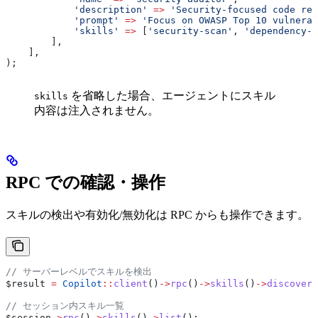
            'description'
 =>
 'Security-focused code rev
            'prompt'
 =>
 'Focus on OWASP Top 10 vulnerab
            'skills'
 =>
 [
'security-scan'
, 
'dependency-c
        ],
    ],
);
を省略した場合、エージェントにスキル
skills
内容は注入されません。
RPC での確認・操作
スキルの検出や有効化/無効化は RPC からも操作できます。
// サーバーレベルでスキルを検出
$result
 =
 Copilot
::
client
()
->
rpc
()
->
skills
()
->
discover
(
// セッション内スキル一覧
$session
->
rpc
()
->
skills
()
->
list
();