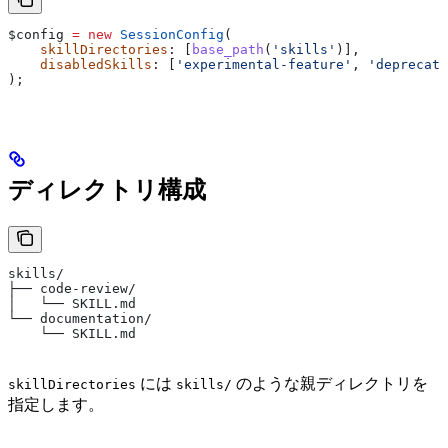
$config
 =
 new
 SessionConfig
(
    skillDirectories
: [
base_path
(
'skills'
)],
    disabledSkills
: [
'experimental-feature'
, 
'deprecate
);
ディレクトリ構成
skills/
├── code-review/
│   └── SKILL.md
└── documentation/
    └── SKILL.md
には
のような親ディレクトリを
skillDirectories
skills/
指定します。