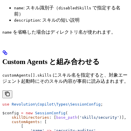
: スキル識別子（
で指定する名
name
disabledSkills
前）
: スキルの短い説明
description
を省略した場合はディレクトリ名が使われます。
name
Custom Agents と組み合わせる
にスキル名を指定すると、対象エー
customAgents[].skills
ジェント起動時にそのスキル内容が事前に読み込まれます。
use
 Revolution\Copilot\Types\
SessionConfig
;
$config
 =
 new
 SessionConfig
(
    skillDirectories
: [
base_path
(
'skills/security'
)],
    customAgents
: [
        [
            'name'
 =>
 'security-auditor'
,