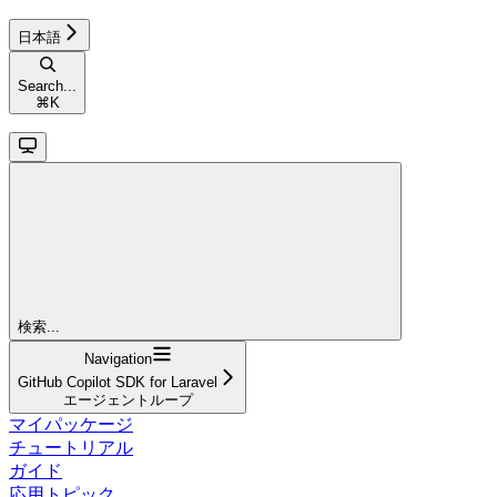
日本語
Search...
⌘
K
検索...
Navigation
GitHub Copilot SDK for Laravel
エージェントループ
マイパッケージ
チュートリアル
ガイド
応用トピック