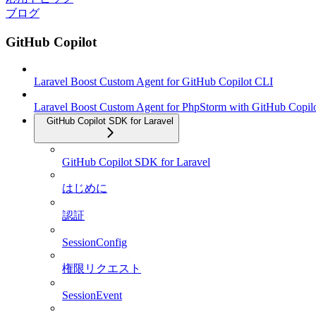
ブログ
GitHub Copilot
Laravel Boost Custom Agent for GitHub Copilot CLI
Laravel Boost Custom Agent for PhpStorm with GitHub Copil
GitHub Copilot SDK for Laravel
GitHub Copilot SDK for Laravel
はじめに
認証
SessionConfig
権限リクエスト
SessionEvent