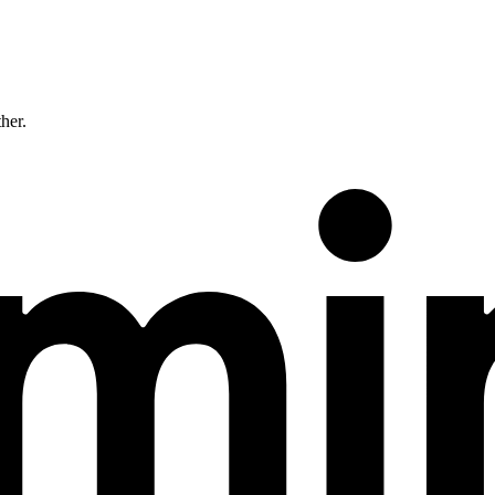
ther.