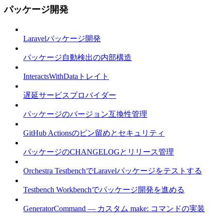
パッケージ開発
Laravelパッケージ開発
パッケージ自動検出の内部構造
InteractsWithDataトレイト
遅延サービスプロバイダー
パッケージのバージョン互換性管理
GitHub Actionsのピン留めとセキュリティ
パッケージのCHANGELOGとリリース管理
Orchestra TestbenchでLaravelパッケージをテストする
Testbench Workbenchでパッケージ開発を進める
GeneratorCommand — カスタム make: コマンドの実装