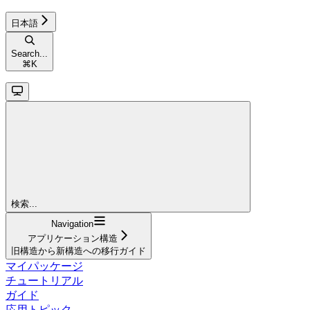
日本語
Search...
⌘
K
検索...
Navigation
アプリケーション構造
旧構造から新構造への移行ガイド
マイパッケージ
チュートリアル
ガイド
応用トピック