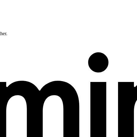
ther.