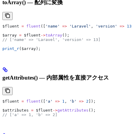
toArray() — 配列に変換
$fluent
 =
 fluent
([
'name'
 =>
 'Laravel'
, 
'version'
 =>
 13
]
$array
 =
 $fluent
->
toArray
();
// ['name' => 'Laravel', 'version' => 13]
print_r
(
$array
);
getAttributes() — 内部属性を直接アクセス
$fluent
 =
 fluent
([
'a'
 =>
 1
, 
'b'
 =>
 2
]);
$attributes
 =
 $fluent
->
getAttributes
();
// ['a' => 1, 'b' => 2]