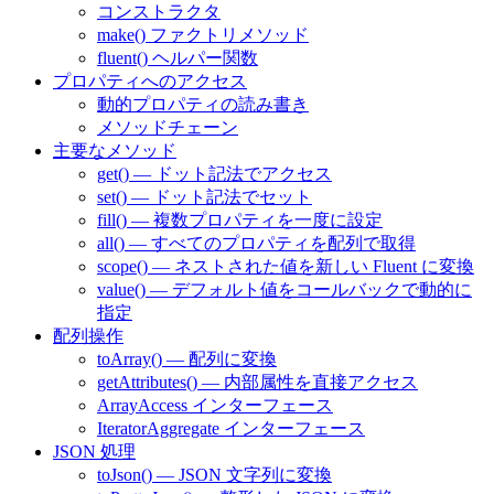
コンストラクタ
make() ファクトリメソッド
fluent() ヘルパー関数
プロパティへのアクセス
動的プロパティの読み書き
メソッドチェーン
主要なメソッド
get() — ドット記法でアクセス
set() — ドット記法でセット
fill() — 複数プロパティを一度に設定
all() — すべてのプロパティを配列で取得
scope() — ネストされた値を新しい Fluent に変換
value() — デフォルト値をコールバックで動的に
指定
配列操作
toArray() — 配列に変換
getAttributes() — 内部属性を直接アクセス
ArrayAccess インターフェース
IteratorAggregate インターフェース
JSON 処理
toJson() — JSON 文字列に変換