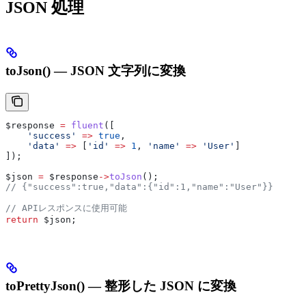
JSON 処理
toJson() — JSON 文字列に変換
$response
 =
 fluent
([
    'success'
 =>
 true
,
    'data'
 =>
 [
'id'
 =>
 1
, 
'name'
 =>
 'User'
]
]);
$json
 =
 $response
->
toJson
();
// {"success":true,"data":{"id":1,"name":"User"}}
// APIレスポンスに使用可能
return
 $json
;
toPrettyJson() — 整形した JSON に変換