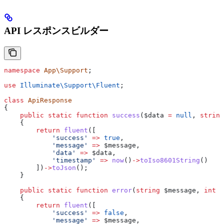
API レスポンスビルダー
namespace
 App\Support
;
use
 Illuminate\Support\
Fluent
;
class
 ApiResponse
{
    public
 static
 function
 success
(
$data
 =
 null
, 
string
    {
        return
 fluent
([
            'success'
 =>
 true
,
            'message'
 =>
 $message
,
            'data'
 =>
 $data
,
            'timestamp'
 =>
 now
()
->
toIso8601String
()
        ])
->
toJson
();
    }
    public
 static
 function
 error
(
string
 $message
, 
int
 $
    {
        return
 fluent
([
            'success'
 =>
 false
,
            'message'
 =>
 $message
,