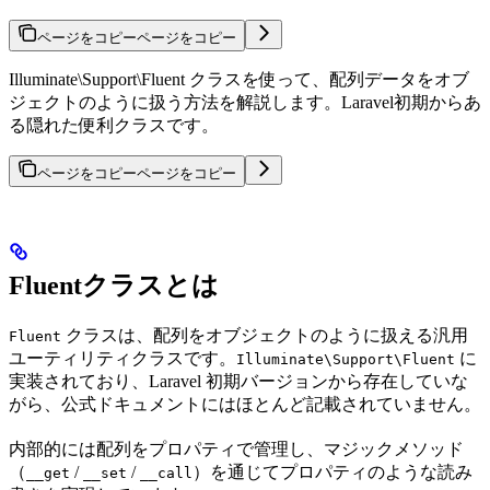
ページをコピー
ページをコピー
Illuminate\Support\Fluent クラスを使って、配列データをオブ
ジェクトのように扱う方法を解説します。Laravel初期からあ
る隠れた便利クラスです。
ページをコピー
ページをコピー
Fluentクラスとは
クラスは、配列をオブジェクトのように扱える汎用
Fluent
ユーティリティクラスです。
に
Illuminate\Support\Fluent
実装されており、Laravel 初期バージョンから存在していな
がら、公式ドキュメントにはほとんど記載されていません。
内部的には配列をプロパティで管理し、マジックメソッド
（
/
/
）を通じてプロパティのような読み
__get
__set
__call