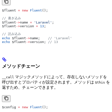
$fluent
 =
 new
 Fluent
();
// 書き込み
$fluent
->
name
 =
 'Laravel'
;
$fluent
->
version
 =
 13
;
// 読み込み
echo
 $fluent
->
name
;    
// 'Laravel'
echo
 $fluent
->
version
; 
// 13
メソッドチェーン
マジックメソッドによって、存在しないメソッドを
__call
呼び出すとプロパティが設定されます。メソッドは
を
$this
返すため、チェーンできます。
$config
 =
 new
 Fluent
();