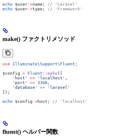
echo
 $user
->
name
; 
// 'Laravel'
echo
 $user
->
type
; 
// 'Framework'
make() ファクトリメソッド
use
 Illuminate\Support\
Fluent
;
$config
 =
 Fluent
::
make
([
    'host'
 =>
 'localhost'
,
    'port'
 =>
 3306
,
    'database'
 =>
 'laravel'
]);
echo
 $config
->
host
; 
// 'localhost'
fluent() ヘルパー関数