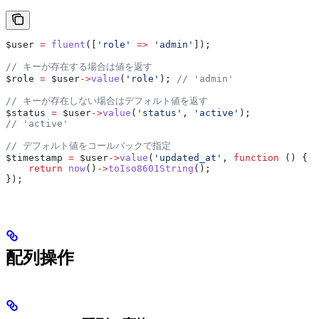
$user
 =
 fluent
([
'role'
 =>
 'admin'
]);
// キーが存在する場合は値を返す
$role
 =
 $user
->
value
(
'role'
); 
// 'admin'
// キーが存在しない場合はデフォルト値を返す
$status
 =
 $user
->
value
(
'status'
, 
'active'
);
// 'active'
// デフォルト値をコールバックで指定
$timestamp
 =
 $user
->
value
(
'updated_at'
, 
function
 () {
    return
 now
()
->
toIso8601String
();
});
配列操作