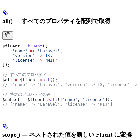
all() — すべてのプロパティを配列で取得
$fluent
 =
 fluent
([
    'name'
 =>
 'Laravel'
,
    'version'
 =>
 13
,
    'license'
 =>
 'MIT'
]);
// すべてのプロパティ
$all
 =
 $fluent
->
all
();
// ['name' => 'Laravel', 'version' => 13, 'license' => 
// 特定のプロパティのみ
$subset
 =
 $fluent
->
all
([
'name'
, 
'license'
]);
// ['name' => 'Laravel', 'license' => 'MIT']
scope() — ネストされた値を新しい Fluent に変換