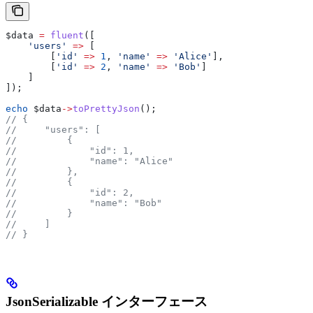
$data
 =
 fluent
([
    'users'
 =>
 [
        [
'id'
 =>
 1
, 
'name'
 =>
 'Alice'
],
        [
'id'
 =>
 2
, 
'name'
 =>
 'Bob'
]
    ]
]);
echo
 $data
->
toPrettyJson
();
// {
//     "users": [
//         {
//             "id": 1,
//             "name": "Alice"
//         },
//         {
//             "id": 2,
//             "name": "Bob"
//         }
//     ]
// }
JsonSerializable インターフェース