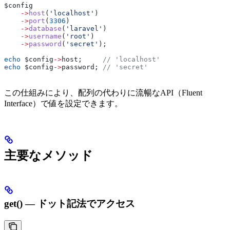
$config
    ->
host
(
'localhost'
)
    ->
port
(
3306
)
    ->
database
(
'laravel'
)
    ->
username
(
'root'
)
    ->
password
(
'secret'
);
echo
 $config
->
host
;     
// 'localhost'
echo
 $config
->
password
; 
// 'secret'
この仕組みにより、配列の代わりに流暢なAPI（Fluent
Interface）で値を設定できます。
主要なメソッド
get() — ドット記法でアクセス