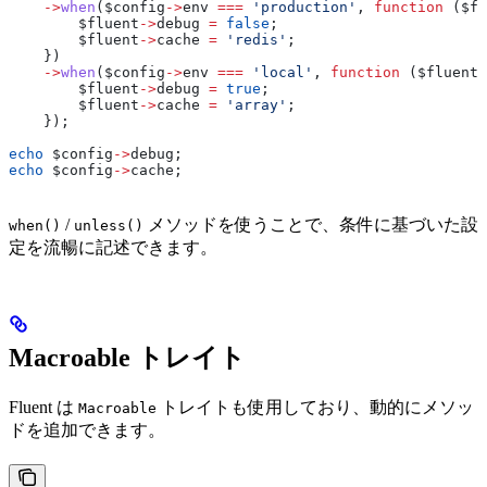
    ->
when
(
$config
->
env
 ===
 'production'
, 
function
 (
$fl
        $fluent
->
debug
 =
 false
;
        $fluent
->
cache
 =
 'redis'
;
    })
    ->
when
(
$config
->
env
 ===
 'local'
, 
function
 (
$fluent
)
        $fluent
->
debug
 =
 true
;
        $fluent
->
cache
 =
 'array'
;
    });
echo
 $config
->
debug
;
echo
 $config
->
cache
;
/
メソッドを使うことで、条件に基づいた設
when()
unless()
定を流暢に記述できます。
Macroable トレイト
Fluent は
トレイトも使用しており、動的にメソッ
Macroable
ドを追加できます。