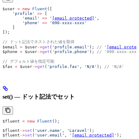
$user
 =
 new
 Fluent
([
    'profile'
 =>
 [
        'email'
 =>
 '
[email protected]
'
,
        'phone'
 =>
 '090-xxxx-xxxx'
    ]
]);
// ドット記法でネストされた値を取得
$email
 =
 $user
->
get
(
'profile.email'
); 
// '
[email protec
$phone
 =
 $user
->
get
(
'profile.phone'
); 
// '090-xxxx-xxxx
// デフォルト値を指定可能
$fax
 =
 $user
->
get
(
'profile.fax'
, 
'N/A'
); 
// 'N/A'
set() — ドット記法でセット
$fluent
 =
 new
 Fluent
();
$fluent
->
set
(
'user.name'
, 
'Laravel'
);
$fluent
->
set
(
'user.email'
, 
'
[email protected]
'
);