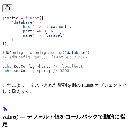
$config
 =
 fluent
([
    'database'
 =>
 [
        'host'
 =>
 'localhost'
,
        'port'
 =>
 3306
,
        'name'
 =>
 'laravel'
    ]
]);
$dbConfig
 =
 $config
->
scope
(
'database'
);
// $dbConfig は新しい Fluent インスタンス
echo
 $dbConfig
->
host
; 
// 'localhost'
echo
 $dbConfig
->
port
; 
// 3306
これにより、ネストされた配列を別の Fluent オブジェクトと
して扱えます。
value() — デフォルト値をコールバックで動的に指
定