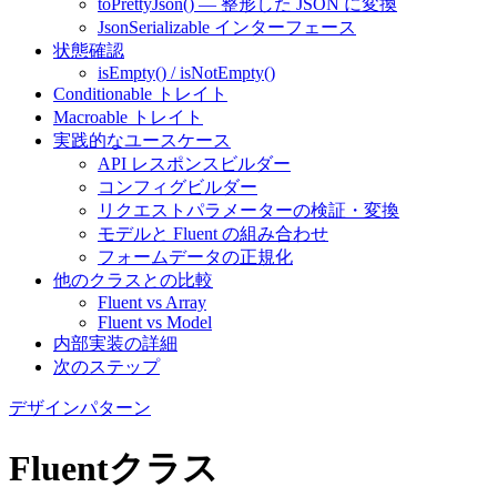
toPrettyJson() — 整形した JSON に変換
JsonSerializable インターフェース
状態確認
isEmpty() / isNotEmpty()
Conditionable トレイト
Macroable トレイト
実践的なユースケース
API レスポンスビルダー
コンフィグビルダー
リクエストパラメーターの検証・変換
モデルと Fluent の組み合わせ
フォームデータの正規化
他のクラスとの比較
Fluent vs Array
Fluent vs Model
内部実装の詳細
次のステップ
デザインパターン
Fluentクラス