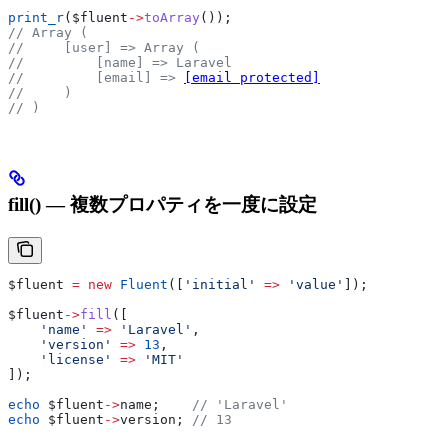
print_r
(
$fluent
->
toArray
());
// Array (
//     [user] => Array (
//         [name] => Laravel
//         [email] => 
[email protected]
//     )
// )
fill() — 複数プロパティを一度に設定
$fluent
 =
 new
 Fluent
([
'initial'
 =>
 'value'
]);
$fluent
->
fill
([
    'name'
 =>
 'Laravel'
,
    'version'
 =>
 13
,
    'license'
 =>
 'MIT'
]);
echo
 $fluent
->
name
;    
// 'Laravel'
echo
 $fluent
->
version
; 
// 13