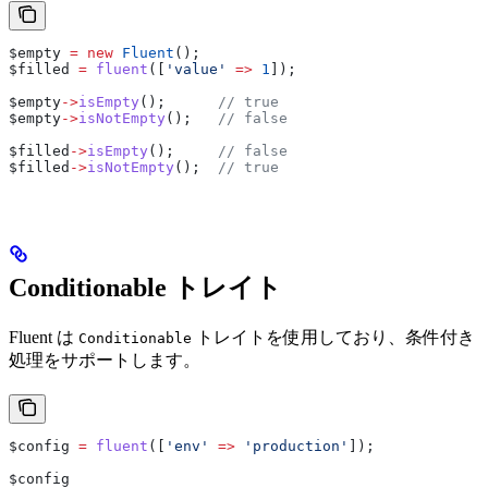
$empty
 =
 new
 Fluent
();
$filled
 =
 fluent
([
'value'
 =>
 1
]);
$empty
->
isEmpty
();      
// true
$empty
->
isNotEmpty
();   
// false
$filled
->
isEmpty
();     
// false
$filled
->
isNotEmpty
();  
// true
Conditionable トレイト
Fluent は
トレイトを使用しており、条件付き
Conditionable
処理をサポートします。
$config
 =
 fluent
([
'env'
 =>
 'production'
]);
$config