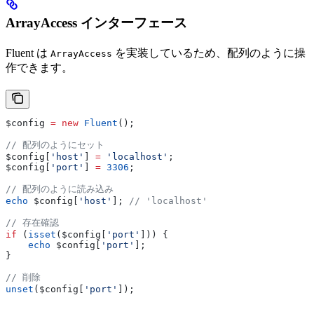
ArrayAccess インターフェース
Fluent は
を実装しているため、配列のように操
ArrayAccess
作できます。
$config
 =
 new
 Fluent
();
// 配列のようにセット
$config
[
'host'
] 
=
 'localhost'
;
$config
[
'port'
] 
=
 3306
;
// 配列のように読み込み
echo
 $config
[
'host'
]; 
// 'localhost'
// 存在確認
if
 (
isset
(
$config
[
'port'
])) {
    echo
 $config
[
'port'
];
}
// 削除
unset
(
$config
[
'port'
]);