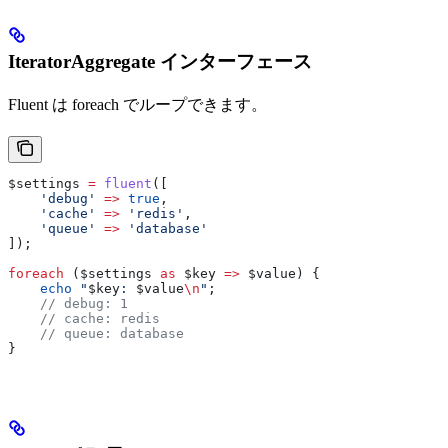
IteratorAggregate インターフェース
Fluent は foreach でループできます。
$settings
 =
 fluent
([
    'debug'
 =>
 true
,
    'cache'
 =>
 'redis'
,
    'queue'
 =>
 'database'
]);
foreach
 (
$settings
 as
 $key
 =>
 $value
) {
    echo
 "
$key
: 
$value
\n
"
;
    // debug: 1
    // cache: redis
    // queue: database
}