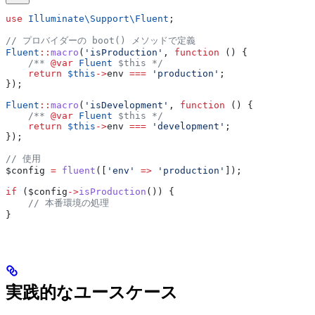
use
 Illuminate\Support\
Fluent
;
// プロバイダーの boot() メソッドで定義
Fluent
::
macro
(
'isProduction'
, 
function
 () {
    /** 
@var
 Fluent
 $this */
    return
 $this
->
env
 ===
 'production'
;
});
Fluent
::
macro
(
'isDevelopment'
, 
function
 () {
    /** 
@var
 Fluent
 $this */
    return
 $this
->
env
 ===
 'development'
;
});
// 使用
$config
 =
 fluent
([
'env'
 =>
 'production'
]);
if
 (
$config
->
isProduction
()) {
    // 本番環境の処理
}
実践的なユースケース