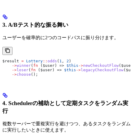
3. A/Bテスト的な振る舞い
ユーザーを確率的に2つのコードパスに振り分けます。
$result
 =
 Lottery
::
odds
(
1
, 
2
)
    ->
winner
(
fn
 (
$user
) => 
$this
->
newCheckoutFlow
(
$user
    ->
loser
(
fn
 (
$user
) => 
$this
->
legacyCheckoutFlow
(
$us
    ->
choose
();
4. Schedulerの補助として定期タスクをランダム実
行
複数サーバーで重複実行を避けつつ、あるタスクをランダム
に実行したいときに使えます。