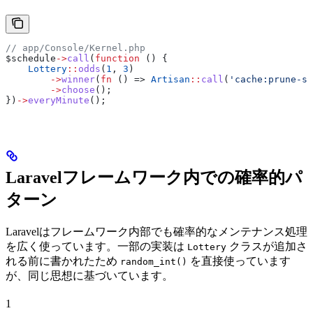
// app/Console/Kernel.php
$schedule
->
call
(
function
 () {
    Lottery
::
odds
(
1
, 
3
)
        ->
winner
(
fn
 () => 
Artisan
::
call
(
'cache:prune-st
        ->
choose
();
})
->
everyMinute
();
Laravelフレームワーク内での確率的パ
ターン
Laravelはフレームワーク内部でも確率的なメンテナンス処理
を広く使っています。一部の実装は
クラスが追加さ
Lottery
れる前に書かれたため
を直接使っています
random_int()
が、同じ思想に基づいています。
1