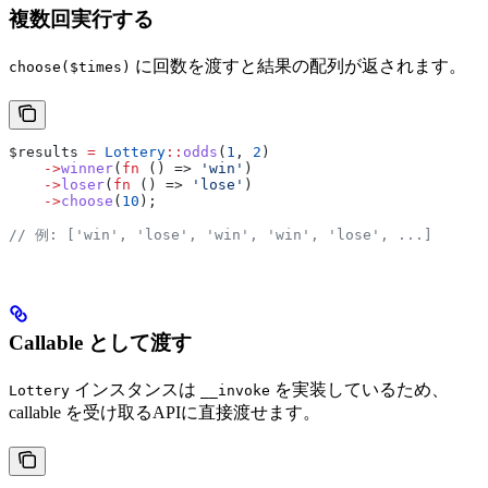
複数回実行する
に回数を渡すと結果の配列が返されます。
choose($times)
$results
 =
 Lottery
::
odds
(
1
, 
2
)
    ->
winner
(
fn
 () => 
'win'
)
    ->
loser
(
fn
 () => 
'lose'
)
    ->
choose
(
10
);
// 例: ['win', 'lose', 'win', 'win', 'lose', ...]
Callable として渡す
インスタンスは
を実装しているため、
Lottery
__invoke
callable を受け取るAPIに直接渡せます。