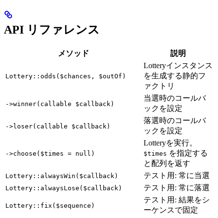
API リファレンス
メソッド
説明
Lotteryインスタンス
を生成する静的フ
Lottery::odds($chances, $outOf)
ァクトリ
当選時のコールバ
->winner(callable $callback)
ックを設定
落選時のコールバ
->loser(callable $callback)
ックを設定
Lotteryを実行。
を指定する
->choose($times = null)
$times
と配列を返す
テスト用: 常に当選
Lottery::alwaysWin($callback)
テスト用: 常に落選
Lottery::alwaysLose($callback)
テスト用: 結果をシ
Lottery::fix($sequence)
ーケンスで固定