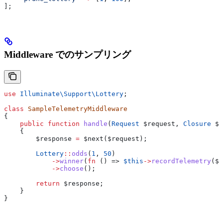
];
Middleware でのサンプリング
use
 Illuminate\Support\
Lottery
;
class
 SampleTelemetryMiddleware
{
    public
 function
 handle
(
Request
 $request
, 
Closure
 $n
    {
        $response
 =
 $next
(
$request
);
        Lottery
::
odds
(
1
, 
50
)
            ->
winner
(
fn
 () => 
$this
->
recordTelemetry
(
$r
            ->
choose
();
        return
 $response
;
    }
}