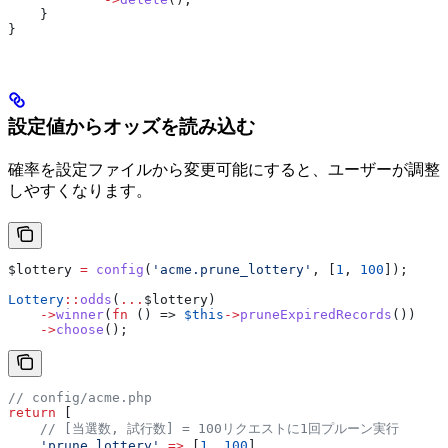
    }
}
設定値からオッズを読み込む
確率を設定ファイルから変更可能にすると、ユーザーが調整
しやすくなります。
$lottery
 =
 config
(
'acme.prune_lottery'
, [
1
, 
100
]);
Lottery
::
odds
(
...
$lottery
)
    ->
winner
(
fn
 () => 
$this
->
pruneExpiredRecords
())
    ->
choose
();
// config/acme.php
return
 [
    // [当選数, 試行数] = 100リクエストに1回プルーン実行
    'prune_lottery'
 =>
 [
1
, 
100
],