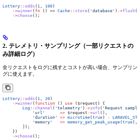
Lottery
::
odds
(
1
, 
100
)
    ->
winner
(
fn
 () => 
Cache
::
store
(
'database'
)
->
flush
()
    ->
choose
();
2. テレメトリ・サンプリング（一部リクエストの
み詳細ログ）
全リクエストをログに残すとコストが高い場合、サンプリン
グに使えます。
Lottery
::
odds
(
1
, 
20
)
    ->
winner
(
function
 () 
use
 (
$request
) {
        Log
::
channel
(
'telemetry'
)
->
info
(
'Request sample
            'url'
      =>
 $request
->
url
(),
            'duration'
 =>
 microtime
(
true
) 
-
 LARAVEL_STA
            'memory'
   =>
 memory_get_peak_usage
(
true
),
        ]);
    })
    ->
choose
();