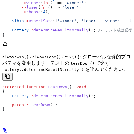
        ->
winner
(
fn
 () => 
'winner'
)
        ->
loser
(
fn
 () => 
'loser'
)
        ->
choose
(
4
);
    $this
->
assertSame
([
'winner'
, 
'loser'
, 
'winner'
, 
'lo
    Lottery
::
determineResultNormally
(); 
// テスト後は必ず
}
/
/
はグローバルな静的プロ
alwaysWin()
alwaysLose()
fix()
パティを変更します。テストの
で必ず
tearDown()
を呼んでください。
Lottery::determineResultNormally()
protected
 function
 tearDown
()
:
 void
{
    Lottery
::
determineResultNormally
();
    parent
::
tearDown
();
}