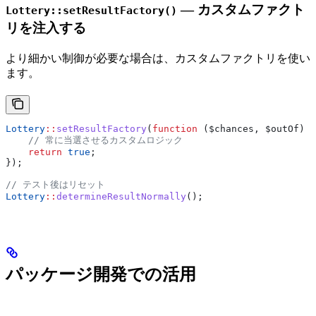
— カスタムファクト
Lottery::setResultFactory()
リを注入する
より細かい制御が必要な場合は、カスタムファクトリを使い
ます。
Lottery
::
setResultFactory
(
function
 (
$chances
, 
$outOf
) {
    // 常に当選させるカスタムロジック
    return
 true
;
});
// テスト後はリセット
Lottery
::
determineResultNormally
();
パッケージ開発での活用