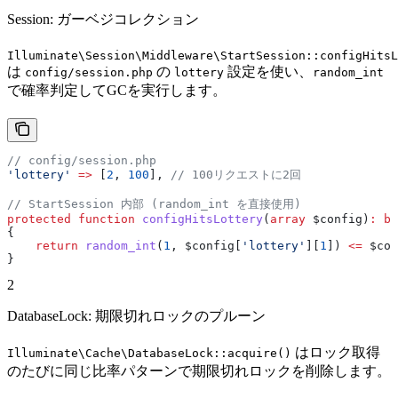
Session: ガーベジコレクション
Illuminate\Session\Middleware\StartSession::configHitsL
は
の
設定を使い、
config/session.php
lottery
random_int
で確率判定してGCを実行します。
// config/session.php
'lottery'
 =>
 [
2
, 
100
], 
// 100リクエストに2回
// StartSession 内部 (random_int を直接使用)
protected
 function
 configHitsLottery
(
array
 $config
)
:
 bo
{
    return
 random_int
(
1
, 
$config
[
'lottery'
][
1
]) 
<=
 $con
}
2
DatabaseLock: 期限切れロックのプルーン
はロック取得
Illuminate\Cache\DatabaseLock::acquire()
のたびに同じ比率パターンで期限切れロックを削除します。