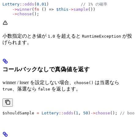
Lottery
::
odds
(
0.01
)             
// 1% の確率
    ->
winner
(
fn
 () => 
$this
->
sample
())
    ->
choose
();
小数指定のとき値が
を超えると
が投
1.0
RuntimeException
げられます。
コールバックなしで真偽値を返す
winner / loser を設定しない場合、
は当選なら
choose()
、落選なら
を返します。
true
false
$shouldSample
 =
 Lottery
::
odds
(
1
, 
50
)
->
choose
(); 
// bool