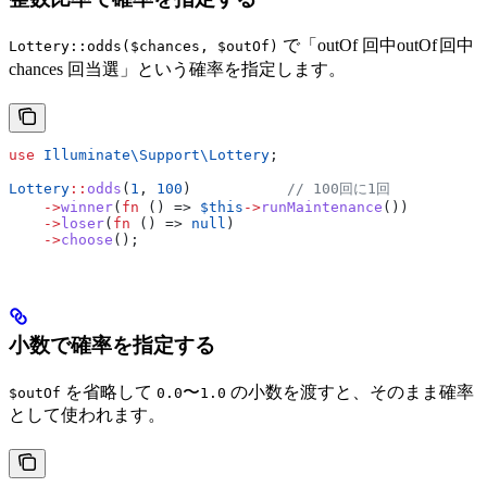
で「
outOf 回中
o
u
tO
f
回中
Lottery::odds($chances, $outOf)
chances 回当選」という確率を指定します。
use
 Illuminate\Support\
Lottery
;
Lottery
::
odds
(
1
, 
100
)           
// 100回に1回
    ->
winner
(
fn
 () => 
$this
->
runMaintenance
())
    ->
loser
(
fn
 () => 
null
)
    ->
choose
();
小数で確率を指定する
を省略して
〜
の小数を渡すと、そのまま確率
$outOf
0.0
1.0
として使われます。