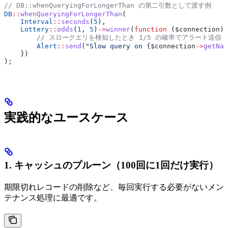
// DB::whenQueryingForLongerThan の第二引数として渡す例
DB
::
whenQueryingForLongerThan
(
    Interval
::
seconds
(
5
),
    Lottery
::
odds
(
1
, 
5
)
->
winner
(
function
 (
$connection
) 
        // スロークエリを検知したとき 1/5 の確率でアラート送信
        Alert
::
send
(
"Slow query on {
$connection
->
getNam
    })
);
実践的なユースケース
1. キャッシュのプルーン（100回に1回だけ実行）
期限切れレコードの削除など、毎回実行する必要がないメン
テナンス処理に最適です。