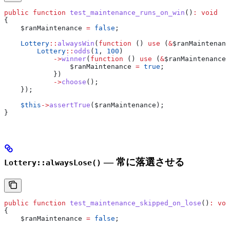
public
 function
 test_maintenance_runs_on_win
()
:
 void
{
    $ranMaintenance
 =
 false
;
    Lottery
::
alwaysWin
(
function
 () 
use
 (
&
$ranMaintenanc
        Lottery
::
odds
(
1
, 
100
)
            ->
winner
(
function
 () 
use
 (
&
$ranMaintenance
)
                $ranMaintenance
 =
 true
;
            })
            ->
choose
();
    });
    $this
->
assertTrue
(
$ranMaintenance
);
}
— 常に落選させる
Lottery::alwaysLose()
public
 function
 test_maintenance_skipped_on_lose
()
:
 voi
{
    $ranMaintenance
 =
 false
;