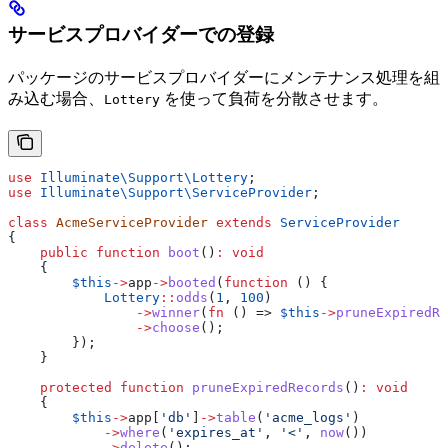
サービスプロバイダーでの登録
パッケージのサービスプロバイダーにメンテナンス処理を組
み込む場合、
を使って負荷を分散させます。
Lottery
use
 Illuminate\Support\
Lottery
;
use
 Illuminate\Support\
ServiceProvider
;
class
 AcmeServiceProvider
 extends
 ServiceProvider
{
    public
 function
 boot
()
:
 void
    {
        $this
->
app
->
booted
(
function
 () {
            Lottery
::
odds
(
1
, 
100
)
                ->
winner
(
fn
 () => 
$this
->
pruneExpiredRe
                ->
choose
();
        });
    }
    protected
 function
 pruneExpiredRecords
()
:
 void
    {
        $this
->
app
[
'db'
]
->
table
(
'acme_logs'
)
            ->
where
(
'expires_at'
, 
'<'
, 
now
())
            ->
delete
();