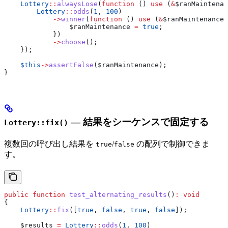
    Lottery
::
alwaysLose
(
function
 () 
use
 (
&
$ranMaintenan
        Lottery
::
odds
(
1
, 
100
)
            ->
winner
(
function
 () 
use
 (
&
$ranMaintenance
)
                $ranMaintenance
 =
 true
;
            })
            ->
choose
();
    });
    $this
->
assertFalse
(
$ranMaintenance
);
}
— 結果をシーケンスで固定する
Lottery::fix()
複数回の呼び出し結果を
/
の配列で制御できま
true
false
す。
public
 function
 test_alternating_results
()
:
 void
{
    Lottery
::
fix
([
true
, 
false
, 
true
, 
false
]);
    $results
 =
 Lottery
::
odds
(
1
, 
100
)