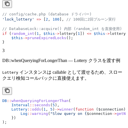
// config/cache.php (database ドライバー)
'lock_lottery'
 =>
 [
2
, 
100
], 
// 100回に2回プルーン実行
// DatabaseLock::acquire() 内部 (random_int を直接使用)
if
 (
random_int
(
1
, 
$this
->
lottery
[
1
]) 
<=
 $this
->
lottery
[
    $this
->
pruneExpiredLocks
();
}
3
DB::whenQueryingForLongerThan — Lottery クラスを渡す例
インスタンスは callable として渡せるため、スロー
Lottery
クエリ検知コールバックに直接使えます。
DB
::
whenQueryingForLongerThan
(
    Interval
::
seconds
(
5
),
    Lottery
::
odds
(
1
, 
5
)
->
winner
(
function
 (
$connection
) 
        Log
::
warning
(
"Slow query on {
$connection
->
getNa
    })
);