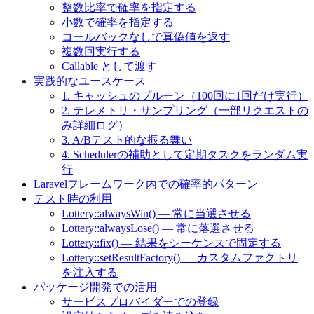
整数比率で確率を指定する
小数で確率を指定する
コールバックなしで真偽値を返す
複数回実行する
Callable として渡す
実践的なユースケース
1. キャッシュのプルーン（100回に1回だけ実行）
2. テレメトリ・サンプリング（一部リクエストの
み詳細ログ）
3. A/Bテスト的な振る舞い
4. Schedulerの補助として定期タスクをランダム実
行
Laravelフレームワーク内での確率的パターン
テスト時の利用
Lottery::alwaysWin() — 常に当選させる
Lottery::alwaysLose() — 常に落選させる
Lottery::fix() — 結果をシーケンスで固定する
Lottery::setResultFactory() — カスタムファクトリ
を注入する
パッケージ開発での活用
サービスプロバイダーでの登録