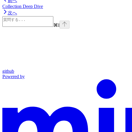
前へ
Collection Deep Dive
次へ
⌘
I
github
Powered by