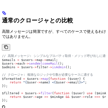
通常のクロージャとの比較
高階メッセージは簡潔ですが、すべてのケースで使えるわけ
ではありません。
// 高階メッセージ: シンプルなプロパティ取得・メソッド呼び出しに適
$emails
 =
 $users
->
map
->
email
;
$users
->
each
->
sendWelcomeMail
();
$admins
 =
 $users
->
filter
->
isAdmin
();
// クロージャ: 複雑なロジックや引数が必要なケースに適する
$formatted
 =
 $users
->
map
(
function
 (
$user
) {
    return
 "{
$user
->
name
} <{
$user
->
email
}>"
;
});
$filtered
 =
 $users
->
filter
(
function
 (
$user
) 
use
 (
$minAg
    return
 $user
->
age
 >=
 $minAge
 &&
 $user
->
role
 ===
 $ro
});