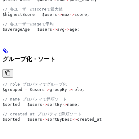
// 各ユーザーのscoreで最大値
$highestScore
 =
 $users
->
max
->
score
;
// 各ユーザーのageで平均
$averageAge
 =
 $users
->
avg
->
age
;
グループ化・ソート
// role プロパティでグループ化
$grouped
 =
 $users
->
groupBy
->
role
;
// name プロパティで昇順ソート
$sorted
 =
 $users
->
sortBy
->
name
;
// created_at プロパティで降順ソート
$sorted
 =
 $users
->
sortByDesc
->
created_at
;