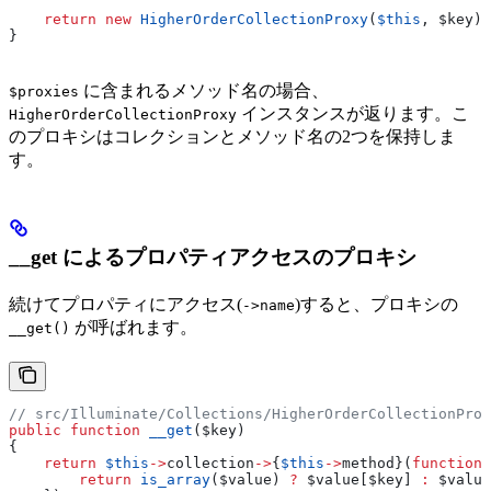
    return
 new
 HigherOrderCollectionProxy
(
$this
, 
$key
);
}
に含まれるメソッド名の場合、
$proxies
インスタンスが返ります。こ
HigherOrderCollectionProxy
のプロキシはコレクションとメソッド名の2つを保持しま
す。
__get によるプロパティアクセスのプロキシ
続けてプロパティにアクセス(
)すると、プロキシの
->name
が呼ばれます。
__get()
// src/Illuminate/Collections/HigherOrderCollectionProx
public
 function
 __get
(
$key
)
{
    return
 $this
->
collection
->
{
$this
->
method
}(
function
 
        return
 is_array
(
$value
) 
?
 $value
[
$key
] 
:
 $value