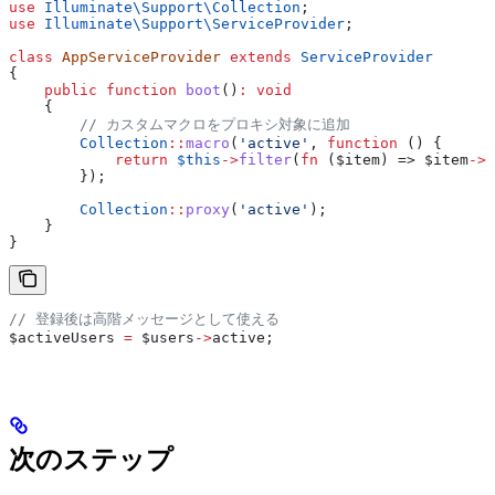
use
 Illuminate\Support\
Collection
;
use
 Illuminate\Support\
ServiceProvider
;
class
 AppServiceProvider
 extends
 ServiceProvider
{
    public
 function
 boot
()
:
 void
    {
        // カスタムマクロをプロキシ対象に追加
        Collection
::
macro
(
'active'
, 
function
 () {
            return
 $this
->
filter
(
fn
 (
$item
) => 
$item
->
i
        });
        Collection
::
proxy
(
'active'
);
    }
}
// 登録後は高階メッセージとして使える
$activeUsers
 =
 $users
->
active
;
次のステップ