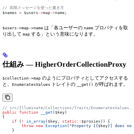
// 高階メッセージを使った書き方
$names
 =
 $users
->
map
->
name
;
は「各ユーザーの
プロパティを取
$users->map->name
name
り出して
する」という意味になります。
map
仕組み — HigherOrderCollectionProxy
のようにプロパティとしてアクセスする
$collection->map
と、
トレイトの
が呼ばれます。
EnumeratesValues
__get()
// src/Illuminate/Collections/Traits/EnumeratesValues.p
public
 function
 __get
(
$key
)
{
    if
 (
!
 in_array
(
$key
, 
static
::
$proxies
)) {
        throw
 new
 Exception
(
"Property [{
$key
}] does not
    }