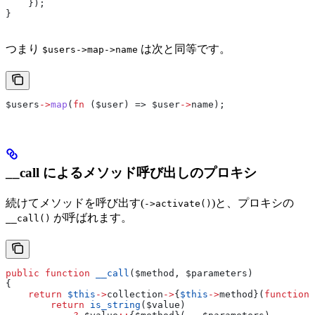
    });
}
つまり
は次と同等です。
$users->map->name
$users
->
map
(
fn
 (
$user
) => 
$user
->
name
);
__call によるメソッド呼び出しのプロキシ
続けてメソッドを呼び出す(
)と、プロキシの
->activate()
が呼ばれます。
__call()
public
 function
 __call
(
$method
, 
$parameters
)
{
    return
 $this
->
collection
->
{
$this
->
method
}(
function
 
        return
 is_string
(
$value
)