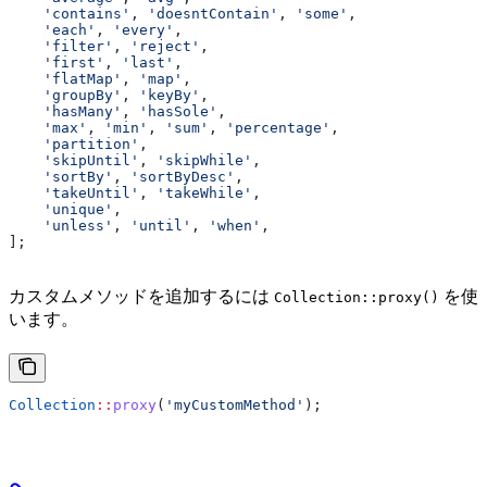
    'contains'
, 
'doesntContain'
, 
'some'
,
    'each'
, 
'every'
,
    'filter'
, 
'reject'
,
    'first'
, 
'last'
,
    'flatMap'
, 
'map'
,
    'groupBy'
, 
'keyBy'
,
    'hasMany'
, 
'hasSole'
,
    'max'
, 
'min'
, 
'sum'
, 
'percentage'
,
    'partition'
,
    'skipUntil'
, 
'skipWhile'
,
    'sortBy'
, 
'sortByDesc'
,
    'takeUntil'
, 
'takeWhile'
,
    'unique'
,
    'unless'
, 
'until'
, 
'when'
,
];
カスタムメソッドを追加するには
を使
Collection::proxy()
います。
Collection
::
proxy
(
'myCustomMethod'
);