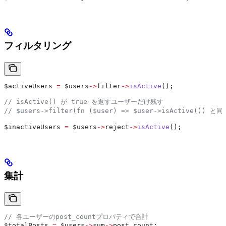
フィルタリング
$activeUsers
 =
 $users
->
filter
->
isActive
();
// isActive() が true を返すユーザーだけ残す
// $users->filter(fn ($user) => $user->isActive()) と同
$inactiveUsers
 =
 $users
->
reject
->
isActive
();
集計
// 各ユーザーのpost_countプロパティで合計
$totalPosts
 =
 $users
->
sum
->
post_count
;