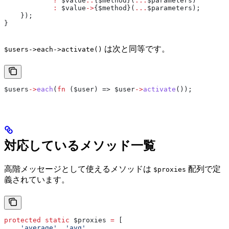
            ?
 $value
::
{
$method
}(
...
$parameters
)
            :
 $value
->
{
$method
}(
...
$parameters
);
    });
}
は次と同等です。
$users->each->activate()
$users
->
each
(
fn
 (
$user
) => 
$user
->
activate
());
対応しているメソッド一覧
高階メッセージとして使えるメソッドは
配列で定
$proxies
義されています。
protected
 static
 $proxies
 =
 [
    'average'
, 
'avg'
,