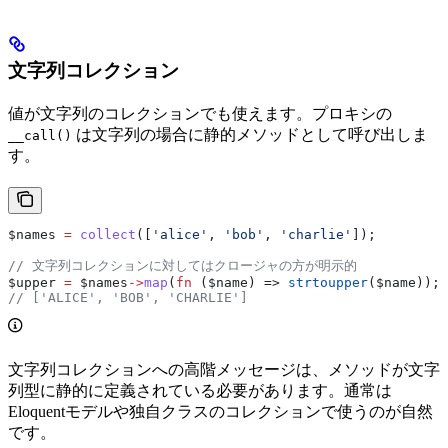
文字列コレクション
値が文字列のコレクションでも使えます。プロキシの
は文字列の場合に静的メソッドとして呼び出しま
__call()
す。
$names
 =
 collect
([
'alice'
, 
'bob'
, 
'charlie'
]);
// 文字列コレクションに対してはクロージャの方が明示的
$upper
 =
 $names
->
map
(
fn
 (
$name
) => 
strtoupper
(
$name
));
// ['ALICE', 'BOB', 'CHARLIE']
文字列コレクションへの高階メッセージは、メソッドが文字
列型に静的に定義されている必要があります。通常は
Eloquentモデルや独自クラスのコレクションで使うのが自然
です。