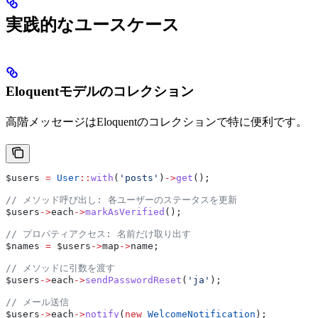
実践的なユースケース
Eloquentモデルのコレクション
高階メッセージはEloquentのコレクションで特に便利です。
$users
 =
 User
::
with
(
'posts'
)
->
get
();
// メソッド呼び出し: 各ユーザーのステータスを更新
$users
->
each
->
markAsVerified
();
// プロパティアクセス: 名前だけ取り出す
$names
 =
 $users
->
map
->
name
;
// メソッドに引数を渡す
$users
->
each
->
sendPasswordReset
(
'ja'
);
// メール送信
$users
->
each
->
notify
(
new
 WelcomeNotification
);