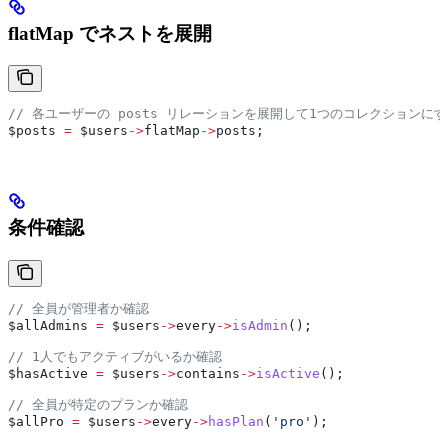
flatMap でネストを展開
// 各ユーザーの posts リレーションを展開して1つのコレクションに
$posts
 =
 $users
->
flatMap
->
posts
;
条件確認
// 全員が管理者か確認
$allAdmins
 =
 $users
->
every
->
isAdmin
();
// 1人でもアクティブがいるか確認
$hasActive
 =
 $users
->
contains
->
isActive
();
// 全員が特定のプランか確認
$allPro
 =
 $users
->
every
->
hasPlan
(
'pro'
);