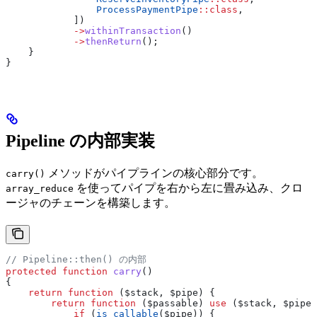
                ProcessPaymentPipe
::
class
,
            ])
            ->
withinTransaction
()
            ->
thenReturn
();
    }
}
Pipeline の内部実装
メソッドがパイプラインの核心部分です。
carry()
を使ってパイプを右から左に畳み込み、クロ
array_reduce
ージャのチェーンを構築します。
// Pipeline::then() の内部
protected
 function
 carry
()
{
    return
 function
 (
$stack
, 
$pipe
) {
        return
 function
 (
$passable
) 
use
 (
$stack
, 
$pipe
)
            if
 (
is_callable
(
$pipe
)) {