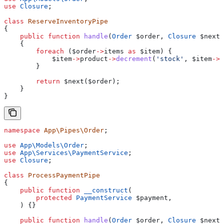
use
 Closure
;
class
 ReserveInventoryPipe
{
    public
 function
 handle
(
Order
 $order
, 
Closure
 $next
)
    {
        foreach
 (
$order
->
items
 as
 $item
) {
            $item
->
product
->
decrement
(
'stock'
, 
$item
->
q
        }
        return
 $next
(
$order
);
    }
}
namespace
 App\Pipes\Order
;
use
 App\Models\
Order
;
use
 App\Services\
PaymentService
;
use
 Closure
;
class
 ProcessPaymentPipe
{
    public
 function
 __construct
(
        protected
 PaymentService
 $payment
,
    ) {}
    public
 function
 handle
(
Order
 $order
, 
Closure
 $next
)