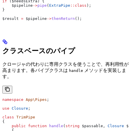
if
 (
$needsExtra
) {
    $pipeline
->
pipe
(
ExtraPipe
::
class
);
}
$result
 =
 $pipeline
->
thenReturn
();
クラスベースのパイプ
クロージャの代わりに専用クラスを使うことで、再利用性が
高まります。各パイプクラスは
メソッドを実装しま
handle
す。
namespace
 App\Pipes
;
use
 Closure
;
class
 TrimPipe
{
    public
 function
 handle
(
string
 $passable
, 
Closure
 $n
    {