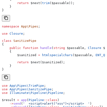
        return
 $next
(
trim
(
$passable
));
    }
}
namespace
 App\Pipes
;
use
 Closure
;
class
 SanitizePipe
{
    public
 function
 handle
(
string
 $passable
, 
Closure
 $n
    {
        $sanitized
 =
 htmlspecialchars
(
$passable
, 
ENT_QU
        return
 $next
(
$sanitized
);
    }
}
use
 App\Pipes\
TrimPipe
;
use
 App\Pipes\
SanitizePipe
;
use
 Illuminate\Pipeline\
Pipeline
;
$result
 =
 app
(
Pipeline
::
class
)
    ->
send
(
'  <script>alert("xss")</script>  '
)