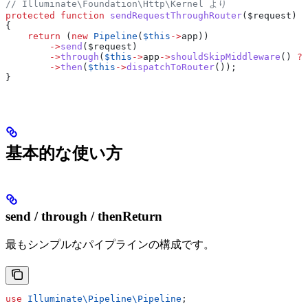
// Illuminate\Foundation\Http\Kernel より
protected
 function
 sendRequestThroughRouter
(
$request
)
{
    return
 (
new
 Pipeline
(
$this
->
app
))
        ->
send
(
$request
)
        ->
through
(
$this
->
app
->
shouldSkipMiddleware
() 
?
 
        ->
then
(
$this
->
dispatchToRouter
());
}
基本的な使い方
send / through / thenReturn
最もシンプルなパイプラインの構成です。
use
 Illuminate\Pipeline\
Pipeline
;