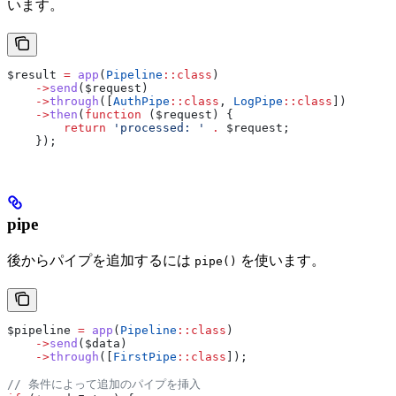
います。
$result
 =
 app
(
Pipeline
::
class
)
    ->
send
(
$request
)
    ->
through
([
AuthPipe
::
class
, 
LogPipe
::
class
])
    ->
then
(
function
 (
$request
) {
        return
 'processed: '
 .
 $request
;
    });
pipe
後からパイプを追加するには
を使います。
pipe()
$pipeline
 =
 app
(
Pipeline
::
class
)
    ->
send
(
$data
)
    ->
through
([
FirstPipe
::
class
]);
// 条件によって追加のパイプを挿入