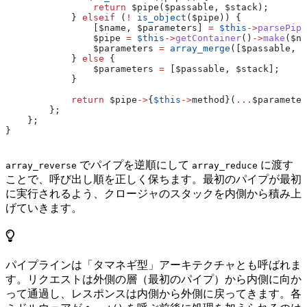
                return
 $pipe
(
$passable
, 
$stack
);
            } 
elseif
 (
!
 is_object
(
$pipe
)) {
                [
$name
, 
$parameters
] 
=
 $this
->
parsePipe
                $pipe
 =
 $this
->
getContainer
()
->
make
(
$na
                $parameters
 =
 array_merge
([
$passable
, 
$
            } 
else
 {
                $parameters
 =
 [
$passable
, 
$stack
];
            }
            return
 $pipe
->
{
$this
->
method
}(
...
$parameter
        };
    };
}
でパイプを逆順にして
に渡す
array_reverse
array_reduce
ことで、呼び出し順を正しく保ちます。最初のパイプが最初
に実行されるよう、クロージャのスタックを内側から積み上
げていきます。
パイプラインは「タマネギ型」アーキテクチャとも呼ばれま
す。リクエストは外側の層（最初のパイプ）から内側に向か
って通過し、レスポンスは内側から外側に戻ってきます。各