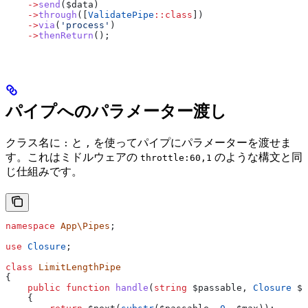
    ->
send
(
$data
)
    ->
through
([
ValidatePipe
::
class
])
    ->
via
(
'process'
)
    ->
thenReturn
();
パイプへのパラメーター渡し
クラス名に
と
を使ってパイプにパラメーターを渡せま
:
,
す。これはミドルウェアの
のような構文と同
throttle:60,1
じ仕組みです。
namespace
 App\Pipes
;
use
 Closure
;
class
 LimitLengthPipe
{
    public
 function
 handle
(
string
 $passable
, 
Closure
 $n
    {