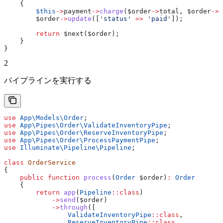
    {
        $this
->
payment
->
charge
(
$order
->
total
, 
$order
->
p
        $order
->
update
([
'status'
 =>
 'paid'
]);
        return
 $next
(
$order
);
    }
}
2
パイプラインを実行する
use
 App\Models\
Order
;
use
 App\Pipes\Order\
ValidateInventoryPipe
;
use
 App\Pipes\Order\
ReserveInventoryPipe
;
use
 App\Pipes\Order\
ProcessPaymentPipe
;
use
 Illuminate\Pipeline\
Pipeline
;
class
 OrderService
{
    public
 function
 process
(
Order
 $order
)
:
 Order
    {
        return
 app
(
Pipeline
::
class
)
            ->
send
(
$order
)
            ->
through
([
                ValidateInventoryPipe
::
class
,
                ReserveInventoryPipe
::
class
,