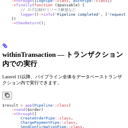
    ->
through
([
LogPipe
::
class
, 
AuthPipe
::
class
])
    ->
finally
(
function
 (
$passable
) {
        // ログ記録やリソース解放など
        logger
()
->
info
(
'Pipeline completed'
, [
'request'
    })
    ->
thenReturn
();
withinTransaction — トランザクション
内での実行
Laravel 11以降、パイプライン全体をデータベーストランザ
クション内で実行できます。
$result
 =
 app
(
Pipeline
::
class
)
    ->
send
(
$order
)
    ->
through
([
        CreateOrderPipe
::
class
,
        ChargePaymentPipe
::
class
,
        SendConfirmationPipe
::
class
,