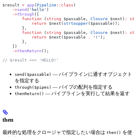
$result
 =
 app
(
Pipeline
::
class
)
    ->
send
(
'hello'
)
    ->
through
([
        function
 (
string
 $passable
, 
Closure
 $next
)
:
 str
            return
 $next
(
strtoupper
(
$passable
));
        },
        function
 (
string
 $passable
, 
Closure
 $next
)
:
 str
            return
 $next
(
$passable
 .
 '!'
);
        },
    ])
    ->
thenReturn
();
// $result === 'HELLO!'
— パイプラインに通すオブジェクト
send($passable)
を指定する
— パイプの配列を指定する
through($pipes)
— パイプラインを実行して結果を返す
thenReturn()
then
最終的な処理をクロージャで指定したい場合は
を使
then()