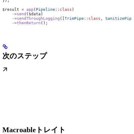
});
$result
 =
 app
(
Pipeline
::
class
)
    ->
send
(
$data
)
    ->
sendThroughLogging
([
TrimPipe
::
class
, 
SanitizePipe
    ->
thenReturn
();
次のステップ
Macroableトレイト