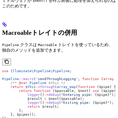
ミドルウェアが
を呼ぶ前後に処理を加えられるのは
$next()
このためです。
Macroableトレイトの併用
クラスは
トレイトを使っているため、
Pipeline
Macroable
独自のメソッドを追加できます。
use
 Illuminate\Pipeline\
Pipeline
;
Pipeline
::
macro
(
'sendThroughLogging'
, 
function
 (
array
 $
    /** 
@var
 Pipeline
 $this */
    return
 $this
->
through
(
array_map
(
function
 (
$pipe
) {
        return
 function
 (
$passable
, 
$next
) 
use
 (
$pipe
) 
            logger
()
->
debug
(
"Entering pipe: {
$pipe
}"
);
            $result
 =
 $next
(
$passable
);
            logger
()
->
debug
(
"Exiting pipe: {
$pipe
}"
);
            return
 $result
;
        };
    }, 
$pipes
));