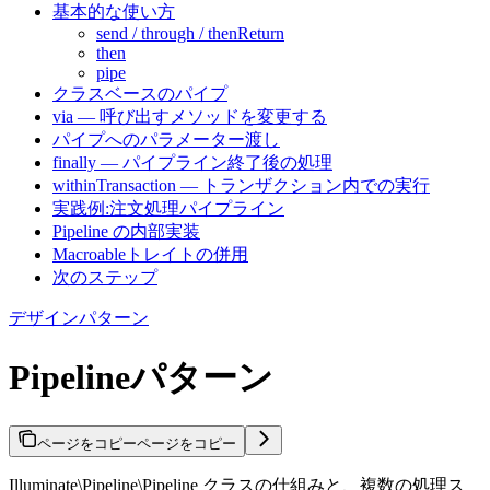
基本的な使い方
send / through / thenReturn
then
pipe
クラスベースのパイプ
via — 呼び出すメソッドを変更する
パイプへのパラメーター渡し
finally — パイプライン終了後の処理
withinTransaction — トランザクション内での実行
実践例:注文処理パイプライン
Pipeline の内部実装
Macroableトレイトの併用
次のステップ
デザインパターン
Pipelineパターン
ページをコピー
ページをコピー
Illuminate\Pipeline\Pipeline クラスの仕組みと、複数の処理ス