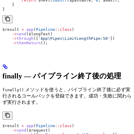
        return
 $next
(
substr
(
$passable
, 
0
, 
$max
));
    }
}
$result
 =
 app
(
Pipeline
::
class
)
    ->
send
(
$longText
)
    ->
through
([
'App\Pipes\LimitLengthPipe:50'
])
    ->
thenReturn
();
finally — パイプライン終了後の処理
メソッドを使うと、パイプライン終了後に必ず実
finally()
行されるコールバックを登録できます。成功・失敗に関わら
ず実行されます。
$result
 =
 app
(
Pipeline
::
class
)
    ->
send
(
$request
)