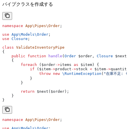
パイプクラスを作成する
namespace
 App\Pipes\Order
;
use
 App\Models\
Order
;
use
 Closure
;
class
 ValidateInventoryPipe
{
    public
 function
 handle
(
Order
 $order
, 
Closure
 $next
)
    {
        foreach
 (
$order
->
items
 as
 $item
) {
            if
 (
$item
->
product
->
stock
 <
 $item
->
quantity
                throw
 new
 \RuntimeException
(
"在庫不足: {
            }
        }
        return
 $next
(
$order
);
    }
}
namespace
 App\Pipes\Order
;
use
 App\Models\
Order
;