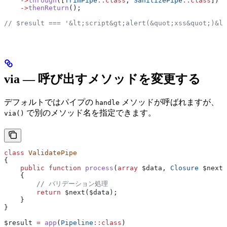
    ->
through
([
TrimPipe
::
class
, 
SanitizePipe
::
class
])
    ->
thenReturn
();
// $result === '&lt;script&gt;alert(&quot;xss&quot;)&lt
via — 呼び出すメソッドを変更する
デフォルトではパイプの
メソッドが呼ばれますが、
handle
で別のメソッド名を指定できます。
via()
class
 ValidatePipe
{
    public
 function
 process
(
array
 $data
, 
Closure
 $next
)
    {
        // バリデーション処理
        return
 $next
(
$data
);
    }
}
$result
 =
 app
(
Pipeline
::
class
)