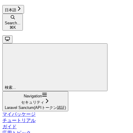
日本語
Search...
⌘
K
検索...
Navigation
セキュリティ
Laravel Sanctum(APIトークン認証)
マイパッケージ
チュートリアル
ガイド
応用トピック