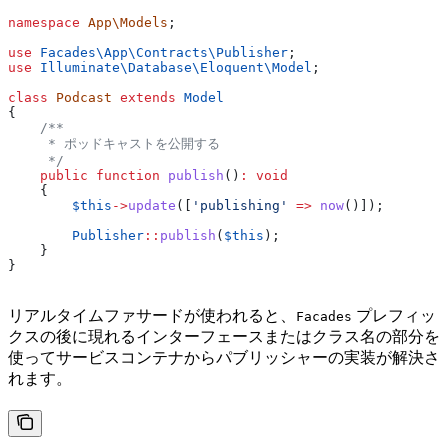
namespace
 App\Models
;
use
 Facades\App\Contracts\
Publisher
;
use
 Illuminate\Database\Eloquent\
Model
;
class
 Podcast
 extends
 Model
{
    /**
     * ポッドキャストを公開する
     */
    public
 function
 publish
()
:
 void
    {
        $this
->
update
([
'publishing'
 =>
 now
()]);
        Publisher
::
publish
(
$this
);
    }
}
リアルタイムファサードが使われると、
プレフィッ
Facades
クスの後に現れるインターフェースまたはクラス名の部分を
使ってサービスコンテナからパブリッシャーの実装が解決さ
れます。