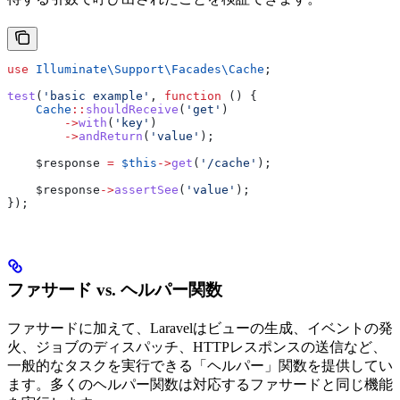
use
 Illuminate\Support\Facades\
Cache
;
test
(
'basic example'
, 
function
 () {
    Cache
::
shouldReceive
(
'get'
)
        ->
with
(
'key'
)
        ->
andReturn
(
'value'
);
    $response
 =
 $this
->
get
(
'/cache'
);
    $response
->
assertSee
(
'value'
);
});
ファサード vs. ヘルパー関数
ファサードに加えて、Laravelはビューの生成、イベントの発
火、ジョブのディスパッチ、HTTPレスポンスの送信など、
一般的なタスクを実行できる「ヘルパー」関数を提供してい
ます。多くのヘルパー関数は対応するファサードと同じ機能