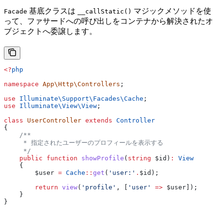
基底クラスは
マジックメソッドを使
Facade
__callStatic()
って、ファサードへの呼び出しをコンテナから解決されたオ
ブジェクトへ委譲します。
<?
php
namespace
 App\Http\Controllers
;
use
 Illuminate\Support\Facades\
Cache
;
use
 Illuminate\View\
View
;
class
 UserController
 extends
 Controller
{
    /**
     * 指定されたユーザーのプロフィールを表示する
     */
    public
 function
 showProfile
(
string
 $id
)
:
 View
    {
        $user
 =
 Cache
::
get
(
'user:'
.
$id
);
        return
 view
(
'profile'
, [
'user'
 =>
 $user
]);
    }
}