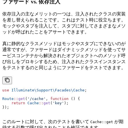
ファサード vs. 依存注入
依存注入の主なメリットの一つは、注入されたクラスの実装
を差し替えられることです。これはテスト時に役立ちます。
モックやスタブを注入して、スタブに対してさまざまなメソ
ッドが呼ばれたことをアサートできます。
真に静的なクラスメソッドはモックやスタブにできないのが
通常ですが、ファサードはダイナミックメソッドを使ってサ
ービスコンテナから解決されたオブジェクトへのメソッド呼
び出しをプロキシするため、注入されたクラスインスタンス
をテストするのと同じようにファサードをテストできます。
use
 Illuminate\Support\Facades\
Cache
;
Route
::
get
(
'/cache'
, 
function
 () {
    return
 Cache
::
get
(
'key'
);
});
このルートに対して、次のテストを書いて
が期
Cache::get
待する引数で呼び出されたことを検証できます。