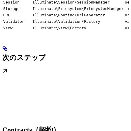
Session
Illuminate\Session\SessionManager
se
Storage
Illuminate\Filesystem\FilesystemManager
fi
URL
Illuminate\Routing\UrlGenerator
ur
Validator
Illuminate\Validation\Factory
va
View
Illuminate\View\Factory
vi
次のステップ
Contracts（契約）