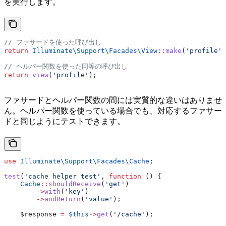
を実行します。
// ファサードを使った呼び出し
return
 Illuminate\Support\Facades\
View
::
make
(
'profile'
)
// ヘルパー関数を使った同等の呼び出し
return
 view
(
'profile'
);
ファサードとヘルパー関数の間には実質的な違いはありませ
ん。ヘルパー関数を使っている場合でも、対応するファサー
ドと同じようにテストできます。
use
 Illuminate\Support\Facades\
Cache
;
test
(
'cache helper test'
, 
function
 () {
    Cache
::
shouldReceive
(
'get'
)
        ->
with
(
'key'
)
        ->
andReturn
(
'value'
);
    $response
 =
 $this
->
get
(
'/cache'
);