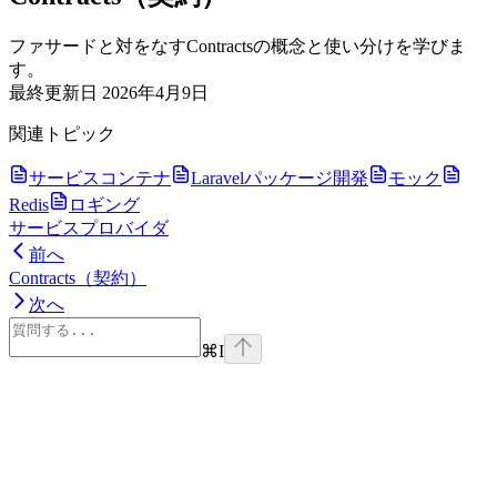
ファサードと対をなすContractsの概念と使い分けを学びま
す。
最終更新日
2026年4月9日
関連トピック
サービスコンテナ
Laravelパッケージ開発
モック
Redis
ロギング
サービスプロバイダ
前へ
Contracts（契約）
次へ
⌘
I