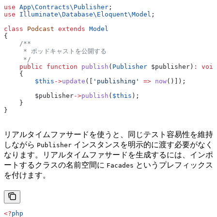
use
 App\Contracts\
Publisher
;
use
 Illuminate\Database\Eloquent\
Model
;
class
 Podcast
 extends
 Model
{
    /**
     * ポッドキャストを公開する
     */
    public
 function
 publish
(
Publisher
 $publisher
)
:
 void
    {
        $this
->
update
([
'publishing'
 =>
 now
()]);
        $publisher
->
publish
(
$this
);
    }
}
リアルタイムファサードを使うと、同じテスト容易性を維持
しながら
インスタンスを明示的に渡す必要がなく
Publisher
なります。リアルタイムファサードを生成するには、インポ
ートするクラスの名前空間に
というプレフィックス
Facades
を付けます。
<?
php