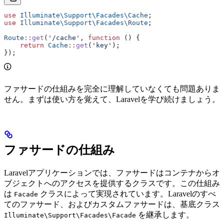
use
 Illuminate\Support\Facades\
Cache
;
use
 Illuminate\Support\Facades\
Route
;
Route
::
get
(
'/cache'
, 
function
 () {
    return
 Cache
::
get
(
'key'
);
});
ファサードの仕組みを完全に理解していなくても問題ありま
せん。まずは使い方を覚えて、Laravelを学び続けましょう。
ファサードの仕組み
Laravelアプリケーションでは、ファサードはコンテナからオ
ブジェクトへのアクセスを提供するクラスです。この仕組み
は
クラスによって実現されています。Laravelのすべ
Facade
てのファサード、およびカスタムファサードは、基底クラス
を継承します。
Illuminate\Support\Facades\Facade