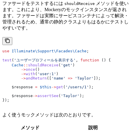
ファサードをテストするには
メソッドを使い
shouldReceive
ます。これにより、Mockeryのモックインスタンスが返され
ます。ファサードは実際にサービスコンテナによって解決・
管理されるため、通常の静的クラスよりもはるかにテストし
やすいです。
use
 Illuminate\Support\Facades\
Cache
;
test
(
'ユーザープロフィールを表示する'
, 
function
 () {
    Cache
::
shouldReceive
(
'get'
)
        ->
once
()
        ->
with
(
'user:1'
)
        ->
andReturn
([
'name'
 =>
 'Taylor'
]);
    $response
 =
 $this
->
get
(
'/users/1'
);
    $response
->
assertSee
(
'Taylor'
);
});
よく使うモックメソッドは次のとおりです。
メソッド
説明