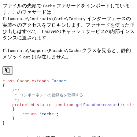
ファイルの先頭で
ファサードをインポートしていま
Cache
す。このファサードは
インターフェースの
Illuminate\Contracts\Cache\Factory
実装へのアクセスをプロキシします。ファサードを使った呼
び出しはすべて、Laravelのキャッシュサービスの内部インス
タンスに渡されます。
クラスを見ると、静的
Illuminate\Support\Facades\Cache
メソッド
は存在しません。
get
class
 Cache
 extends
 Facade
{
    /**
     * コンポーネントの登録名を取得する
     */
    protected
 static
 function
 getFacadeAccessor
()
:
 stri
    {
        return
 'cache'
;
    }
}