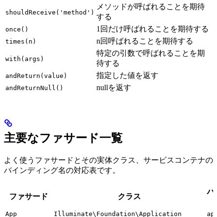
メソッドが呼ばれることを期待
shouldReceive('method')
する
1回だけ呼ばれることを期待する
once()
n回呼ばれることを期待する
times(n)
特定の引数で呼ばれることを期
with(args)
待する
指定した値を返す
andReturn(value)
nullを返す
andReturnNull()
主要なファサード一覧
よく使うファサードとその実体クラス、サービスコンテナの
バインディング名の対応表です。
バ
ファサード
クラス
App
Illuminate\Foundation\Application
ap