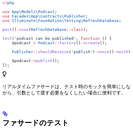
<?
php
use
 App\Models\
Podcast
;
use
 Facades\App\Contracts\
Publisher
;
use
 Illuminate\Foundation\Testing\
RefreshDatabase
;
pest
()
->
use
(
RefreshDatabase
::
class
);
test
(
'podcast can be published'
, 
function
 () {
    $podcast
 =
 Podcast
::
factory
()
->
create
();
    Publisher
::
shouldReceive
(
'publish'
)
->
once
()
->
with
(
$
    $podcast
->
publish
();
});
リアルタイムファサードは、テスト時のモックを簡単にしな
がら、引数として渡す必要をなくしたい場合に便利です。
ファサードのテスト