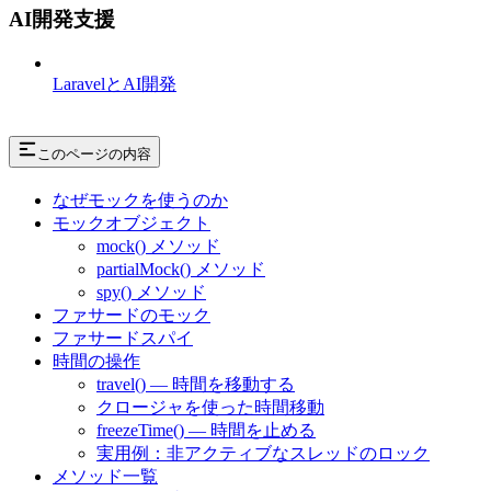
AI開発支援
LaravelとAI開発
このページの内容
なぜモックを使うのか
モックオブジェクト
mock() メソッド
partialMock() メソッド
spy() メソッド
ファサードのモック
ファサードスパイ
時間の操作
travel() — 時間を移動する
クロージャを使った時間移動
freezeTime() — 時間を止める
実用例：非アクティブなスレッドのロック
メソッド一覧