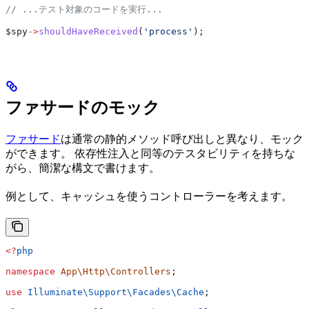
// ...テスト対象のコードを実行...
$spy
->
shouldHaveReceived
(
'process'
);
ファサードのモック
ファサード
は通常の静的メソッド呼び出しと異なり、モック
ができます。 依存性注入と同等のテスタビリティを持ちな
がら、簡潔な構文で書けます。
例として、キャッシュを使うコントローラーを考えます。
<?
php
namespace
 App\Http\Controllers
;
use
 Illuminate\Support\Facades\
Cache
;