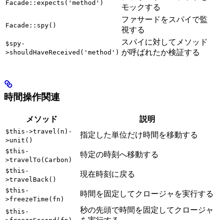
Facade::expects('method')
モックする
ファサードをスパイで監
Facade::spy()
視する
スパイに対してメソッド
$spy-
が呼ばれたか検証する
>shouldHaveReceived('method')
時間操作関連
メソッド
説明
$this->travel(n)-
指定した単位だけ時間を移動する
>unit()
$this-
特定の時刻へ移動する
>travelTo(Carbon)
$this-
現在時刻に戻る
>travelBack()
$this-
時間を固定してクロージャを実行する
>freezeTime(fn)
秒の先頭で時間を固定してクロージャ
$this-