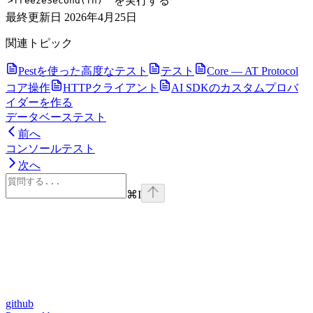
を実行する
>freezeSecond(fn)
最終更新日
2026年4月25日
関連トピック
Pestを使った高度なテスト
テスト
Core — AT Protocol
コア操作
HTTPクライアント
AI SDKのカスタムプロバ
イダーを作る
データベーステスト
前へ
コンソールテスト
次へ
⌘
I
github