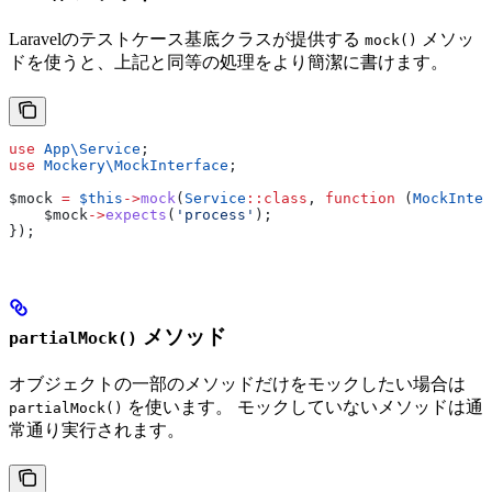
Laravelのテストケース基底クラスが提供する
メソッ
mock()
ドを使うと、上記と同等の処理をより簡潔に書けます。
use
 App\
Service
;
use
 Mockery\
MockInterface
;
$mock
 =
 $this
->
mock
(
Service
::
class
, 
function
 (
MockInter
    $mock
->
expects
(
'process'
);
});
メソッド
partialMock()
オブジェクトの一部のメソッドだけをモックしたい場合は
を使います。 モックしていないメソッドは通
partialMock()
常通り実行されます。