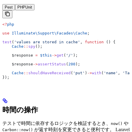
Pest
PHPUnit
<?
php
use
 Illuminate\Support\Facades\
Cache
;
test
(
'values are stored in cache'
, 
function
 () {
    Cache
::
spy
();
    $response
 =
 $this
->
get
(
'/'
);
    $response
->
assertStatus
(
200
);
    Cache
::
shouldHaveReceived
(
'put'
)
->
with
(
'name'
, 
'Tay
});
時間の操作
テストで時間に依存するロジックを検証するとき、
や
now()
が返す時刻を変更できると便利です。 Laravel
Carbon::now()