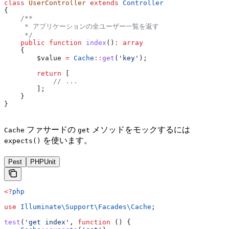
class
 UserController
 extends
 Controller
{
    /**
     * アプリケーションの全ユーザー一覧を返す
     */
    public
 function
 index
()
:
 array
    {
        $value
 =
 Cache
::
get
(
'key'
);
        return
 [
            // ...
        ];
    }
}
ファサードの
メソッドをモックするには
Cache
get
を使います。
expects()
Pest
PHPUnit
<?
php
use
 Illuminate\Support\Facades\
Cache
;
test
(
'get index'
, 
function
 () {