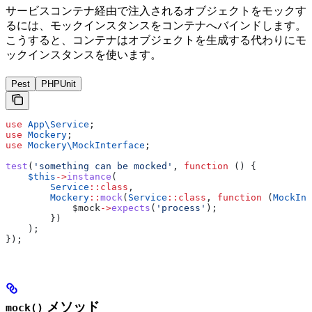
サービスコンテナ経由で注入されるオブジェクトをモックす
るには、モックインスタンスをコンテナへバインドします。
こうすると、コンテナはオブジェクトを生成する代わりにモ
ックインスタンスを使います。
Pest
PHPUnit
use
 App\
Service
;
use
 Mockery
;
use
 Mockery\
MockInterface
;
test
(
'something can be mocked'
, 
function
 () {
    $this
->
instance
(
        Service
::
class
,
        Mockery
::
mock
(
Service
::
class
, 
function
 (
MockInt
            $mock
->
expects
(
'process'
);
        })
    );
});
メソッド
mock()