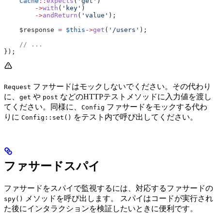
    Cache
::
expects
(
'get'
)
        ->
with
(
'key'
)
        ->
andReturn
(
'value'
);
    $response
 =
 $this
->
get
(
'/users'
);
    // ...
});
ファサードはモックしないでください。その代わり
Request
に、
や
などのHTTPテストメソッドに入力値を渡し
get
post
てください。同様に、
ファサードをモックする代わ
Config
りに
をテスト内で呼び出してください。
Config::set()
ファサードスパイ
ファサードをスパイで監視するには、対応するファサードの
メソッドを呼び出します。 スパイはコードが実行され
spy()
た後にインタラクションを検証したいときに便利です。