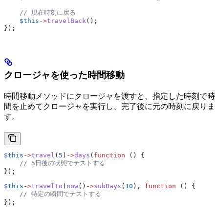
    // 現在時刻に戻る
    $this
->
travelBack
();
});
クロージャを使った時間移動
時間移動メソッドにクロージャを渡すと、指定した時刻で時
間を止めてクロージャを実行し、完了後に元の時刻に戻りま
す。
$this
->
travel
(
5
)
->
days
(
function
 () {
    // 5日後の状態でテストする
});
$this
->
travelTo
(
now
()
->
subDays
(
10
), 
function
 () {
    // 特定の瞬間でテストする
});