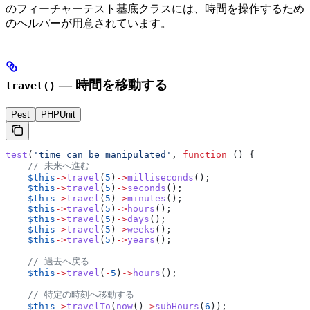
のフィーチャーテスト基底クラスには、時間を操作するため
のヘルパーが用意されています。
— 時間を移動する
travel()
Pest
PHPUnit
test
(
'time can be manipulated'
, 
function
 () {
    // 未来へ進む
    $this
->
travel
(
5
)
->
milliseconds
();
    $this
->
travel
(
5
)
->
seconds
();
    $this
->
travel
(
5
)
->
minutes
();
    $this
->
travel
(
5
)
->
hours
();
    $this
->
travel
(
5
)
->
days
();
    $this
->
travel
(
5
)
->
weeks
();
    $this
->
travel
(
5
)
->
years
();
    // 過去へ戻る
    $this
->
travel
(
-
5
)
->
hours
();
    // 特定の時刻へ移動する
    $this
->
travelTo
(
now
()
->
subHours
(
6
));