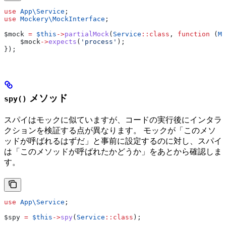
use
 App\
Service
;
use
 Mockery\
MockInterface
;
$mock
 =
 $this
->
partialMock
(
Service
::
class
, 
function
 (
Mo
    $mock
->
expects
(
'process'
);
});
メソッド
spy()
スパイはモックに似ていますが、コードの実行後にインタラ
クションを検証する点が異なります。 モックが「このメソ
ッドが呼ばれるはずだ」と事前に設定するのに対し、スパイ
は「このメソッドが呼ばれたかどうか」をあとから確認しま
す。
use
 App\
Service
;
$spy
 =
 $this
->
spy
(
Service
::
class
);