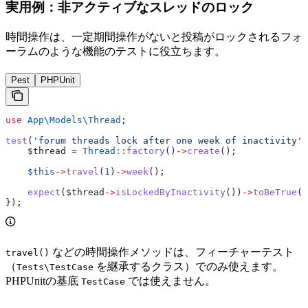
実用例：非アクティブなスレッドのロック
時間操作は、一定期間操作がないと投稿がロックされるフォ
ーラムのような機能のテストに役立ちます。
Pest
PHPUnit
use
 App\Models\
Thread
;
test
(
'forum threads lock after one week of inactivity'
,
    $thread
 =
 Thread
::
factory
()
->
create
();
    $this
->
travel
(
1
)
->
week
();
    expect
(
$thread
->
isLockedByInactivity
())
->
toBeTrue
()
});
などの時間操作メソッドは、フィーチャーテスト
travel()
（
を継承するクラス）でのみ使えます。
Tests\TestCase
PHPUnitの基底
では使えません。
TestCase