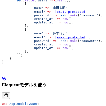
        DB
::
table
(
'users'
)
->
insert
([
            [
                'name'
 =>
 '山田太郎'
,
                'email'
 =>
 '
[email protected]
'
,
                'password'
 =>
 Hash
::
make
(
'password'
),
                'created_at'
 =>
 now
(),
                'updated_at'
 =>
 now
(),
            ],
            [
                'name'
 =>
 '鈴木花子'
,
                'email'
 =>
 '
[email protected]
'
,
                'password'
 =>
 Hash
::
make
(
'password'
),
                'created_at'
 =>
 now
(),
                'updated_at'
 =>
 now
(),
            ],
        ]);
    }
}
Eloquentモデルを使う
use
 App\Models\
User
;