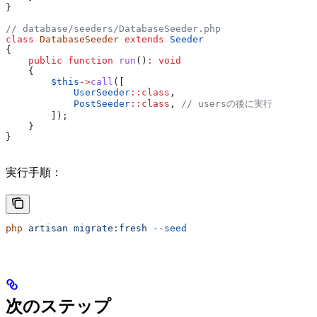
}
// database/seeders/DatabaseSeeder.php
class
 DatabaseSeeder
 extends
 Seeder
{
    public
 function
 run
()
:
 void
    {
        $this
->
call
([
            UserSeeder
::
class
,
            PostSeeder
::
class
, 
// usersの後に実行
        ]);
    }
}
実行手順：
php
 artisan
 migrate:fresh
 --seed
次のステップ