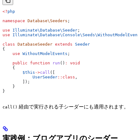
<?
php
namespace
 Database\Seeders
;
use
 Illuminate\Database\
Seeder
;
use
 Illuminate\Database\Console\Seeds\
WithoutModelEvent
class
 DatabaseSeeder
 extends
 Seeder
{
    use
 WithoutModelEvents
;
    public
 function
 run
()
:
 void
    {
        $this
->
call
([
            UserSeeder
::
class
,
        ]);
    }
}
経由で実行される子シーダーにも適用されます。
call()
実践例：ブログアプリのシーダー