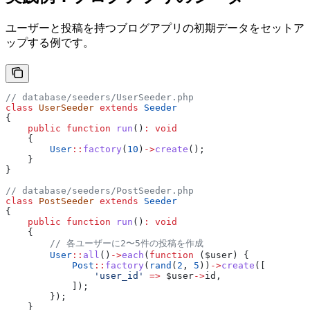
ユーザーと投稿を持つブログアプリの初期データをセットア
ップする例です。
// database/seeders/UserSeeder.php
class
 UserSeeder
 extends
 Seeder
{
    public
 function
 run
()
:
 void
    {
        User
::
factory
(
10
)
->
create
();
    }
}
// database/seeders/PostSeeder.php
class
 PostSeeder
 extends
 Seeder
{
    public
 function
 run
()
:
 void
    {
        // 各ユーザーに2〜5件の投稿を作成
        User
::
all
()
->
each
(
function
 (
$user
) {
            Post
::
factory
(
rand
(
2
, 
5
))
->
create
([
                'user_id'
 =>
 $user
->
id
,
            ]);
        });
    }