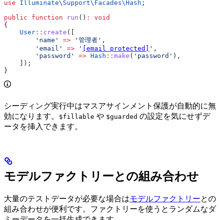
use
 Illuminate\Support\Facades\
Hash
;
public
 function
 run
()
:
 void
{
    User
::
create
([
        'name'
 =>
 '管理者'
,
        'email'
 =>
 '
[email protected]
'
,
        'password'
 =>
 Hash
::
make
(
'password'
),
    ]);
}
シーディング実行中はマスアサインメント保護が自動的に無
効になります。
や
の設定を気にせずデ
$fillable
$guarded
ータを挿入できます。
モデルファクトリーとの組み合わせ
大量のテストデータが必要な場合は
モデルファクトリー
との
組み合わせが便利です。ファクトリーを使うとランダムなダ
ミーデータを一括生成できます。