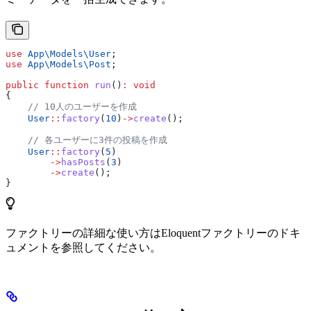
use
 App\Models\
User
;
use
 App\Models\
Post
;
public
 function
 run
()
:
 void
{
    // 10人のユーザーを作成
    User
::
factory
(
10
)
->
create
();
    // 各ユーザーに3件の投稿を作成
    User
::
factory
(
5
)
        ->
hasPosts
(
3
)
        ->
create
();
}
ファクトリーの詳細な使い方はEloquentファクトリーのドキ
ュメントを参照してください。