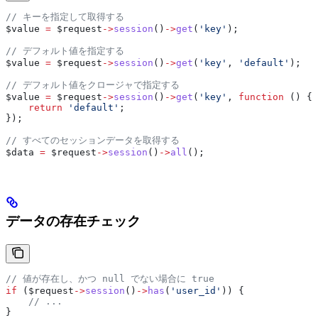
// キーを指定して取得する
$value
 =
 $request
->
session
()
->
get
(
'key'
);
// デフォルト値を指定する
$value
 =
 $request
->
session
()
->
get
(
'key'
, 
'default'
);
// デフォルト値をクロージャで指定する
$value
 =
 $request
->
session
()
->
get
(
'key'
, 
function
 () {
    return
 'default'
;
});
// すべてのセッションデータを取得する
$data
 =
 $request
->
session
()
->
all
();
データの存在チェック
// 値が存在し、かつ null でない場合に true
if
 (
$request
->
session
()
->
has
(
'user_id'
)) {
    // ...
}