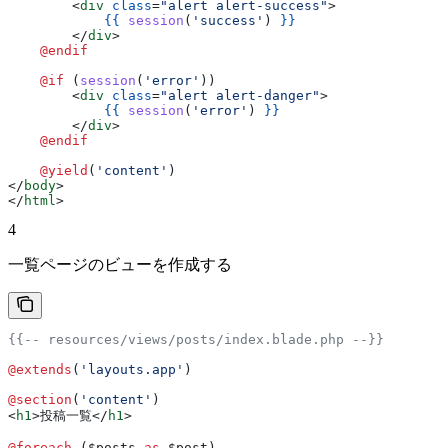
        <
div
 class
=
"alert alert-success"
>
            {{
 session
(
'success'
) 
}}
        </
div
>
    @endif
    @if 
(
session
(
'error'
))
        <
div
 class
=
"alert alert-danger"
>
            {{
 session
(
'error'
) 
}}
        </
div
>
    @endif
    @yield
(
'content'
)
</
body
>
</
html
>
4
一覧ページのビューを作成する
{{-- resources/views/posts/index.blade.php --}}
@extends
(
'layouts.app'
)
@section
(
'content'
)
<
h1
>
投稿一覧
</
h1
>
@foreach 
(
$posts
 as
 $post
)