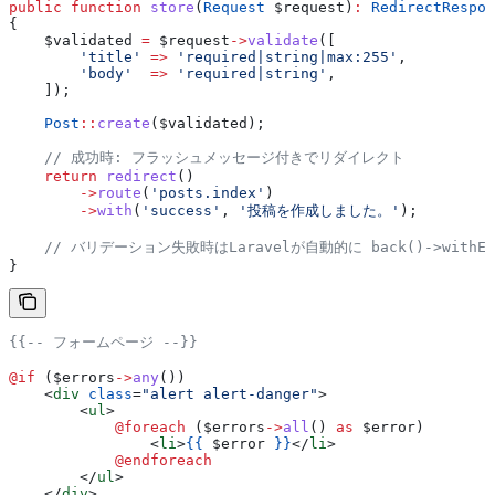
public
 function
 store
(
Request
 $request
)
:
 RedirectRespon
{
    $validated
 =
 $request
->
validate
([
        'title'
 =>
 'required|string|max:255'
,
        'body'
  =>
 'required|string'
,
    ]);
    Post
::
create
(
$validated
);
    // 成功時: フラッシュメッセージ付きでリダイレクト
    return
 redirect
()
        ->
route
(
'posts.index'
)
        ->
with
(
'success'
, 
'投稿を作成しました。'
);
    // バリデーション失敗時はLaravelが自動的に back()->withErr
}
{{-- フォームページ --}}
@if 
(
$errors
->
any
())
    <
div
 class
=
"alert alert-danger"
>
        <
ul
>
            @foreach 
(
$errors
->
all
() 
as
 $error
)
                <
li
>
{{
 $error
 }}
</
li
>
            @endforeach
        </
ul
>
    </
div
>