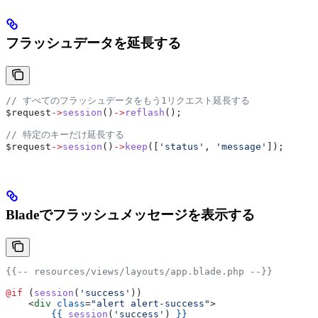
フラッシュデータを延長する
// すべてのフラッシュデータをもう1リクエスト延長する
$request
->
session
()
->
reflash
();
// 特定のキーだけ延長する
$request
->
session
()
->
keep
([
'status'
, 
'message'
]);
Bladeでフラッシュメッセージを表示する
{{-- resources/views/layouts/app.blade.php --}}
@if 
(
session
(
'success'
))
    <
div
 class
=
"alert alert-success"
>
        {{
 session
(
'success'
) 
}}