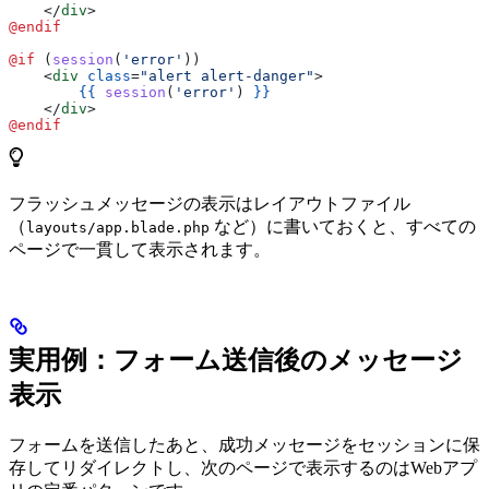
    </
div
>
@endif
@if 
(
session
(
'error'
))
    <
div
 class
=
"alert alert-danger"
>
        {{
 session
(
'error'
) 
}}
    </
div
>
@endif
フラッシュメッセージの表示はレイアウトファイル
（
など）に書いておくと、すべての
layouts/app.blade.php
ページで一貫して表示されます。
実用例：フォーム送信後のメッセージ
表示
フォームを送信したあと、成功メッセージをセッションに保
存してリダイレクトし、次のページで表示するのはWebアプ