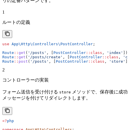
リの定番パターンです。
1
ルートの定義
use
 App\Http\Controllers\
PostController
;
Route
::
get
(
'/posts'
, [
PostController
::
class
, 
'index'
])
-
Route
::
get
(
'/posts/create'
, [
PostController
::
class
, 
'cr
Route
::
post
(
'/posts'
, [
PostController
::
class
, 
'store'
])
2
コントローラーの実装
フォーム送信を受け付ける
メソッドで、保存後に成功
store
メッセージを付けてリダイレクトします。
<?
php
namespace
 App\Http\Controllers
;