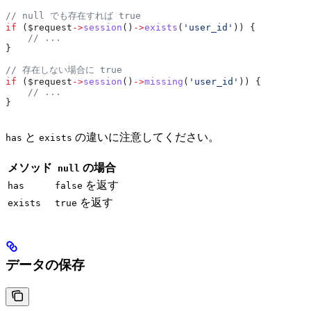
// null でも存在すれば true
if
 (
$request
->
session
()
->
exists
(
'user_id'
)) {
    // ...
}
// 存在しない場合に true
if
 (
$request
->
session
()
->
missing
(
'user_id'
)) {
    // ...
}
と
の違いに注意してください。
has
exists
メソッド
の場合
null
を返す
has
false
を返す
exists
true
データの保存