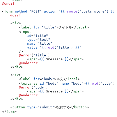
@endif
<
form
 method
=
"POST"
 action
=
"
{{
 route
('posts.store') 
}}
"
    @csrf
    <
div
>
        <
label
 for
=
"title"
>
タイトル
</
label
>
        <
input
            id
=
"title"
            type
=
"text"
            name
=
"title"
            value
=
"
{{
 old
('title') 
}}
"
        />
        @error
(
'title'
)
            <
span
>
{{
 $message
 }}
</
span
>
        @enderror
    </
div
>
    <
div
>
        <
label
 for
=
"body"
>
本文
</
label
>
        <
textarea
 id
=
"body"
 name
=
"body"
>
{{
 old
(
'body'
) 
        @error
(
'body'
)
            <
span
>
{{
 $message
 }}
</
span
>
        @enderror
    </
div
>
    <
button
 type
=
"submit"
>
投稿する
</
button
>
</
form
>