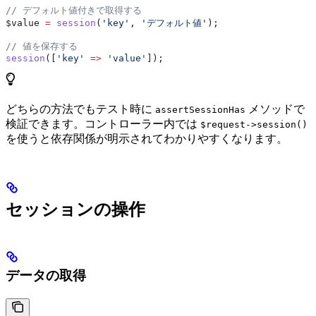
// デフォルト値付きで取得する
$value
 =
 session
(
'key'
, 
'デフォルト値'
);
// 値を保存する
session
([
'key'
 =>
 'value'
]);
どちらの方法でもテスト時に
メソッドで
assertSessionHas
検証できます。コントローラー内では
$request->session()
を使うと依存関係が明示されてわかりやすくなります。
セッションの操作
データの取得