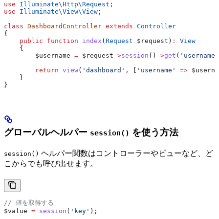
use
 Illuminate\Http\
Request
;
use
 Illuminate\View\
View
;
class
 DashboardController
 extends
 Controller
{
    public
 function
 index
(
Request
 $request
)
:
 View
    {
        $username
 =
 $request
->
session
()
->
get
(
'username'
        return
 view
(
'dashboard'
, [
'username'
 =>
 $userna
    }
}
グローバルヘルパー
を使う方法
session()
ヘルパー関数はコントローラーやビューなど、ど
session()
こからでも呼び出せます。
// 値を取得する
$value
 =
 session
(
'key'
);