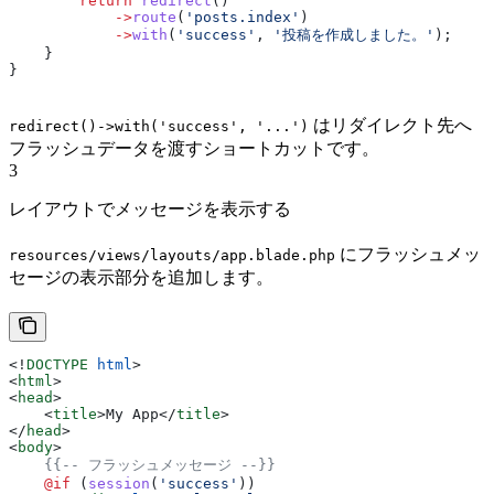
        return
 redirect
()
            ->
route
(
'posts.index'
)
            ->
with
(
'success'
, 
'投稿を作成しました。'
);
    }
}
はリダイレクト先へ
redirect()->with('success', '...')
フラッシュデータを渡すショートカットです。
3
レイアウトでメッセージを表示する
にフラッシュメッ
resources/views/layouts/app.blade.php
セージの表示部分を追加します。
<!
DOCTYPE
 html
>
<
html
>
<
head
>
    <
title
>
My App
</
title
>
</
head
>
<
body
>
    {{-- フラッシュメッセージ --}}
    @if 
(
session
(
'success'
))