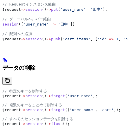
// Requestインスタンス経由
$request
->
session
()
->
put
(
'user_name'
, 
'田中'
);
// グローバルヘルパー経由
session
([
'user_name'
 =>
 '田中'
]);
// 配列への追加
$request
->
session
()
->
push
(
'cart.items'
, [
'id'
 =>
 1
, 
'na
データの削除
// 特定のキーを削除する
$request
->
session
()
->
forget
(
'user_name'
);
// 複数のキーをまとめて削除する
$request
->
session
()
->
forget
([
'user_name'
, 
'cart'
]);
// すべてのセッションデータを削除する
$request
->
session
()
->
flush
();