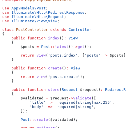
use
 App\Models\
Post
;
use
 Illuminate\Http\
RedirectResponse
;
use
 Illuminate\Http\
Request
;
use
 Illuminate\View\
View
;
class
 PostController
 extends
 Controller
{
    public
 function
 index
()
:
 View
    {
        $posts
 =
 Post
::
latest
()
->
get
();
        return
 view
(
'posts.index'
, [
'posts'
 =>
 $posts
])
    }
    public
 function
 create
()
:
 View
    {
        return
 view
(
'posts.create'
);
    }
    public
 function
 store
(
Request
 $request
)
:
 RedirectRe
    {
        $validated
 =
 $request
->
validate
([
            'title'
 =>
 'required|string|max:255'
,
            'body'
  =>
 'required|string'
,
        ]);
        Post
::
create
(
$validated
);