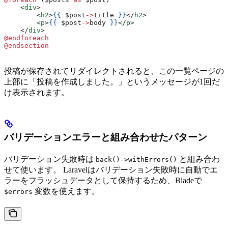
    <
div
>
        <
h2
>
{{
 $post
->
title
 }}
</
h2
>
        <
p
>
{{
 $post
->
body
 }}
</
p
>
    </
div
>
@endforeach
@endsection
投稿が保存されてリダイレクトされると、この一覧ページの
上部に「投稿を作成しました。」というメッセージが1回だ
け表示されます。
バリデーションエラーと組み合わせたパターン
バリデーション失敗時は
と組み合わ
back()->withErrors()
せて使います。 Laravelはバリデーション失敗時に自動でエ
ラーをフラッシュデータとして保持するため、Bladeで
変数を使えます。
$errors