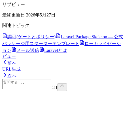
サブビュー
最終更新日
2026年5月27日
関連トピック
認可(ゲートとポリシー)
Laravel Package Skeleton — 公式
パッケージ用スターターテンプレート
ローカライゼーシ
ョン
メール送信
Laravelとは
ビュー
前へ
URL生成
次へ
⌘
I