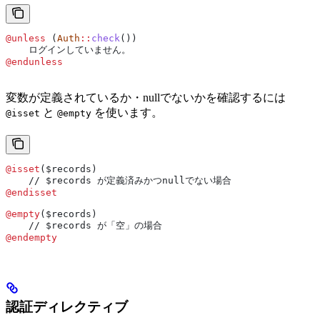
@unless 
(
Auth
::
check
())
    ログインしていません。
@endunless
変数が定義されているか・nullでないかを確認するには
と
を使います。
@isset
@empty
@isset
(
$records
)
    // $records が定義済みかつnullでない場合
@endisset
@empty
(
$records
)
    // $records が「空」の場合
@endempty
認証ディレクティブ