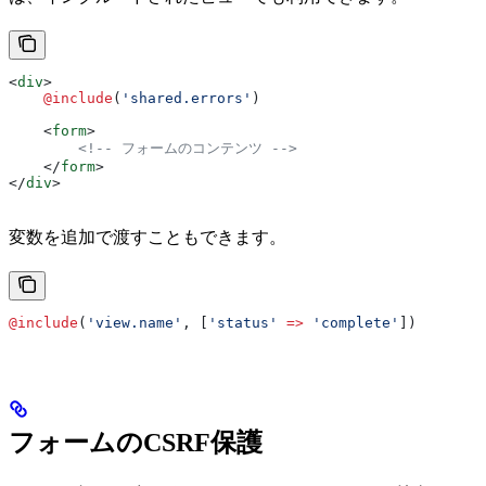
<
div
>
    @include
(
'shared.errors'
)
    <
form
>
        <!-- フォームのコンテンツ -->
    </
form
>
</
div
>
変数を追加で渡すこともできます。
@include
(
'view.name'
, [
'status'
 =>
 'complete'
])
フォームのCSRF保護