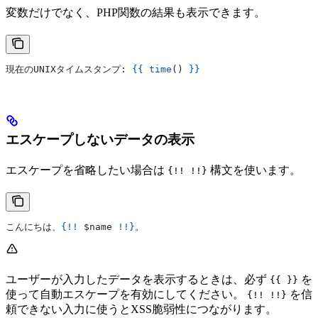
変数だけでなく、PHP関数の結果も表示できます。
現在のUNIXタイムスタンプ: 
{{
 time
() 
}}
エスケープしないデータの表示
エスケープを省略したい場合は
構文を使います。
{!! !!}
こんにちは、
{!!
 $name
 !!}
。
ユーザーが入力したデータを表示するときは、必ず
を
{{ }}
使って自動エスケープを有効にしてください。
を信
{!! !!}
頼できない入力に使うとXSS脆弱性につながります。