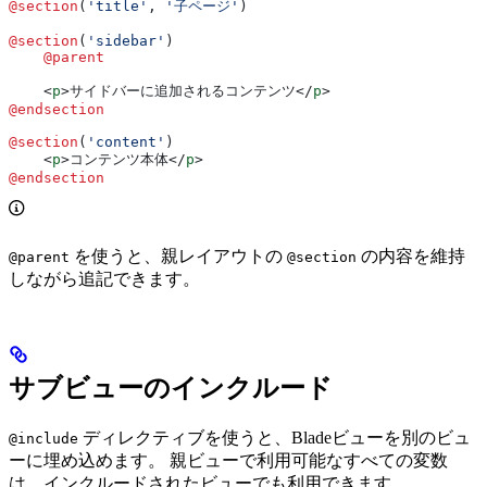
@section
(
'title'
, 
'子ページ'
)
@section
(
'sidebar'
)
    @parent
    <
p
>
サイドバーに追加されるコンテンツ
</
p
>
@endsection
@section
(
'content'
)
    <
p
>
コンテンツ本体
</
p
>
@endsection
を使うと、親レイアウトの
の内容を維持
@parent
@section
しながら追記できます。
サブビューのインクルード
ディレクティブを使うと、Bladeビューを別のビュ
@include
ーに埋め込めます。 親ビューで利用可能なすべての変数
は、インクルードされたビューでも利用できます。