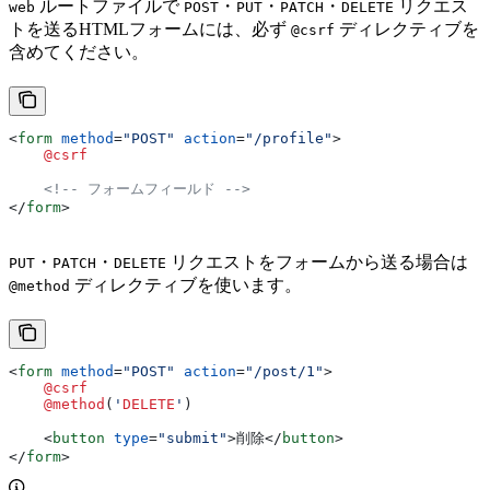
ルートファイルで
・
・
・
リクエス
web
POST
PUT
PATCH
DELETE
トを送るHTMLフォームには、必ず
ディレクティブを
@csrf
含めてください。
<
form
 method
=
"POST"
 action
=
"/profile"
>
    @csrf
    <!-- フォームフィールド -->
</
form
>
・
・
リクエストをフォームから送る場合は
PUT
PATCH
DELETE
ディレクティブを使います。
@method
<
form
 method
=
"POST"
 action
=
"/post/1"
>
    @csrf
    @method
(
'
DELETE
'
)
    <
button
 type
=
"submit"
>
削除
</
button
>
</
form
>