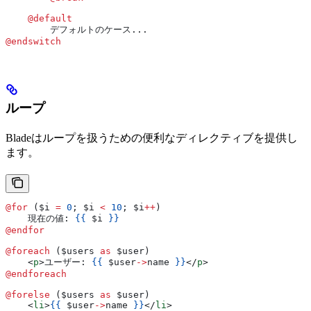
    @default
        デフォルトのケース...
@endswitch
ループ
Bladeはループを扱うための便利なディレクティブを提供し
ます。
@for 
(
$i
 =
 0
; 
$i
 <
 10
; 
$i
++
)
    現在の値: 
{{
 $i
 }}
@endfor
@foreach 
(
$users
 as
 $user
)
    <
p
>
ユーザー: 
{{
 $user
->
name
 }}
</
p
>
@endforeach
@forelse 
(
$users
 as
 $user
)
    <
li
>
{{
 $user
->
name
 }}
</
li
>