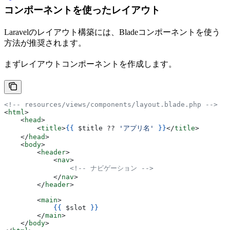
コンポーネントを使ったレイアウト
Laravelのレイアウト構築には、Bladeコンポーネントを使う
方法が推奨されます。
まずレイアウトコンポーネントを作成します。
<!-- resources/views/components/layout.blade.php -->
<
html
>
    <
head
>
        <
title
>
{{
 $title
 ?? 
'アプリ名'
 }}
</
title
>
    </
head
>
    <
body
>
        <
header
>
            <
nav
>
                <!-- ナビゲーション -->
            </
nav
>
        </
header
>
        <
main
>
            {{
 $slot
 }}
        </
main
>
    </
body
>