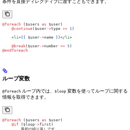
条件を直接ディレクティブに渡すこともできます。
@foreach 
(
$users
 as
 $user
)
    @continue
(
$user
->
type
 ==
 1
)
    <
li
>
{{
 $user
->
name
 }}
</
li
>
    @break
(
$user
->
number
 ==
 5
)
@endforeach
ループ変数
ループ内では、
変数を使ってループに関する
@foreach
$loop
情報を取得できます。
@foreach 
(
$users
 as
 $user
)
    @if 
(
$loop
->
first
)
        最初の繰り返しです。