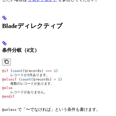
Bladeディレクティブ
条件分岐（if文）
@if 
(
count
(
$records
) 
===
 1
)
    レコードが1件あります。
@elseif 
(
count
(
$records
) 
>
 1
)
    複数のレコードがあります。
@else
    レコードがありません。
@endif
で「〜でなければ」という条件も書けます。
@unless