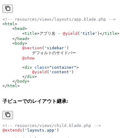
<!-- resources/views/layouts/app.blade.php -->
<
html
>
    <
head
>
        <
title
>
アプリ名 - 
@yield
(
'title'
)
</
title
>
    </
head
>
    <
body
>
        @section
(
'sidebar'
)
            デフォルトのサイドバー
        @show
        <
div
 class
=
"container"
>
            @yield
(
'content'
)
        </
div
>
    </
body
>
</
html
>
子ビューでのレイアウト継承:
<!-- resources/views/child.blade.php -->
@extends
(
'layouts.app'
)