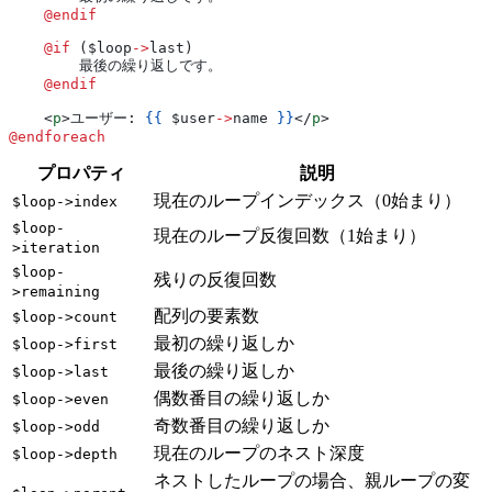
    @endif
    @if 
(
$loop
->
last
)
        最後の繰り返しです。
    @endif
    <
p
>
ユーザー: 
{{
 $user
->
name
 }}
</
p
>
@endforeach
プロパティ
説明
現在のループインデックス（0始まり）
$loop->index
$loop-
現在のループ反復回数（1始まり）
>iteration
$loop-
残りの反復回数
>remaining
配列の要素数
$loop->count
最初の繰り返しか
$loop->first
最後の繰り返しか
$loop->last
偶数番目の繰り返しか
$loop->even
奇数番目の繰り返しか
$loop->odd
現在のループのネスト深度
$loop->depth
ネストしたループの場合、親ループの変