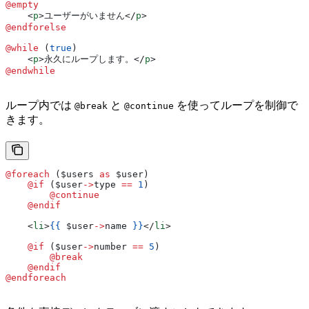
@empty
    <
p
>
ユーザーがいません
</
p
>
@endforelse
@while 
(
true
)
    <
p
>
永久にループします。
</
p
>
@endwhile
ループ内では
と
を使ってループを制御で
@break
@continue
きます。
@foreach 
(
$users
 as
 $user
)
    @if 
(
$user
->
type
 ==
 1
)
        @continue
    @endif
    <
li
>
{{
 $user
->
name
 }}
</
li
>
    @if 
(
$user
->
number
 ==
 5
)
        @break
    @endif
@endforeach