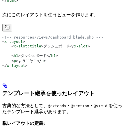
</
html
>
次にこのレイアウトを使うビューを作ります。
<!-- resources/views/dashboard.blade.php -->
<
x-layout
>
    <
x-slot:title
>
ダッシュボード
</
x-slot
>
    <
h1
>
ダッシュボード
</
h1
>
    <
p
>
ようこそ！
</
p
>
</
x-layout
>
テンプレート継承を使ったレイアウト
古典的な方法として、
・
・
を使っ
@extends
@section
@yield
たテンプレート継承があります。
親レイアウトの定義: