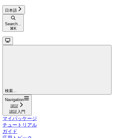
日本語
Search...
⌘
K
検索...
Navigation
認証
認証入門
マイパッケージ
チュートリアル
ガイド
応用トピック