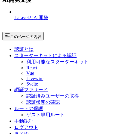
LaravelとAI開発
このページの内容
認証とは
スターターキットによる認証
利用可能なスターターキット
React
Vue
Livewire
Svelte
認証ファサード
認証済みユーザーの取得
認証状態の確認
ルートの保護
ゲスト専用ルート
手動認証
ログアウト
まとめ