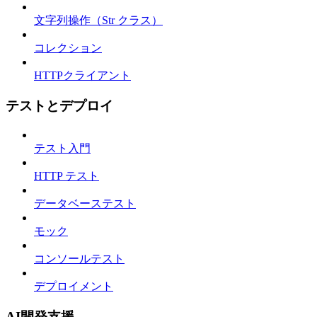
文字列操作（Str クラス）
コレクション
HTTPクライアント
テストとデプロイ
テスト入門
HTTP テスト
データベーステスト
モック
コンソールテスト
デプロイメント
AI開発支援