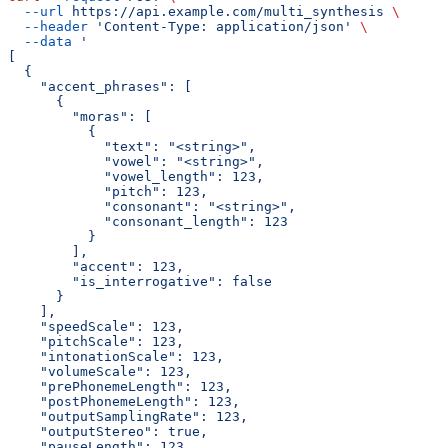
  --url
 https://api.example.com/multi_synthesis
 \
  --header
 'Content-Type: application/json'
 \
  --data
 '
[
  {
    "accent_phrases": [
      {
        "moras": [
          {
            "text": "<string>",
            "vowel": "<string>",
            "vowel_length": 123,
            "pitch": 123,
            "consonant": "<string>",
            "consonant_length": 123
          }
        ],
        "accent": 123,
        "is_interrogative": false
      }
    ],
    "speedScale": 123,
    "pitchScale": 123,
    "intonationScale": 123,
    "volumeScale": 123,
    "prePhonemeLength": 123,
    "postPhonemeLength": 123,
    "outputSamplingRate": 123,
    "outputStereo": true,
    "pauseLength": 123,