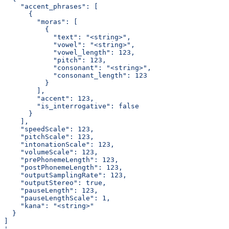
    "accent_phrases": [
      {
        "moras": [
          {
            "text": "<string>",
            "vowel": "<string>",
            "vowel_length": 123,
            "pitch": 123,
            "consonant": "<string>",
            "consonant_length": 123
          }
        ],
        "accent": 123,
        "is_interrogative": false
      }
    ],
    "speedScale": 123,
    "pitchScale": 123,
    "intonationScale": 123,
    "volumeScale": 123,
    "prePhonemeLength": 123,
    "postPhonemeLength": 123,
    "outputSamplingRate": 123,
    "outputStereo": true,
    "pauseLength": 123,
    "pauseLengthScale": 1,
    "kana": "<string>"
  }
]
'