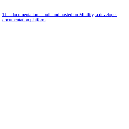
This documentation is built and hosted on Mintlify, a developer
documentation platform