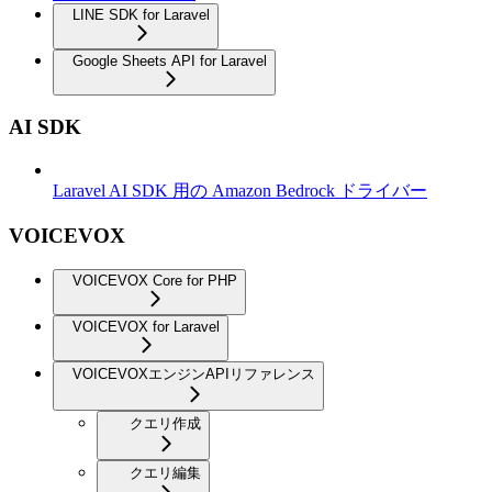
LINE SDK for Laravel
Google Sheets API for Laravel
AI SDK
Laravel AI SDK 用の Amazon Bedrock ドライバー
VOICEVOX
VOICEVOX Core for PHP
VOICEVOX for Laravel
VOICEVOXエンジンAPIリファレンス
クエリ作成
クエリ編集