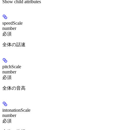
Show
child attributes
speedScale
number
必須
全体の話速
pitchScale
number
必須
全体の音高
intonationScale
number
必須