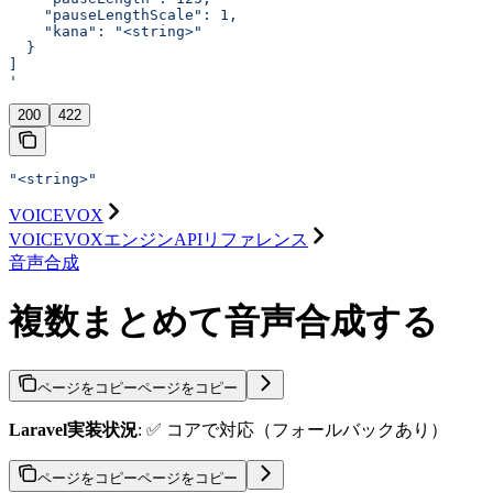
    "pauseLengthScale": 1,
    "kana": "<string>"
  }
]
'
200
422
"<string>"
VOICEVOX
VOICEVOXエンジンAPIリファレンス
音声合成
複数まとめて音声合成する
ページをコピー
ページをコピー
Laravel実装状況
: ✅ コアで対応（フォールバックあり）
ページをコピー
ページをコピー