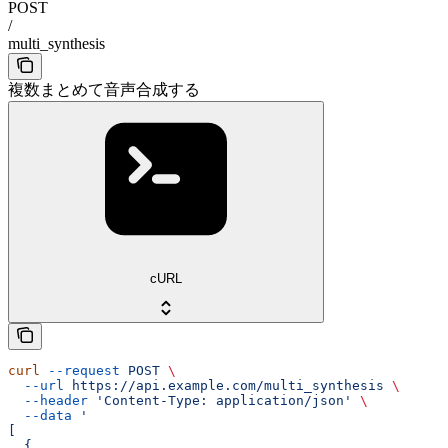
POST
/
multi_synthesis
複数まとめて音声合成する
cURL
curl
 --request
 POST
 \
  --url
 https://api.example.com/multi_synthesis
 \
  --header
 'Content-Type: application/json'
 \
  --data
 '
[
  {