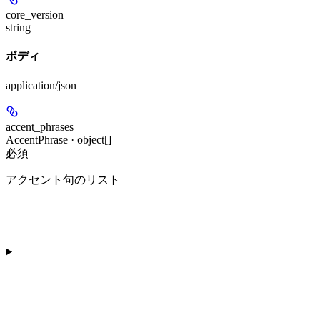
core_version
string
ボディ
application/json
accent_phrases
AccentPhrase · object[]
必須
アクセント句のリスト