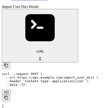
Import User Dict Words
cURL
curl --request POST \

  --url https://api.example.com/import_user_dict \

  --header 'Content-Type: application/json' \

  --data '{}'
422
{
