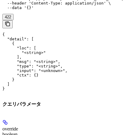
  --header 'Content-Type: application/json' \

  --data '{}'
422
{

  "detail": [

    {

      "loc": [

        "<string>"

      ],

      "msg": "<string>",

      "type": "<string>",

      "input": "<unknown>",

      "ctx": {}

    }

  ]

}
クエリパラメータ
override
boolean