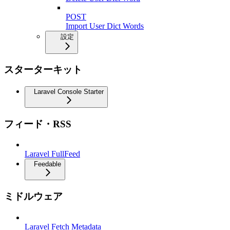
POST
Import User Dict Words
設定
スターターキット
Laravel Console Starter
フィード・RSS
Laravel FullFeed
Feedable
ミドルウェア
Laravel Fetch Metadata