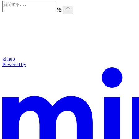
⌘
I
github
Powered by