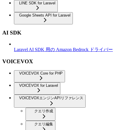
LINE SDK for Laravel
Google Sheets API for Laravel
AI SDK
Laravel AI SDK 用の Amazon Bedrock ドライバー
VOICEVOX
VOICEVOX Core for PHP
VOICEVOX for Laravel
VOICEVOXエンジンAPIリファレンス
クエリ作成
クエリ編集