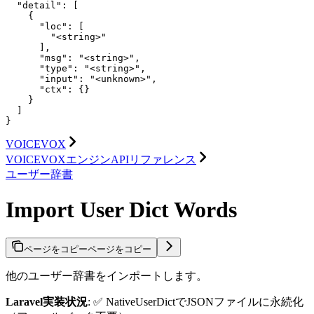
  "detail": [

    {

      "loc": [

        "<string>"

      ],

      "msg": "<string>",

      "type": "<string>",

      "input": "<unknown>",

      "ctx": {}

    }

  ]

}
VOICEVOX
VOICEVOXエンジンAPIリファレンス
ユーザー辞書
Import User Dict Words
ページをコピー
ページをコピー
他のユーザー辞書をインポートします。
Laravel実装状況
: ✅ NativeUserDictでJSONファイルに永続化