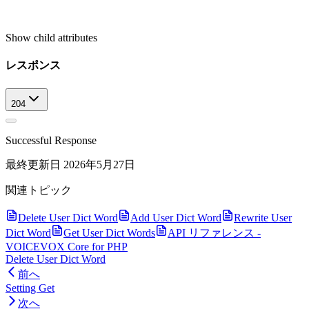
Show
child attributes
レスポンス
204
Successful Response
最終更新日
2026年5月27日
関連トピック
Delete User Dict Word
Add User Dict Word
Rewrite User
Dict Word
Get User Dict Words
API リファレンス -
VOICEVOX Core for PHP
Delete User Dict Word
前へ
Setting Get
次へ