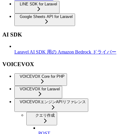
LINE SDK for Laravel
Google Sheets API for Laravel
AI SDK
Laravel AI SDK 用の Amazon Bedrock ドライバー
VOICEVOX
VOICEVOX Core for PHP
VOICEVOX for Laravel
VOICEVOXエンジンAPIリファレンス
クエリ作成
POST