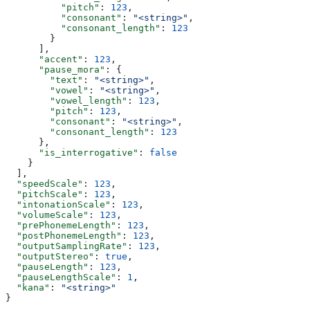
          "pitch"
: 
123
,
          "consonant"
: 
"<string>"
,
          "consonant_length"
: 
123
        }
      ],
      "accent"
: 
123
,
      "pause_mora"
: {
        "text"
: 
"<string>"
,
        "vowel"
: 
"<string>"
,
        "vowel_length"
: 
123
,
        "pitch"
: 
123
,
        "consonant"
: 
"<string>"
,
        "consonant_length"
: 
123
      },
      "is_interrogative"
: 
false
    }
  ],
  "speedScale"
: 
123
,
  "pitchScale"
: 
123
,
  "intonationScale"
: 
123
,
  "volumeScale"
: 
123
,
  "prePhonemeLength"
: 
123
,
  "postPhonemeLength"
: 
123
,
  "outputSamplingRate"
: 
123
,
  "outputStereo"
: 
true
,
  "pauseLength"
: 
123
,
  "pauseLengthScale"
: 
1
,
  "kana"
: 
"<string>"
}