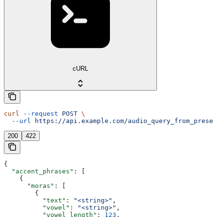
cURL
curl
 --request
 POST
 \
  --url
 https://api.example.com/audio_query_from_preset
200
422
{
  "accent_phrases"
: [
    {
      "moras"
: [
        {
          "text"
: 
"<string>"
,
          "vowel"
: 
"<string>"
,
          "vowel_length"
: 
123
,