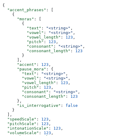
{
  "accent_phrases"
: [
    {
      "moras"
: [
        {
          "text"
: 
"<string>"
,
          "vowel"
: 
"<string>"
,
          "vowel_length"
: 
123
,
          "pitch"
: 
123
,
          "consonant"
: 
"<string>"
,
          "consonant_length"
: 
123
        }
      ],
      "accent"
: 
123
,
      "pause_mora"
: {
        "text"
: 
"<string>"
,
        "vowel"
: 
"<string>"
,
        "vowel_length"
: 
123
,
        "pitch"
: 
123
,
        "consonant"
: 
"<string>"
,
        "consonant_length"
: 
123
      },
      "is_interrogative"
: 
false
    }
  ],
  "speedScale"
: 
123
,
  "pitchScale"
: 
123
,
  "intonationScale"
: 
123
,
  "volumeScale"
: 
123
,