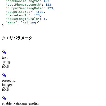
  "prePhonemeLength"
: 
123
,
  "postPhonemeLength"
: 
123
,
  "outputSamplingRate"
: 
123
,
  "outputStereo"
: 
true
,
  "pauseLength"
: 
123
,
  "pauseLengthScale"
: 
1
,
  "kana"
: 
"<string>"
}
クエリパラメータ
text
string
必須
preset_id
integer
必須
enable_katakana_english