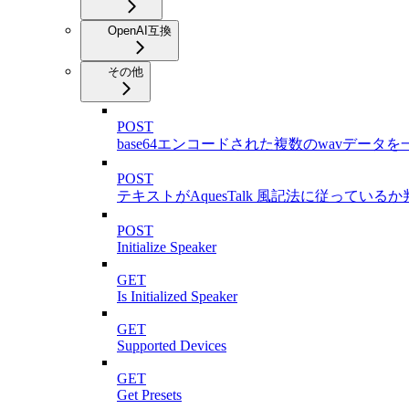
OpenAI互換
その他
POST
base64エンコードされた複数のwavデータ
POST
テキストがAquesTalk 風記法に従っている
POST
Initialize Speaker
GET
Is Initialized Speaker
GET
Supported Devices
GET
Get Presets