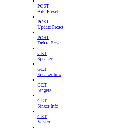
POST
Add Preset
POST
Update Preset
POST
Delete Preset
GET
Speakers
GET
Speaker Info
GET
Singers
GET
Singer Info
GET
Version