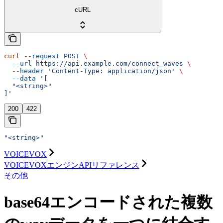
cURL
curl
 --request
 POST
 \
  --url
 https://api.example.com/connect_waves
 \
  --header
 'Content-Type: application/json'
 \
  --data
 '[
  "<string>"
]'
200
422
"<string>"
VOICEVOX
VOICEVOXエンジンAPIリファレンス
その他
base64エンコードされた複数