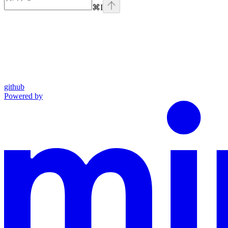
⌘
I
github
Powered by