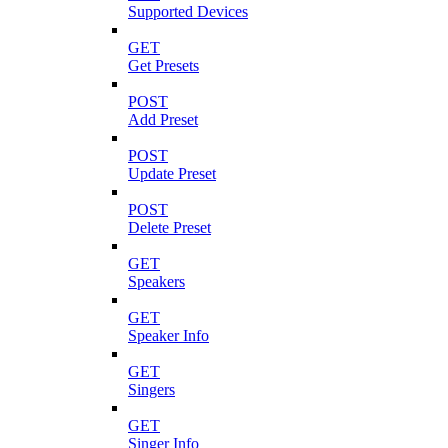
Supported Devices
GET
Get Presets
POST
Add Preset
POST
Update Preset
POST
Delete Preset
GET
Speakers
GET
Speaker Info
GET
Singers
GET
Singer Info