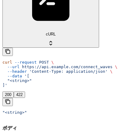
cURL
curl
 --request
 POST
 \
  --url
 https://api.example.com/connect_waves
 \
  --header
 'Content-Type: application/json'
 \
  --data
 '[
  "<string>"
]'
200
422
"<string>"
ボディ