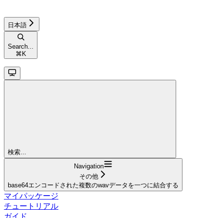
日本語
Search...
⌘
K
検索...
Navigation
その他
base64エンコードされた複数のwavデータを一つに結合する
マイパッケージ
チュートリアル
ガイド