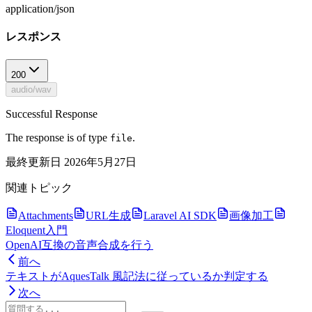
application/json
レスポンス
200
audio/wav
Successful Response
The response is of type
.
file
最終更新日
2026年5月27日
関連トピック
Attachments
URL生成
Laravel AI SDK
画像加工
Eloquent入門
OpenAI互換の音声合成を行う
前へ
テキストがAquesTalk 風記法に従っているか判定する
次へ