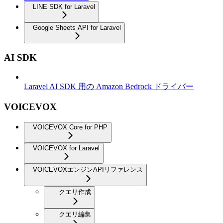
LINE SDK for Laravel
Google Sheets API for Laravel
AI SDK
Laravel AI SDK 用の Amazon Bedrock ドライバー
VOICEVOX
VOICEVOX Core for PHP
VOICEVOX for Laravel
VOICEVOXエンジンAPIリファレンス
クエリ作成
クエリ編集