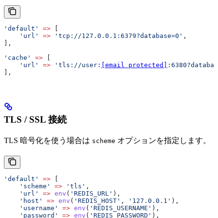
'default'
 =>
 [
    'url'
 =>
 'tcp://127.0.0.1:6379?database=0'
,
],
'cache'
 =>
 [
    'url'
 =>
 'tls://user:
[email protected]
:6380?databas
],
TLS / SSL 接続
TLS 暗号化を使う場合は
オプションを指定します。
scheme
'default'
 =>
 [
    'scheme'
 =>
 'tls'
,
    'url'
 =>
 env
(
'REDIS_URL'
),
    'host'
 =>
 env
(
'REDIS_HOST'
, 
'127.0.0.1'
),
    'username'
 =>
 env
(
'REDIS_USERNAME'
),
    'password'
 =>
 env
(
'REDIS_PASSWORD'
),