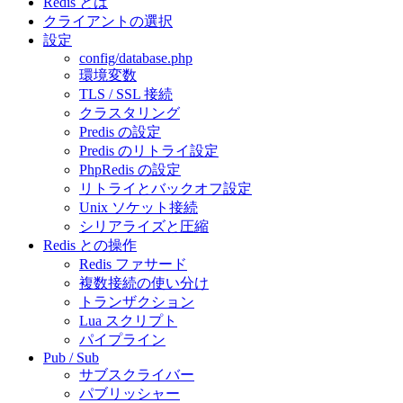
Redis とは
クライアントの選択
設定
config/database.php
環境変数
TLS / SSL 接続
クラスタリング
Predis の設定
Predis のリトライ設定
PhpRedis の設定
リトライとバックオフ設定
Unix ソケット接続
シリアライズと圧縮
Redis との操作
Redis ファサード
複数接続の使い分け
トランザクション
Lua スクリプト
パイプライン
Pub / Sub
サブスクライバー
パブリッシャー