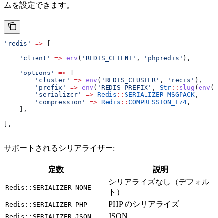
ムを設定できます。
'redis'
 =>
 [
    'client'
 =>
 env
(
'REDIS_CLIENT'
, 
'phpredis'
),
    'options'
 =>
 [
        'cluster'
 =>
 env
(
'REDIS_CLUSTER'
, 
'redis'
),
        'prefix'
 =>
 env
(
'REDIS_PREFIX'
, 
Str
::
slug
(
env
(
'
        'serializer'
 =>
 Redis
::
SERIALIZER_MSGPACK
,
        'compression'
 =>
 Redis
::
COMPRESSION_LZ4
,
    ],
],
サポートされるシリアライザー:
定数
説明
シリアライズなし（デフォル
Redis::SERIALIZER_NONE
ト）
PHP のシリアライズ
Redis::SERIALIZER_PHP
JSON
Redis::SERIALIZER_JSON