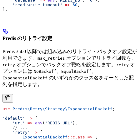
    'database'
 =>
 env
(
'REDIS_DB'
, 
'0'
),
    'read_write_timeout'
 =>
 60
,
],
Predis のリトライ設定
Predis 3.4.0 以降では組み込みのリトライ・バックオフ設定が
利用できます。
オプションでリトライ回数を、
max_retries
オプションでバックオフ戦略を設定します。
オ
retry
retry
プションには
、
、
NoBackoff
EqualBackoff
のいずれかのクラス名をキーとした配
ExponentialBackoff
列を指定します。
use
 Predis\Retry\Strategy\
ExponentialBackoff
;
'default'
 =>
 [
    'url'
 =>
 env
(
'REDIS_URL'
),
    // ...
    'retry'
 =>
 [
        ExponentialBackoff
::
class
 =>
 [