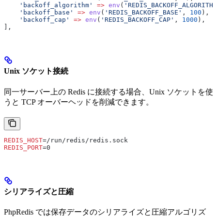
    'backoff_algorithm'
 =>
 env
(
'REDIS_BACKOFF_ALGORITHM
    'backoff_base'
 =>
 env
(
'REDIS_BACKOFF_BASE'
, 
100
),
    'backoff_cap'
 =>
 env
(
'REDIS_BACKOFF_CAP'
, 
1000
),
],
Unix ソケット接続
同一サーバー上の Redis に接続する場合、Unix ソケットを使
うと TCP オーバーヘッドを削減できます。
REDIS_HOST
=/run/redis/redis.sock
REDIS_PORT
=0
シリアライズと圧縮
PhpRedis では保存データのシリアライズと圧縮アルゴリズ