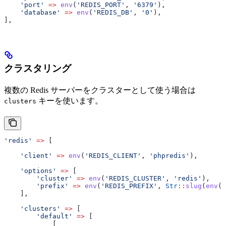
    'port'
 =>
 env
(
'REDIS_PORT'
, 
'6379'
),
    'database'
 =>
 env
(
'REDIS_DB'
, 
'0'
),
],
クラスタリング
複数の Redis サーバーをクラスターとして使う場合は
キーを使います。
clusters
'redis'
 =>
 [
    'client'
 =>
 env
(
'REDIS_CLIENT'
, 
'phpredis'
),
    'options'
 =>
 [
        'cluster'
 =>
 env
(
'REDIS_CLUSTER'
, 
'redis'
),
        'prefix'
 =>
 env
(
'REDIS_PREFIX'
, 
Str
::
slug
(
env
(
'
    ],
    'clusters'
 =>
 [
        'default'
 =>
 [
            [