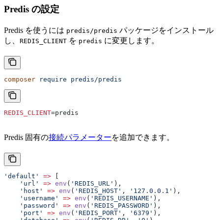
Predis の設定
Predis を使うには
パッケージをインストール
predis/predis
し、
を
に変更します。
REDIS_CLIENT
predis
composer
 require
 predis/predis
REDIS_CLIENT
=predis
Predis 固有の
接続パラメーター
を追加できます。
'default'
 =>
 [
    'url'
 =>
 env
(
'REDIS_URL'
),
    'host'
 =>
 env
(
'REDIS_HOST'
, 
'127.0.0.1'
),
    'username'
 =>
 env
(
'REDIS_USERNAME'
),
    'password'
 =>
 env
(
'REDIS_PASSWORD'
),
    'port'
 =>
 env
(
'REDIS_PORT'
, 
'6379'
),