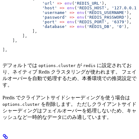
                'url'
 =>
 env
(
'REDIS_URL'
),
                'host'
 =>
 env
(
'REDIS_HOST'
, 
'127.0.0.1'
                'username'
 =>
 env
(
'REDIS_USERNAME'
),
                'password'
 =>
 env
(
'REDIS_PASSWORD'
),
                'port'
 =>
 env
(
'REDIS_PORT'
, 
'6379'
),
                'database'
 =>
 env
(
'REDIS_DB'
, 
'0'
),
            ],
        ],
    ],
],
デフォルトでは
が
に設定されてお
options.cluster
redis
り、ネイティブ Redis クラスタリングが使われます。 フェイ
ルオーバーを自動で処理するため、本番環境での推奨設定で
す。
Predis でクライアントサイドシャーディングを使う場合は
を削除します。 ただしクライアントサイド
options.cluster
シャーディングはフェイルオーバーを処理しないため、キャ
ッシュなど一時的なデータにのみ適しています。