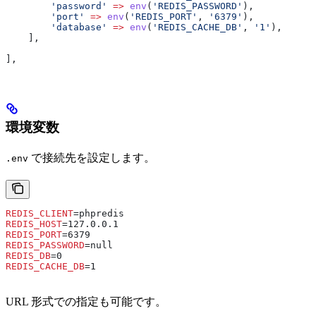
        'password'
 =>
 env
(
'REDIS_PASSWORD'
),
        'port'
 =>
 env
(
'REDIS_PORT'
, 
'6379'
),
        'database'
 =>
 env
(
'REDIS_CACHE_DB'
, 
'1'
),
    ],
],
環境変数
で接続先を設定します。
.env
REDIS_CLIENT
=phpredis
REDIS_HOST
=127.0.0.1
REDIS_PORT
=6379
REDIS_PASSWORD
=null
REDIS_DB
=0
REDIS_CACHE_DB
=1
URL 形式での指定も可能です。