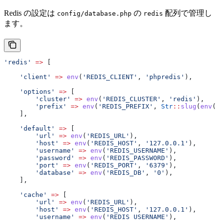
Redis の設定は
の
配列で管理し
config/database.php
redis
ます。
'redis'
 =>
 [
    'client'
 =>
 env
(
'REDIS_CLIENT'
, 
'phpredis'
),
    'options'
 =>
 [
        'cluster'
 =>
 env
(
'REDIS_CLUSTER'
, 
'redis'
),
        'prefix'
 =>
 env
(
'REDIS_PREFIX'
, 
Str
::
slug
(
env
(
'
    ],
    'default'
 =>
 [
        'url'
 =>
 env
(
'REDIS_URL'
),
        'host'
 =>
 env
(
'REDIS_HOST'
, 
'127.0.0.1'
),
        'username'
 =>
 env
(
'REDIS_USERNAME'
),
        'password'
 =>
 env
(
'REDIS_PASSWORD'
),
        'port'
 =>
 env
(
'REDIS_PORT'
, 
'6379'
),
        'database'
 =>
 env
(
'REDIS_DB'
, 
'0'
),
    ],
    'cache'
 =>
 [
        'url'
 =>
 env
(
'REDIS_URL'
),
        'host'
 =>
 env
(
'REDIS_HOST'
, 
'127.0.0.1'
),
        'username'
 =>
 env
(
'REDIS_USERNAME'
),