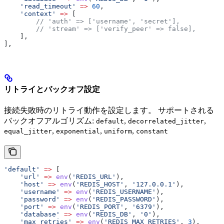
    'read_timeout'
 =>
 60
,
    'context'
 =>
 [
        // 'auth' => ['username', 'secret'],
        // 'stream' => ['verify_peer' => false],
    ],
],
リトライとバックオフ設定
接続失敗時のリトライ動作を設定します。 サポートされる
バックオフアルゴリズム:
,
,
default
decorrelated_jitter
,
,
,
equal_jitter
exponential
uniform
constant
'default'
 =>
 [
    'url'
 =>
 env
(
'REDIS_URL'
),
    'host'
 =>
 env
(
'REDIS_HOST'
, 
'127.0.0.1'
),
    'username'
 =>
 env
(
'REDIS_USERNAME'
),
    'password'
 =>
 env
(
'REDIS_PASSWORD'
),
    'port'
 =>
 env
(
'REDIS_PORT'
, 
'6379'
),
    'database'
 =>
 env
(
'REDIS_DB'
, 
'0'
),
    'max_retries'
 =>
 env
(
'REDIS_MAX_RETRIES'
, 
3
),