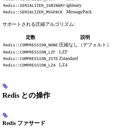
igbinary
Redis::SERIALIZER_IGBINARY
MessagePack
Redis::SERIALIZER_MSGPACK
サポートされる圧縮アルゴリズム:
定数
説明
圧縮なし（デフォルト）
Redis::COMPRESSION_NONE
LZF
Redis::COMPRESSION_LZF
Zstandard
Redis::COMPRESSION_ZSTD
LZ4
Redis::COMPRESSION_LZ4
Redis との操作
Redis ファサード