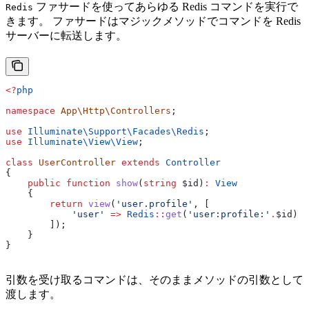
ファサードを使ってあらゆる Redis コマンドを実行で
Redis
きます。 ファサードはマジックメソッドでコマンドを Redis
サーバーに転送します。
<?
php
namespace
 App\Http\Controllers
;
use
 Illuminate\Support\Facades\
Redis
;
use
 Illuminate\View\
View
;
class
 UserController
 extends
 Controller
{
    public
 function
 show
(
string
 $id
)
:
 View
    {
        return
 view
(
'user.profile'
, [
            'user'
 =>
 Redis
::
get
(
'user:profile:'
.
$id
)
        ]);
    }
}
引数を受け取るコマンドは、そのままメソッドの引数として
渡します。