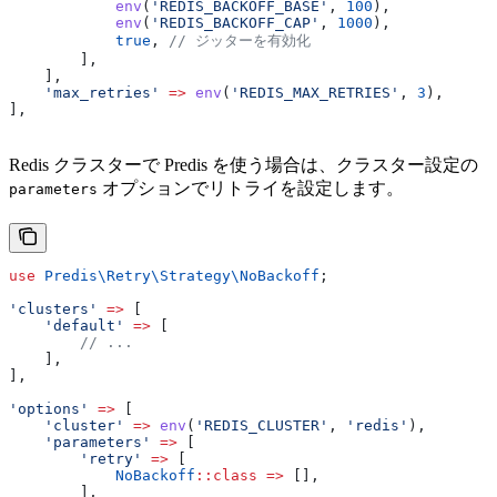
            env
(
'REDIS_BACKOFF_BASE'
, 
100
),
            env
(
'REDIS_BACKOFF_CAP'
, 
1000
),
            true
, 
// ジッターを有効化
        ],
    ],
    'max_retries'
 =>
 env
(
'REDIS_MAX_RETRIES'
, 
3
),
],
Redis クラスターで Predis を使う場合は、クラスター設定の
オプションでリトライを設定します。
parameters
use
 Predis\Retry\Strategy\
NoBackoff
;
'clusters'
 =>
 [
    'default'
 =>
 [
        // ...
    ],
],
'options'
 =>
 [
    'cluster'
 =>
 env
(
'REDIS_CLUSTER'
, 
'redis'
),
    'parameters'
 =>
 [
        'retry'
 =>
 [
            NoBackoff
::
class
 =>
 [],
        ],