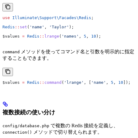
use
 Illuminate\Support\Facades\
Redis
;
Redis
::
set
(
'name'
, 
'Taylor'
);
$values
 =
 Redis
::
lrange
(
'names'
, 
5
, 
10
);
メソッドを使ってコマンド名と引数を明示的に指定
command
することもできます。
$values
 =
 Redis
::
command
(
'lrange'
, [
'name'
, 
5
, 
10
]);
複数接続の使い分け
で複数の Redis 接続を定義し、
config/database.php
メソッドで切り替えられます。
connection()