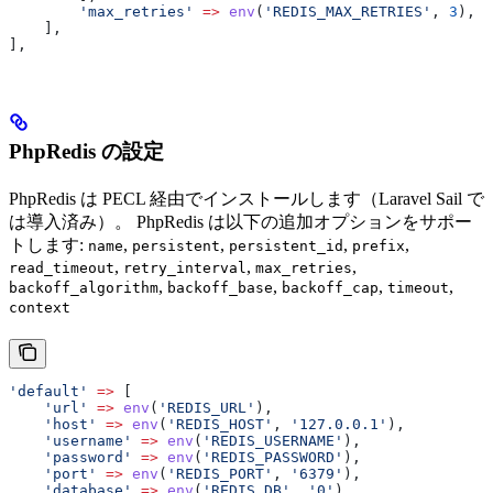
        'max_retries'
 =>
 env
(
'REDIS_MAX_RETRIES'
, 
3
),
    ],
],
PhpRedis の設定
PhpRedis は PECL 経由でインストールします（Laravel Sail で
は導入済み）。 PhpRedis は以下の追加オプションをサポー
トします:
,
,
,
,
name
persistent
persistent_id
prefix
,
,
,
read_timeout
retry_interval
max_retries
,
,
,
,
backoff_algorithm
backoff_base
backoff_cap
timeout
context
'default'
 =>
 [
    'url'
 =>
 env
(
'REDIS_URL'
),
    'host'
 =>
 env
(
'REDIS_HOST'
, 
'127.0.0.1'
),
    'username'
 =>
 env
(
'REDIS_USERNAME'
),
    'password'
 =>
 env
(
'REDIS_PASSWORD'
),
    'port'
 =>
 env
(
'REDIS_PORT'
, 
'6379'
),
    'database'
 =>
 env
(
'REDIS_DB'
, 
'0'
),