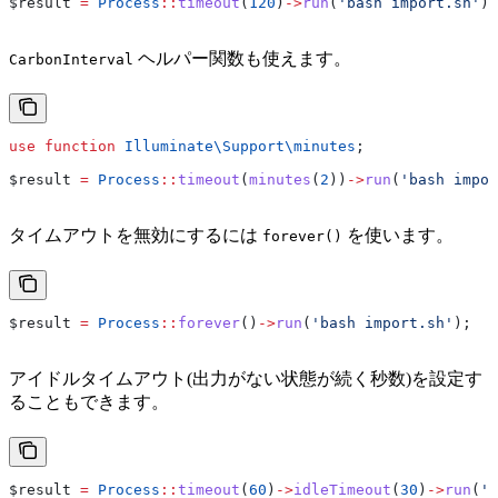
$result
 =
 Process
::
timeout
(
120
)
->
run
(
'bash import.sh'
);
ヘルパー関数も使えます。
CarbonInterval
use
 function
 Illuminate\Support\
minutes
;
$result
 =
 Process
::
timeout
(
minutes
(
2
))
->
run
(
'bash impor
タイムアウトを無効にするには
を使います。
forever()
$result
 =
 Process
::
forever
()
->
run
(
'bash import.sh'
);
アイドルタイムアウト(出力がない状態が続く秒数)を設定す
ることもできます。
$result
 =
 Process
::
timeout
(
60
)
->
idleTimeout
(
30
)
->
run
(
'b