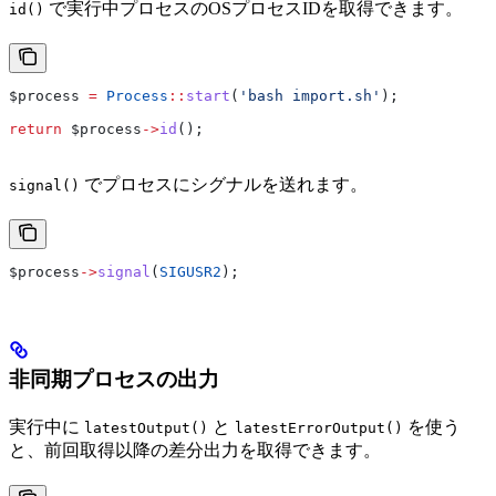
で実行中プロセスのOSプロセスIDを取得できます。
id()
$process
 =
 Process
::
start
(
'bash import.sh'
);
return
 $process
->
id
();
でプロセスにシグナルを送れます。
signal()
$process
->
signal
(
SIGUSR2
);
非同期プロセスの出力
実行中に
と
を使う
latestOutput()
latestErrorOutput()
と、前回取得以降の差分出力を取得できます。