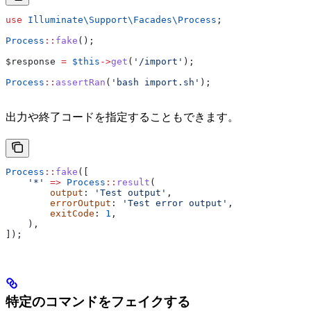
use
 Illuminate\Support\Facades\
Process
;
Process
::
fake
();
$response
 =
 $this
->
get
(
'/import'
);
Process
::
assertRan
(
'bash import.sh'
);
出力や終了コードを指定することもできます。
Process
::
fake
([
    '*'
 =>
 Process
::
result
(
        output
: 
'Test output'
,
        errorOutput
: 
'Test error output'
,
        exitCode
: 
1
,
    ),
]);
特定のコマンドをフェイクする