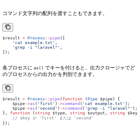
コマンド文字列の配列を渡すこともできます。
$result
 =
 Process
::
pipe
([
    'cat example.txt'
,
    'grep -i "laravel"'
,
]);
各プロセスに
でキーを付けると、出力クロージャでど
as()
のプロセスからの出力かを判別できます。
$result
 =
 Process
::
pipe
(
function
 (
Pipe
 $pipe
) {
    $pipe
->
as
(
'first'
)
->
command
(
'cat example.txt'
);
    $pipe
->
as
(
'second'
)
->
command
(
'grep -i "laravel"'
);
}, 
function
 (
string
 $type
, 
string
 $output
, 
string
 $key
)
    // $key が 'first' または 'second'
});