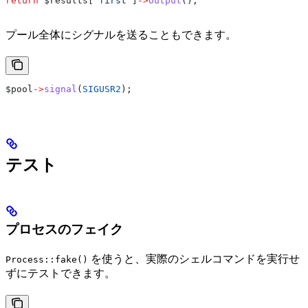
return
 $results
[
'first'
]
->
output
();
プール全体にシグナルを送ることもできます。
$pool
->
signal
(
SIGUSR2
);
テスト
プロセスのフェイク
を使うと、実際のシェルコマンドを実行せ
Process::fake()
ずにテストできます。