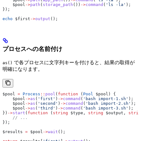
    $pool
->
path
(
storage_path
())
->
command
(
'ls -la'
);
});
echo
 $first
->
output
();
プロセスへの名前付け
で各プロセスに文字列キーを付けると、結果の取得が
as()
明確になります。
$pool
 =
 Process
::
pool
(
function
 (
Pool
 $pool
) {
    $pool
->
as
(
'first'
)
->
command
(
'bash import-1.sh'
);
    $pool
->
as
(
'second'
)
->
command
(
'bash import-2.sh'
);
    $pool
->
as
(
'third'
)
->
command
(
'bash import-3.sh'
);
})
->
start
(
function
 (
string
 $type
, 
string
 $output
, 
strin
    // ...
});
$results
 =
 $pool
->
wait
();