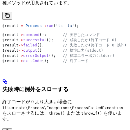
種メソッドが用意されています。
$result
 =
 Process
::
run
(
'ls -la'
);
$result
->
command
();       
// 実行したコマンド
$result
->
successful
();    
// 成功したか(終了コード 0)
$result
->
failed
();        
// 失敗したか(終了コード 0 以外)
$result
->
output
();        
// 標準出力(stdout)
$result
->
errorOutput
();   
// 標準エラー出力(stderr)
$result
->
exitCode
();      
// 終了コード
失敗時に例外をスローする
終了コードが 0 より大きい場合に
Illuminate\Process\Exceptions\ProcessFailedException
をスローさせるには、
または
を使いま
throw()
throwIf()
す。