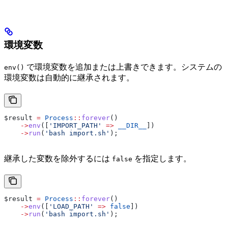
環境変数
で環境変数を追加または上書きできます。システムの
env()
環境変数は自動的に継承されます。
$result
 =
 Process
::
forever
()
    ->
env
([
'IMPORT_PATH'
 =>
 __DIR__
])
    ->
run
(
'bash import.sh'
);
継承した変数を除外するには
を指定します。
false
$result
 =
 Process
::
forever
()
    ->
env
([
'LOAD_PATH'
 =>
 false
])
    ->
run
(
'bash import.sh'
);