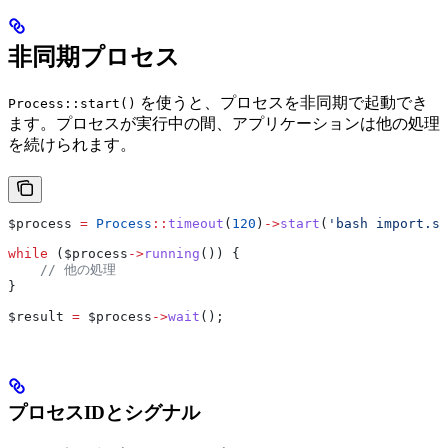
非同期プロセス
を使うと、プロセスを非同期で起動でき
Process::start()
ます。プロセスが実行中の間、アプリケーションは他の処理
を続けられます。
$process
 =
 Process
::
timeout
(
120
)
->
start
(
'bash import.sh
while
 (
$process
->
running
()) {
    // 他の処理
}
$result
 =
 $process
->
wait
();
プロセスIDとシグナル