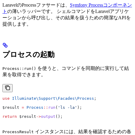
LaravelのProcessファサードは、
Symfony Processコンポーネン
ト
の薄いラッパーです。 シェルコマンドをLaravelアプリケ
ーションから呼び出し、その結果を扱うための簡潔なAPIを
提供します。
プロセスの起動
を使うと、コマンドを同期的に実行して結
Process::run()
果を取得できます。
use
 Illuminate\Support\Facades\
Process
;
$result
 =
 Process
::
run
(
'ls -la'
);
return
 $result
->
output
();
インスタンスには、結果を確認するための各
ProcessResult