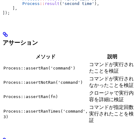
        Process
::
result
(
'second time'
),
    ],
]);
アサーション
メソッド
説明
コマンドが実行され
Process::assertRan('command')
たことを検証
コマンドが実行され
Process::assertNotRan('command')
なかったことを検証
クロージャで実行内
Process::assertRan(fn)
容を詳細に検証
コマンドが指定回数
Process::assertRanTimes('command',
実行されたことを検
3)
証