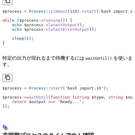
$process
 =
 Process
::
timeout
(
120
)
->
start
(
'bash import.sh
while
 (
$process
->
running
()) {
    echo
 $process
->
latestOutput
();
    echo
 $process
->
latestErrorOutput
();
    sleep
(
1
);
}
特定の出力が現れるまで待機するには
を使いま
waitUntil()
す。
$process
 =
 Process
::
start
(
'bash import.sh'
);
$process
->
waitUntil
(
function
 (
string
 $type
, 
string
 $out
    return
 $output
 ===
 'Ready...'
;
});