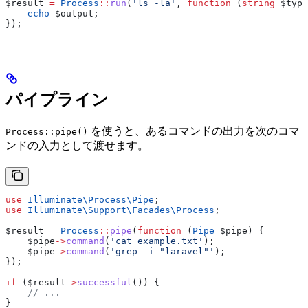
$result
 =
 Process
::
run
(
'ls -la'
, 
function
 (
string
 $type
    echo
 $output
;
});
パイプライン
を使うと、あるコマンドの出力を次のコマ
Process::pipe()
ンドの入力として渡せます。
use
 Illuminate\Process\
Pipe
;
use
 Illuminate\Support\Facades\
Process
;
$result
 =
 Process
::
pipe
(
function
 (
Pipe
 $pipe
) {
    $pipe
->
command
(
'cat example.txt'
);
    $pipe
->
command
(
'grep -i "laravel"'
);
});
if
 (
$result
->
successful
()) {
    // ...
}