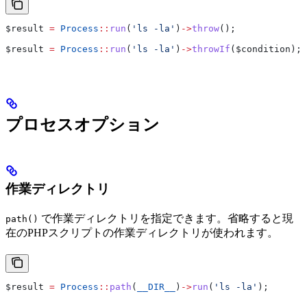
$result
 =
 Process
::
run
(
'ls -la'
)
->
throw
();
$result
 =
 Process
::
run
(
'ls -la'
)
->
throwIf
(
$condition
);
プロセスオプション
作業ディレクトリ
で作業ディレクトリを指定できます。省略すると現
path()
在のPHPスクリプトの作業ディレクトリが使われます。
$result
 =
 Process
::
path
(
__DIR__
)
->
run
(
'ls -la'
);