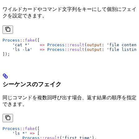
ワイルドカードやコマンド文字列をキーにして個別にフェイ
クを設定できます。
Process
::
fake
([
    'cat *'
    =>
 Process
::
result
(
output
: 
'file content
    'ls -la'
   =>
 Process
::
result
(
output
: 
'file listing
]);
シーケンスのフェイク
同じコマンドを複数回呼び出す場合、返す結果の順序を指定
できます。
Process
::
fake
([
    'ls *'
 =>
 [
        Process
::
result
(
'first time'
),