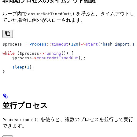
非同期プロセスのタイムアウト確認
ループ内で
を呼ぶと、タイムアウトし
ensureNotTimedOut()
ていた場合に例外がスローされます。
$process
 =
 Process
::
timeout
(
120
)
->
start
(
'bash import.sh
while
 (
$process
->
running
()) {
    $process
->
ensureNotTimedOut
();
    sleep
(
1
);
}
並行プロセス
を使うと、複数のプロセスを並行して実行
Process::pool()
できます。