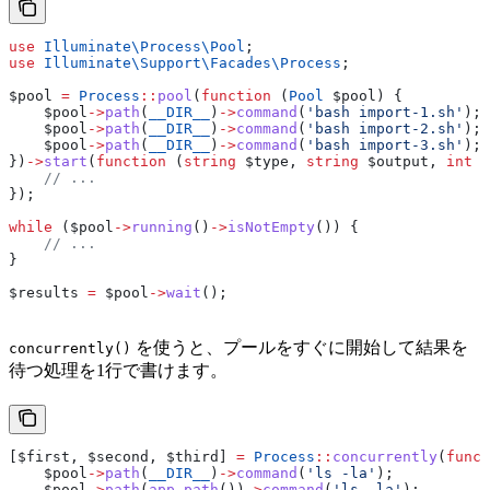
use
 Illuminate\Process\
Pool
;
use
 Illuminate\Support\Facades\
Process
;
$pool
 =
 Process
::
pool
(
function
 (
Pool
 $pool
) {
    $pool
->
path
(
__DIR__
)
->
command
(
'bash import-1.sh'
);
    $pool
->
path
(
__DIR__
)
->
command
(
'bash import-2.sh'
);
    $pool
->
path
(
__DIR__
)
->
command
(
'bash import-3.sh'
);
})
->
start
(
function
 (
string
 $type
, 
string
 $output
, 
int
 $
    // ...
});
while
 (
$pool
->
running
()
->
isNotEmpty
()) {
    // ...
}
$results
 =
 $pool
->
wait
();
を使うと、プールをすぐに開始して結果を
concurrently()
待つ処理を1行で書けます。
[
$first
, 
$second
, 
$third
] 
=
 Process
::
concurrently
(
funct
    $pool
->
path
(
__DIR__
)
->
command
(
'ls -la'
);
    $pool
->
path
(
app_path
())
->
command
(
'ls -la'
);