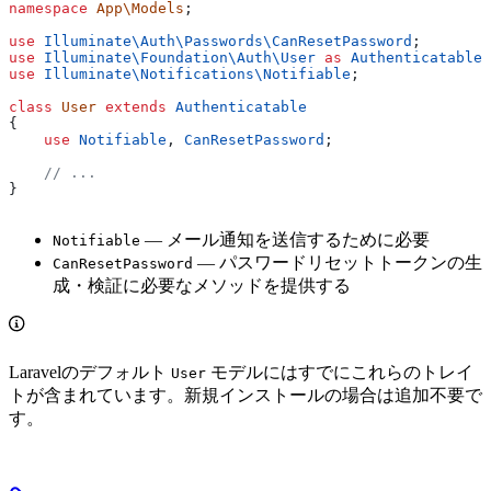
namespace
 App\Models
;
use
 Illuminate\Auth\Passwords\
CanResetPassword
;
use
 Illuminate\Foundation\Auth\
User
 as
 Authenticatable
;
use
 Illuminate\Notifications\
Notifiable
;
class
 User
 extends
 Authenticatable
{
    use
 Notifiable
, 
CanResetPassword
;
    // ...
}
— メール通知を送信するために必要
Notifiable
— パスワードリセットトークンの生
CanResetPassword
成・検証に必要なメソッドを提供する
Laravelのデフォルト
モデルにはすでにこれらのトレイ
User
トが含まれています。新規インストールの場合は追加不要で
す。