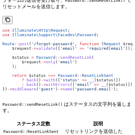
フォームの送信を受け取り、
で
Password::sendResetLink()
リセットメールを送信します。
use
 Illuminate\Http\
Request
;
use
 Illuminate\Support\Facades\
Password
;
Route
::
post
(
'/forgot-password'
, 
function
 (
Request
 $requ
    $request
->
validate
([
'email'
 =>
 'required|email'
]);
    $status
 =
 Password
::
sendResetLink
(
        $request
->
only
(
'email'
)
    );
    return
 $status
 ===
 Password
::
ResetLinkSent
        ?
 back
()
->
with
([
'status'
 =>
 __
(
$status
)])
        :
 back
()
->
withErrors
([
'email'
 =>
 __
(
$status
)]);
})
->
middleware
(
'guest'
)
->
name
(
'password.email'
);
はステータスの文字列を返しま
Password::sendResetLink()
す。
ステータス定数
説明
リセットリンクを送信した
Password::ResetLinkSent