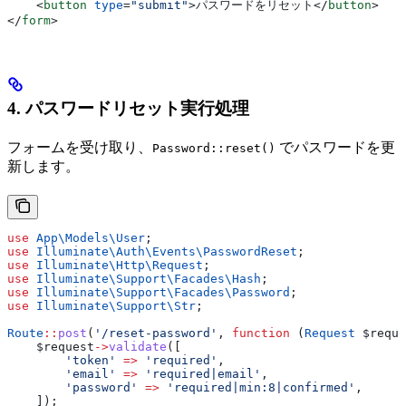
    <
button
 type
=
"submit"
>
パスワードをリセット
</
button
>
</
form
>
4. パスワードリセット実行処理
フォームを受け取り、
でパスワードを更
Password::reset()
新します。
use
 App\Models\
User
;
use
 Illuminate\Auth\Events\
PasswordReset
;
use
 Illuminate\Http\
Request
;
use
 Illuminate\Support\Facades\
Hash
;
use
 Illuminate\Support\Facades\
Password
;
use
 Illuminate\Support\
Str
;
Route
::
post
(
'/reset-password'
, 
function
 (
Request
 $reque
    $request
->
validate
([
        'token'
 =>
 'required'
,
        'email'
 =>
 'required|email'
,
        'password'
 =>
 'required|min:8|confirmed'
,
    ]);