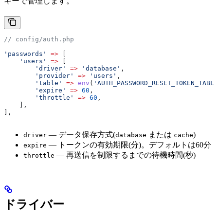
キーで管理します。
// config/auth.php
'passwords'
 =>
 [
    'users'
 =>
 [
        'driver'
 =>
 'database'
,
        'provider'
 =>
 'users'
,
        'table'
 =>
 env
(
'AUTH_PASSWORD_RESET_TOKEN_TABLE
        'expire'
 =>
 60
,
        'throttle'
 =>
 60
,
    ],
],
— データ保存方式(
または
)
driver
database
cache
— トークンの有効期限(分)。デフォルトは60分
expire
— 再送信を制限するまでの待機時間(秒)
throttle
ドライバー