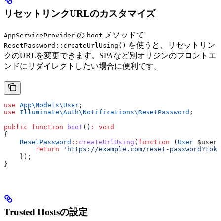
リセットリンクURLのカスタマイズ
の
メソッドで
AppServiceProvider
boot
を使うと、リセットリン
ResetPassword::createUrlUsing()
クのURLを変更できます。SPAなど別オリジンのフロントエ
ンドにリダイレクトしたい場合に便利です。
use
 App\Models\
User
;
use
 Illuminate\Auth\Notifications\
ResetPassword
;
public
 function
 boot
()
:
 void
{
    ResetPassword
::
createUrlUsing
(
function
 (
User
 $user
,
        return
 'https://example.com/reset-password?toke
    });
}
Trusted Hostsの設定