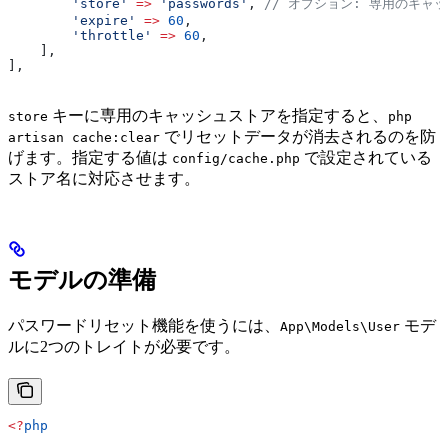
        'store'
 =>
 'passwords'
, 
// オプション: 専用のキャ
        'expire'
 =>
 60
,
        'throttle'
 =>
 60
,
    ],
],
キーに専用のキャッシュストアを指定すると、
store
php
でリセットデータが消去されるのを防
artisan cache:clear
げます。指定する値は
で設定されている
config/cache.php
ストア名に対応させます。
モデルの準備
パスワードリセット機能を使うには、
モデ
App\Models\User
ルに2つのトレイトが必要です。
<?
php