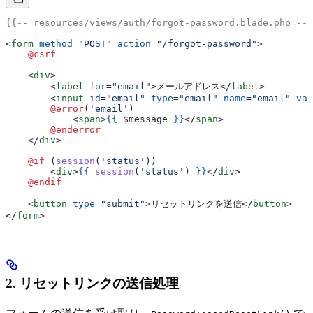
{{-- resources/views/auth/forgot-password.blade.php --}
<
form
 method
=
"POST"
 action
=
"/forgot-password"
>
    @csrf
    <
div
>
        <
label
 for
=
"email"
>
メールアドレス
</
label
>
        <
input
 id
=
"email"
 type
=
"email"
 name
=
"email"
 val
        @error
(
'email'
)
            <
span
>
{{
 $message
 }}
</
span
>
        @enderror
    </
div
>
    @if 
(
session
(
'status'
))
        <
div
>
{{
 session
(
'status'
) 
}}
</
div
>
    @endif
    <
button
 type
=
"submit"
>
リセットリンクを送信
</
button
>
</
form
>
2. リセットリンクの送信処理