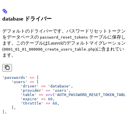
database ドライバー
デフォルトのドライバーです。パスワードリセットトークン
をデータベースの
テーブルに保存し
password_reset_tokens
ます。このテーブルはLaravelのデフォルトマイグレーション
(
)に含まれてい
0001_01_01_000000_create_users_table.php
ます。
'passwords'
 =>
 [
    'users'
 =>
 [
        'driver'
 =>
 'database'
,
        'provider'
 =>
 'users'
,
        'table'
 =>
 env
(
'AUTH_PASSWORD_RESET_TOKEN_TABLE
        'expire'
 =>
 60
,
        'throttle'
 =>
 60
,
    ],
],