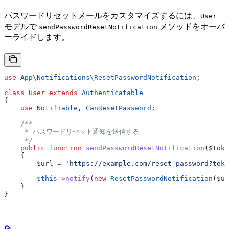
パスワードリセットメールをカスタマイズするには、
User
モデルで
メソッドをオーバ
sendPasswordResetNotification
ーライドします。
use
 App\Notifications\
ResetPasswordNotification
;
class
 User
 extends
 Authenticatable
{
    use
 Notifiable
, 
CanResetPassword
;
    /**
     * パスワードリセット通知を送信する
     */
    public
 function
 sendPasswordResetNotification
(
$toke
    {
        $url
 =
 'https://example.com/reset-password?toke
        $this
->
notify
(
new
 ResetPasswordNotification
(
$ur
    }
}