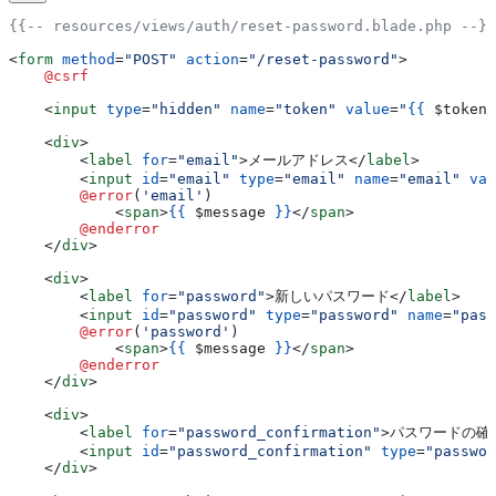
{{-- resources/views/auth/reset-password.blade.php --}}
<
form
 method
=
"POST"
 action
=
"/reset-password"
>
    @csrf
    <
input
 type
=
"hidden"
 name
=
"token"
 value
=
"
{{
 $token
 
    <
div
>
        <
label
 for
=
"email"
>
メールアドレス
</
label
>
        <
input
 id
=
"email"
 type
=
"email"
 name
=
"email"
 val
        @error
(
'email'
)
            <
span
>
{{
 $message
 }}
</
span
>
        @enderror
    </
div
>
    <
div
>
        <
label
 for
=
"password"
>
新しいパスワード
</
label
>
        <
input
 id
=
"password"
 type
=
"password"
 name
=
"pass
        @error
(
'password'
)
            <
span
>
{{
 $message
 }}
</
span
>
        @enderror
    </
div
>
    <
div
>
        <
label
 for
=
"password_confirmation"
>
パスワードの確
        <
input
 id
=
"password_confirmation"
 type
=
"passwor
    </
div
>