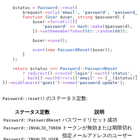
    $status
 =
 Password
::
reset
(
        $request
->
only
(
'email'
, 
'password'
, 
'password_c
        function
 (
User
 $user
, 
string
 $password
) {
            $user
->
forceFill
([
                'password'
 =>
 Hash
::
make
(
$password
),
            ])
->
setRememberToken
(
Str
::
random
(
60
));
            $user
->
save
();
            event
(
new
 PasswordReset
(
$user
));
        }
    );
    return
 $status
 ===
 Password
::
PasswordReset
        ?
 redirect
()
->
route
(
'login'
)
->
with
(
'status'
, 
__
        :
 back
()
->
withErrors
([
'email'
 =>
 [
__
(
$status
)]]
})
->
middleware
(
'guest'
)
->
name
(
'password.update'
);
のステータス定数:
Password::reset()
ステータス定数
説明
パスワードリセット成功
Password::PasswordReset
トークンが無効または期限切れ
Password::INVALID_TOKEN
指定メールアドレスのユーザー
Password::INVALID_USER