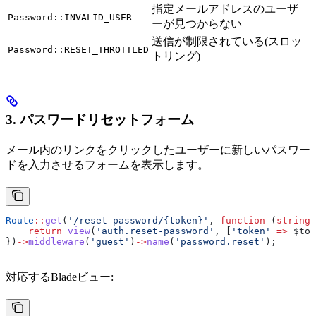
指定メールアドレスのユーザ
Password::INVALID_USER
ーが見つからない
送信が制限されている(スロッ
Password::RESET_THROTTLED
トリング)
3. パスワードリセットフォーム
メール内のリンクをクリックしたユーザーに新しいパスワー
ドを入力させるフォームを表示します。
Route
::
get
(
'/reset-password/{token}'
, 
function
 (
string
 
    return
 view
(
'auth.reset-password'
, [
'token'
 =>
 $tok
})
->
middleware
(
'guest'
)
->
name
(
'password.reset'
);
対応するBladeビュー: