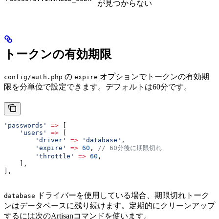
が見つからない
トークンの有効期限
の
オプションでトークンの有効期
config/auth.php
expire
限を分単位で設定できます。デフォルトは60分です。
'passwords'
 =>
 [
    'users'
 =>
 [
        'driver'
 =>
 'database'
,
        'expire'
 =>
 60
, 
// 60分後に期限切れ
        'throttle'
 =>
 60
,
    ],
],
ドライバーを使用している場合、期限切れトーク
database
ンはデータベースに残り続けます。定期的にクリーンアップ
するには次のArtisanコマンドを使います。