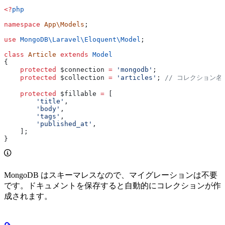
<?
php
namespace
 App\Models
;
use
 MongoDB\Laravel\Eloquent\
Model
;
class
 Article
 extends
 Model
{
    protected
 $connection
 =
 'mongodb'
;
    protected
 $collection
 =
 'articles'
; 
// コレクション
    protected
 $fillable
 =
 [
        'title'
,
        'body'
,
        'tags'
,
        'published_at'
,
    ];
}
MongoDB はスキーマレスなので、マイグレーションは不要
です。ドキュメントを保存すると自動的にコレクションが作
成されます。