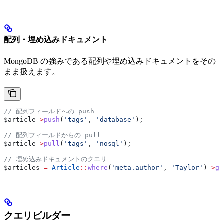
配列・埋め込みドキュメント
MongoDB の強みである配列や埋め込みドキュメントをその
まま扱えます。
// 配列フィールドへの push
$article
->
push
(
'tags'
, 
'database'
);
// 配列フィールドからの pull
$article
->
pull
(
'tags'
, 
'nosql'
);
// 埋め込みドキュメントのクエリ
$articles
 =
 Article
::
where
(
'meta.author'
, 
'Taylor'
)
->
ge
クエリビルダー