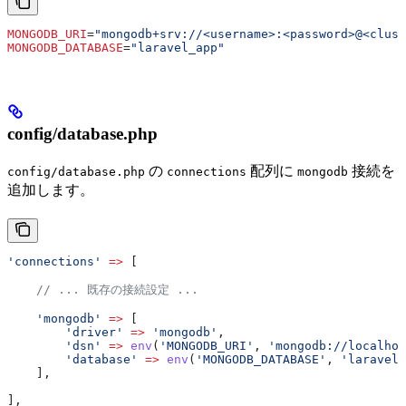
MONGODB_URI
=
"mongodb+srv://<username>:<password>@<clust
MONGODB_DATABASE
=
"laravel_app"
config/database.php
の
配列に
接続を
config/database.php
connections
mongodb
追加します。
'connections'
 =>
 [
    // ... 既存の接続設定 ...
    'mongodb'
 =>
 [
        'driver'
 =>
 'mongodb'
,
        'dsn'
 =>
 env
(
'MONGODB_URI'
, 
'mongodb://localhos
        'database'
 =>
 env
(
'MONGODB_DATABASE'
, 
'laravel_
    ],
],