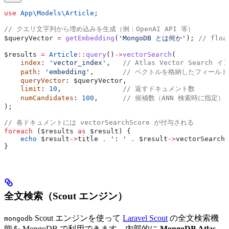
use
 App\Models\
Article
;
// クエリ文字列から埋め込みを生成（例：OpenAI API 等）
$queryVector
 =
 getEmbedding
(
'MongoDB とは何か'
); 
// flo
$results
 =
 Article
::
query
()
->
vectorSearch
(
    index
: 
'vector_index'
,   
// Atlas Vector Search
    path
: 
'embedding'
,       
// ベクトルを格納したフィールド
    queryVector
: 
$queryVector
,
    limit
: 
10
,               
// 返すドキュメント数
    numCandidates
: 
100
,      
// 候補数（ANN 検索時に指定）
);
// 各ドキュメントには vectorSearchScore が付与される
foreach
 (
$results
 as
 $result
) {
    echo
 $result
->
title
 .
 ': '
 .
 $result
->
vectorSearchS
}
全文検索（Scout エンジン）
Scout エンジンを使って
Laravel Scout
の全文検索機
mongodb
能を MongoDB で利用できます。内部的に
MongoDB Atlas