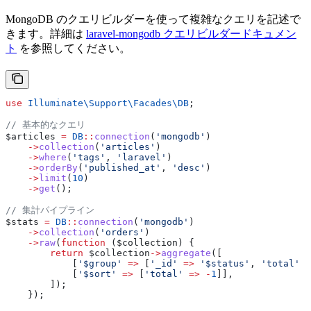
MongoDB のクエリビルダーを使って複雑なクエリを記述で
きます。詳細は
laravel-mongodb クエリビルダードキュメン
ト
を参照してください。
use
 Illuminate\Support\Facades\
DB
;
// 基本的なクエリ
$articles
 =
 DB
::
connection
(
'mongodb'
)
    ->
collection
(
'articles'
)
    ->
where
(
'tags'
, 
'laravel'
)
    ->
orderBy
(
'published_at'
, 
'desc'
)
    ->
limit
(
10
)
    ->
get
();
// 集計パイプライン
$stats
 =
 DB
::
connection
(
'mongodb'
)
    ->
collection
(
'orders'
)
    ->
raw
(
function
 (
$collection
) {
        return
 $collection
->
aggregate
([
            [
'$group'
 =>
 [
'_id'
 =>
 '$status'
, 
'total'
 =
            [
'$sort'
 =>
 [
'total'
 =>
 -
1
]],
        ]);
    });