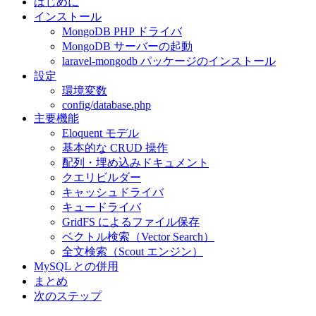
はじめに
インストール
MongoDB PHP ドライバ
MongoDB サーバーの起動
laravel-mongodb パッケージのインストール
設定
環境変数
config/database.php
主要機能
Eloquent モデル
基本的な CRUD 操作
配列・埋め込みドキュメント
クエリビルダー
キャッシュドライバ
キュードライバ
GridFS によるファイル保存
ベクトル検索（Vector Search）
全文検索（Scout エンジン）
MySQL との併用
まとめ
次のステップ