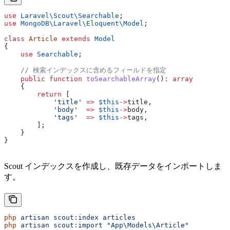
use
 Laravel\Scout\
Searchable
;
use
 MongoDB\Laravel\Eloquent\
Model
;
class
 Article
 extends
 Model
{
    use
 Searchable
;
    // 検索インデックスに含めるフィールドを指定
    public
 function
 toSearchableArray
()
:
 array
    {
        return
 [
            'title'
 =>
 $this
->
title
,
            'body'
  =>
 $this
->
body
,
            'tags'
  =>
 $this
->
tags
,
        ];
    }
}
Scout インデックスを作成し、既存データをインポートしま
す。
php
 artisan
 scout:index
 articles
php
 artisan
 scout:import
 "App\Models\Article"