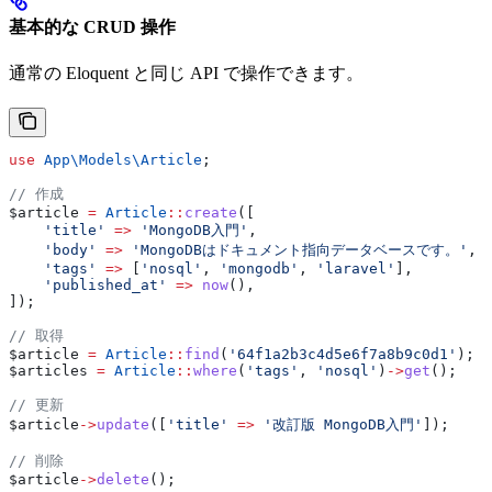
基本的な CRUD 操作
通常の Eloquent と同じ API で操作できます。
use
 App\Models\
Article
;
// 作成
$article
 =
 Article
::
create
([
    'title'
 =>
 'MongoDB入門'
,
    'body'
 =>
 'MongoDBはドキュメント指向データベースです。'
,
    'tags'
 =>
 [
'nosql'
, 
'mongodb'
, 
'laravel'
],
    'published_at'
 =>
 now
(),
]);
// 取得
$article
 =
 Article
::
find
(
'64f1a2b3c4d5e6f7a8b9c0d1'
);
$articles
 =
 Article
::
where
(
'tags'
, 
'nosql'
)
->
get
();
// 更新
$article
->
update
([
'title'
 =>
 '改訂版 MongoDB入門'
]);
// 削除
$article
->
delete
();