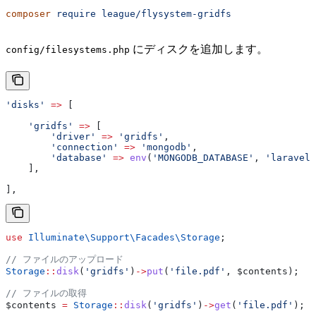
composer
 require
 league/flysystem-gridfs
にディスクを追加します。
config/filesystems.php
'disks'
 =>
 [
    'gridfs'
 =>
 [
        'driver'
 =>
 'gridfs'
,
        'connection'
 =>
 'mongodb'
,
        'database'
 =>
 env
(
'MONGODB_DATABASE'
, 
'laravel_
    ],
],
use
 Illuminate\Support\Facades\
Storage
;
// ファイルのアップロード
Storage
::
disk
(
'gridfs'
)
->
put
(
'file.pdf'
, 
$contents
);
// ファイルの取得
$contents
 =
 Storage
::
disk
(
'gridfs'
)
->
get
(
'file.pdf'
);