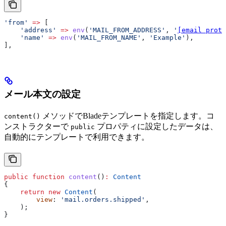
'from'
 =>
 [
    'address'
 =>
 env
(
'MAIL_FROM_ADDRESS'
, 
'
[email prote
    'name'
 =>
 env
(
'MAIL_FROM_NAME'
, 
'Example'
),
],
メール本文の設定
メソッドでBladeテンプレートを指定します。コ
content()
ンストラクターで
プロパティに設定したデータは、
public
自動的にテンプレートで利用できます。
public
 function
 content
()
:
 Content
{
    return
 new
 Content
(
        view
: 
'mail.orders.shipped'
,
    );
}