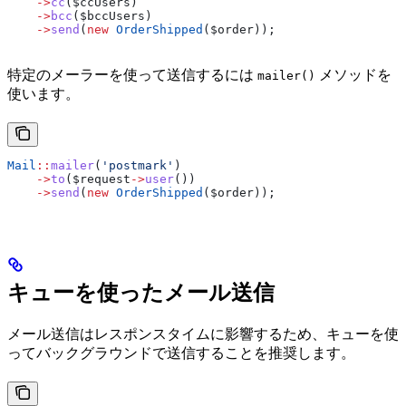
    ->
cc
(
$ccUsers
)
    ->
bcc
(
$bccUsers
)
    ->
send
(
new
 OrderShipped
(
$order
));
特定のメーラーを使って送信するには
メソッドを
mailer()
使います。
Mail
::
mailer
(
'postmark'
)
    ->
to
(
$request
->
user
())
    ->
send
(
new
 OrderShipped
(
$order
));
キューを使ったメール送信
メール送信はレスポンスタイムに影響するため、キューを使
ってバックグラウンドで送信することを推奨します。