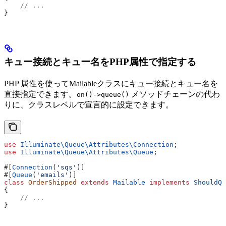
    // ...
}
キュー接続とキュー名をPHP属性で指定する
PHP 属性を使ってMailableクラスにキュー接続とキュー名を
直接指定できます。
メソッドチェーンの代わ
on()->queue()
りに、クラスレベルで宣言的に設定できます。
use
 Illuminate\Queue\Attributes\
Connection
;
use
 Illuminate\Queue\Attributes\
Queue
;
#[
Connection
(
'sqs'
)]
#[
Queue
(
'emails'
)]
class
 OrderShipped
 extends
 Mailable
 implements
 ShouldQu
{
    // ...
}