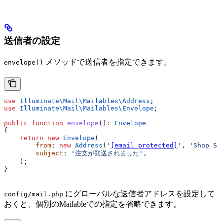
送信者の設定
メソッドで送信者を指定できます。
envelope()
use
 Illuminate\Mail\Mailables\
Address
;
use
 Illuminate\Mail\Mailables\
Envelope
;
public
 function
 envelope
()
:
 Envelope
{
    return
 new
 Envelope
(
        from
: 
new
 Address
(
'
[email protected]
'
, 
'Shop Su
        subject
: 
'注文が発送されました'
,
    );
}
にグローバルな送信者アドレスを設定して
config/mail.php
おくと、個別のMailableでの指定を省略できます。