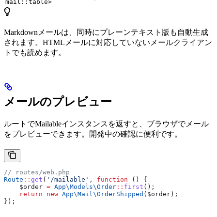
mail::table>
Markdownメールは、同時にプレーンテキスト版も自動生成
されます。HTMLメールに対応していないメールクライアン
トでも読めます。
メールのプレビュー
ルートでMailableインスタンスを返すと、ブラウザでメール
をプレビューできます。開発中の確認に便利です。
// routes/web.php
Route
::
get
(
'/mailable'
, 
function
 () {
    $order
 =
 App\Models\
Order
::
first
();
    return
 new
 App\Mail\
OrderShipped
(
$order
);
});