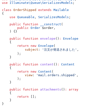
use
 Illuminate\Queue\
SerializesModels
;
class
 OrderShipped
 extends
 Mailable
{
    use
 Queueable
, 
SerializesModels
;
    public
 function
 __construct
(
        public
 Order
 $order
,
    ) {}
    public
 function
 envelope
()
:
 Envelope
    {
        return
 new
 Envelope
(
            subject
: 
'注文が発送されました'
,
        );
    }
    public
 function
 content
()
:
 Content
    {
        return
 new
 Content
(
            view
: 
'mail.orders.shipped'
,
        );
    }
    public
 function
 attachments
()
:
 array
    {
        return
 [];
    }
}