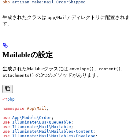
php
 artisan
 make:mail
 OrderShipped
生成されたクラスは
ディレクトリに配置されま
app/Mail/
す。
Mailableの設定
生成されたMailableクラスには
、
、
envelope()
content()
の3つのメソッドがあります。
attachments()
<?
php
namespace
 App\Mail
;
use
 App\Models\
Order
;
use
 Illuminate\Bus\
Queueable
;
use
 Illuminate\Mail\
Mailable
;
use
 Illuminate\Mail\Mailables\
Content
;
use
 Illuminate\Mail\Mailables\
Envelope
;