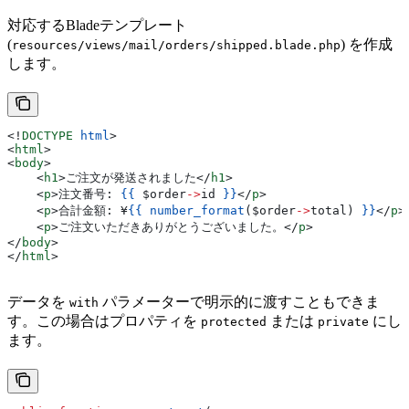
対応するBladeテンプレート
(
) を作成
resources/views/mail/orders/shipped.blade.php
します。
<!
DOCTYPE
 html
>
<
html
>
<
body
>
    <
h1
>
ご注文が発送されました
</
h1
>
    <
p
>
注文番号: 
{{
 $order
->
id
 }}
</
p
>
    <
p
>
合計金額: ¥
{{
 number_format
(
$order
->
total
) 
}}
</
p
>
    <
p
>
ご注文いただきありがとうございました。
</
p
>
</
body
>
</
html
>
データを
パラメーターで明示的に渡すこともできま
with
す。この場合はプロパティを
または
にし
protected
private
ます。