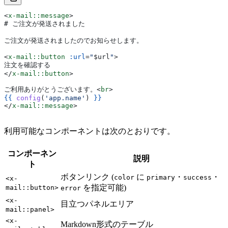
<
x-mail::message
>
# ご注文が発送されました
ご注文が発送されましたのでお知らせします。
<
x-mail::button
 :url
=
"
$url
"
>
注文を確認する
</
x-mail::button
>
ご利用ありがとうございます。
<
br
>
{{
 config
(
'app.name'
) 
}}
</
x-mail::message
>
利用可能なコンポーネントは次のとおりです。
コンポーネン
説明
ト
ボタンリンク (
に
・
・
color
primary
success
<x-
を指定可能)
mail::button>
error
<x-
目立つパネルエリア
mail::panel>
<x-
Markdown形式のテーブル