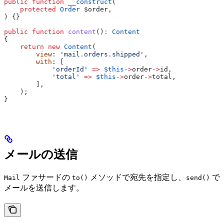
public
 function
 __construct
(
    protected
 Order
 $order
,
) {}
public
 function
 content
()
:
 Content
{
    return
 new
 Content
(
        view
: 
'mail.orders.shipped'
,
        with
: [
            'orderId'
 =>
 $this
->
order
->
id
,
            'total'
 =>
 $this
->
order
->
total
,
        ],
    );
}
メールの送信
ファサードの
メソッドで宛先を指定し、
で
Mail
to()
send()
メールを送信します。