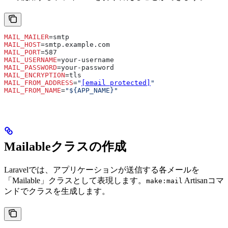
MAIL_MAILER
=smtp
MAIL_HOST
=smtp.example.com
MAIL_PORT
=587
MAIL_USERNAME
=your-username
MAIL_PASSWORD
=your-password
MAIL_ENCRYPTION
=tls
MAIL_FROM_ADDRESS
=
"
[email protected]
"
MAIL_FROM_NAME
=
"${APP_NAME}"
Mailableクラスの作成
Laravelでは、アプリケーションが送信する各メールを
「Mailable」クラスとして表現します。
Artisanコマ
make:mail
ンドでクラスを生成します。