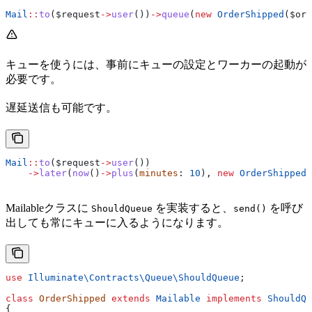
Mail
::
to
(
$request
->
user
())
->
queue
(
new
 OrderShipped
(
$ord
キューを使うには、事前にキューの設定とワーカーの起動が
必要です。
遅延送信も可能です。
Mail
::
to
(
$request
->
user
())
    ->
later
(
now
()
->
plus
(
minutes
: 
10
), 
new
 OrderShipped
(
Mailableクラスに
を実装すると、
を呼び
ShouldQueue
send()
出しても常にキューに入るようになります。
use
 Illuminate\Contracts\Queue\
ShouldQueue
;
class
 OrderShipped
 extends
 Mailable
 implements
 ShouldQu
{