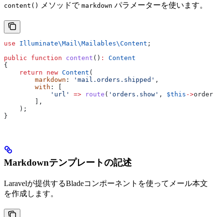
メソッドで
パラメーターを使います。
content()
markdown
use
 Illuminate\Mail\Mailables\
Content
;
public
 function
 content
()
:
 Content
{
    return
 new
 Content
(
        markdown
: 
'mail.orders.shipped'
,
        with
: [
            'url'
 =>
 route
(
'orders.show'
, 
$this
->
order
)
        ],
    );
}
Markdownテンプレートの記述
Laravelが提供するBladeコンポーネントを使ってメール本文
を作成します。