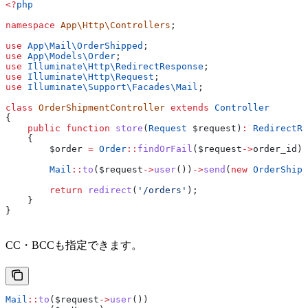
<?
php
namespace
 App\Http\Controllers
;
use
 App\Mail\
OrderShipped
;
use
 App\Models\
Order
;
use
 Illuminate\Http\
RedirectResponse
;
use
 Illuminate\Http\
Request
;
use
 Illuminate\Support\Facades\
Mail
;
class
 OrderShipmentController
 extends
 Controller
{
    public
 function
 store
(
Request
 $request
)
:
 RedirectRe
    {
        $order
 =
 Order
::
findOrFail
(
$request
->
order_id
);
        Mail
::
to
(
$request
->
user
())
->
send
(
new
 OrderShipp
        return
 redirect
(
'/orders'
);
    }
}
CC・BCCも指定できます。
Mail
::
to
(
$request
->
user
())