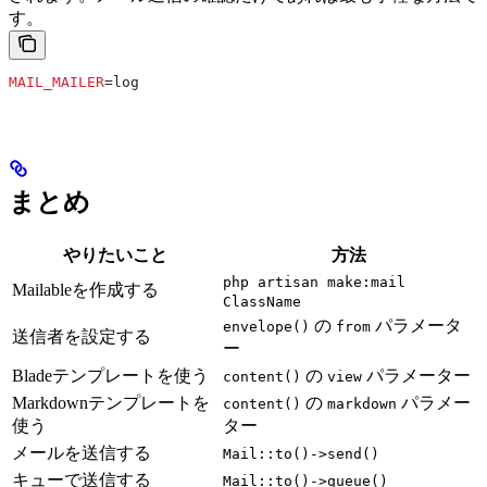
す。
MAIL_MAILER
=log
まとめ
やりたいこと
方法
php artisan make:mail
Mailableを作成する
ClassName
の
パラメータ
envelope()
from
送信者を設定する
ー
Bladeテンプレートを使う
の
パラメーター
content()
view
Markdownテンプレートを
の
パラメー
content()
markdown
使う
ター
メールを送信する
Mail::to()->send()
キューで送信する
Mail::to()->queue()