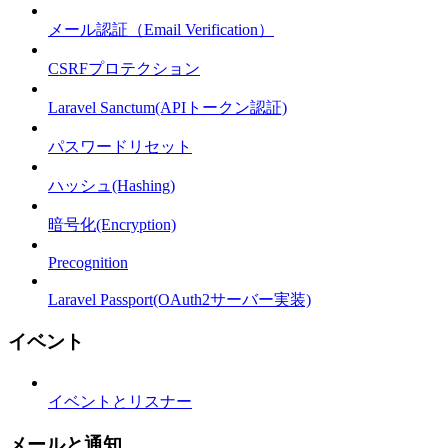
メール認証（Email Verification）
CSRFプロテクション
Laravel Sanctum(APIトークン認証)
パスワードリセット
ハッシュ(Hashing)
暗号化(Encryption)
Precognition
Laravel Passport(OAuth2サーバー実装)
イベント
イベントとリスナー
メールと通知