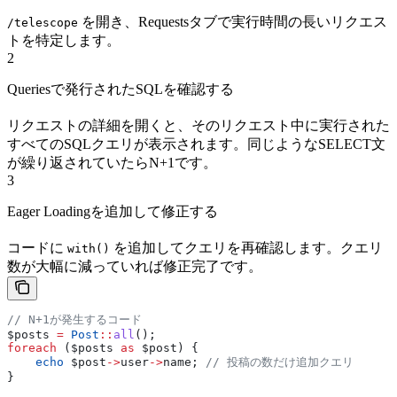
を開き、Requestsタブで実行時間の長いリクエス
/telescope
トを特定します。
2
Queriesで発行されたSQLを確認する
リクエストの詳細を開くと、そのリクエスト中に実行された
すべてのSQLクエリが表示されます。同じようなSELECT文
が繰り返されていたらN+1です。
3
Eager Loadingを追加して修正する
コードに
を追加してクエリを再確認します。クエリ
with()
数が大幅に減っていれば修正完了です。
// N+1が発生するコード
$posts
 =
 Post
::
all
();
foreach
 (
$posts
 as
 $post
) {
    echo
 $post
->
user
->
name
; 
// 投稿の数だけ追加クエリ
}