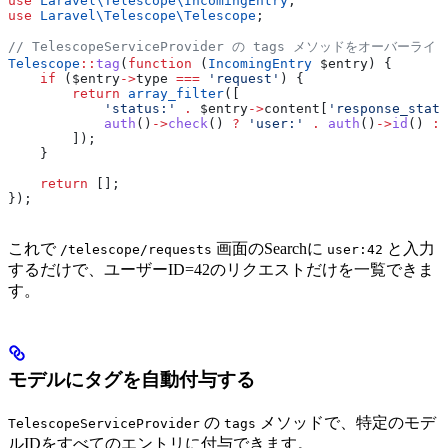
use
 Laravel\Telescope\
IncomingEntry
;
use
 Laravel\Telescope\
Telescope
;
// TelescopeServiceProvider の tags メソッドをオーバーライ
Telescope
::
tag
(
function
 (
IncomingEntry
 $entry
) {
    if
 (
$entry
->
type
 ===
 'request'
) {
        return
 array_filter
([
            'status:'
 .
 $entry
->
content
[
'response_statu
            auth
()
->
check
() 
?
 'user:'
 .
 auth
()
->
id
() 
:
 
        ]);
    }
    return
 [];
});
これで
画面のSearchに
と入力
/telescope/requests
user:42
するだけで、ユーザーID=42のリクエストだけを一覧できま
す。
モデルにタグを自動付与する
の
メソッドで、特定のモデ
TelescopeServiceProvider
tags
ルIDをすべてのエントリに付与できます。