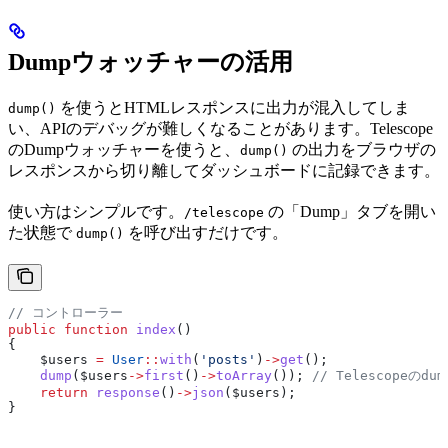
Dumpウォッチャーの活用
を使うとHTMLレスポンスに出力が混入してしま
dump()
い、APIのデバッグが難しくなることがあります。Telescope
のDumpウォッチャーを使うと、
の出力をブラウザの
dump()
レスポンスから切り離してダッシュボードに記録できます。
使い方はシンプルです。
の「Dump」タブを開い
/telescope
た状態で
を呼び出すだけです。
dump()
// コントローラー
public
 function
 index
()
{
    $users
 =
 User
::
with
(
'posts'
)
->
get
();
    dump
(
$users
->
first
()
->
toArray
()); 
// Telescopeの
    return
 response
()
->
json
(
$users
);
}