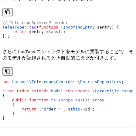
// TelescopeServiceProvider
Telescope
::
tag
(
function
 (
IncomingEntry
 $entry
) {
    return
 $entry
->
tags
();
});
さらに
コントラクトをモデルに実装することで、そ
HasTags
のモデルが記録されるとき自動的にタグが付きます。
use
 Laravel\Telescope\Contracts\
EntriesRepository
;
class
 Order
 extends
 Model
 implements
 \Laravel\Telescope
{
    public
 function
 telescopeTags
()
:
 array
    {
        return
 [
'order:'
 .
 $this
->
id
];
    }
}