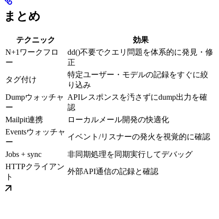
まとめ
テクニック
効果
N+1ワークフロ
dd()不要でクエリ問題を体系的に発見・修
ー
正
特定ユーザー・モデルの記録をすぐに絞
タグ付け
り込み
Dumpウォッチャ
APIレスポンスを汚さずにdump出力を確
ー
認
Mailpit連携
ローカルメール開発の快適化
Eventsウォッチャ
イベント/リスナーの発火を視覚的に確認
ー
Jobs + sync
非同期処理を同期実行してデバッグ
HTTPクライアン
外部API通信の記録と確認
ト