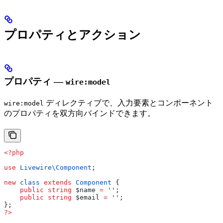
プロパティとアクション
プロパティ —
wire:model
ディレクティブで、入力要素とコンポーネント
wire:model
のプロパティを双方向バインドできます。
<?php
use
 Livewire\
Component
;
new
 class
 extends
 Component
 {
    public
 string
 $name
 =
 ''
;
    public
 string
 $email
 =
 ''
;
};
?>