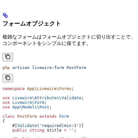
フォームオブジェクト
複雑なフォームはフォームオブジェクトに切り出すことで、
コンポーネントをシンプルに保てます。
php
 artisan
 livewire:form
 PostForm
namespace
 App\Livewire\Forms
;
use
 Livewire\Attributes\
Validate
;
use
 Livewire\
Form
;
use
 App\Models\
Post
;
class
 PostForm
 extends
 Form
{
    #[
Validate
(
'required|min:3'
)]
    public
 string
 $title
 =
 ''
;