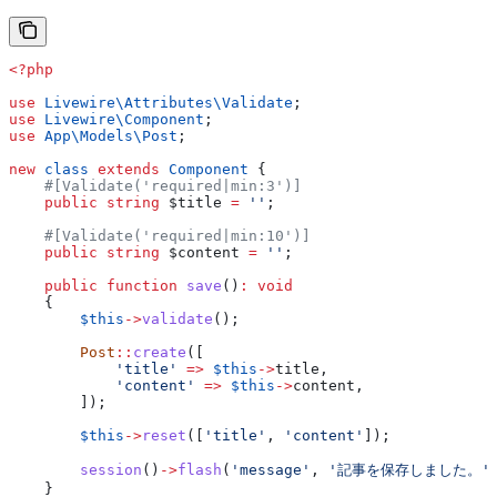
<?php
use
 Livewire\Attributes\
Validate
;
use
 Livewire\
Component
;
use
 App\Models\
Post
;
new
 class
 extends
 Component
 {
    #[Validate('required|min:3')]
    public
 string
 $title
 =
 ''
;
    #[Validate('required|min:10')]
    public
 string
 $content
 =
 ''
;
    public
 function
 save
()
:
 void
    {
        $this
->
validate
();
        Post
::
create
([
            'title'
 =>
 $this
->
title
,
            'content'
 =>
 $this
->
content
,
        ]);
        $this
->
reset
([
'title'
, 
'content'
]);
        session
()
->
flash
(
'message'
, 
'記事を保存しました。'
    }