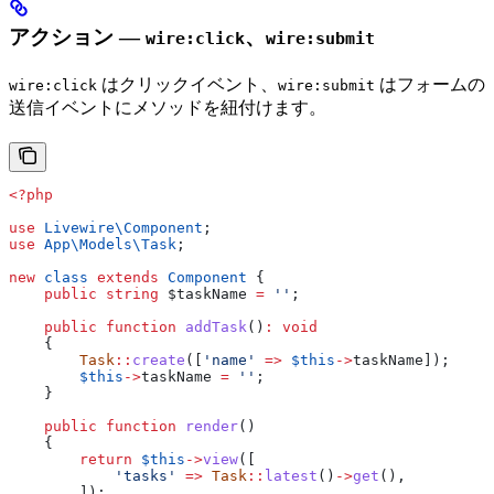
アクション —
、
wire:click
wire:submit
はクリックイベント、
はフォームの
wire:click
wire:submit
送信イベントにメソッドを紐付けます。
<?php
use
 Livewire\
Component
;
use
 App\Models\
Task
;
new
 class
 extends
 Component
 {
    public
 string
 $taskName
 =
 ''
;
    public
 function
 addTask
()
:
 void
    {
        Task
::
create
([
'name'
 =>
 $this
->
taskName
]);
        $this
->
taskName
 =
 ''
;
    }
    public
 function
 render
()
    {
        return
 $this
->
view
([
            'tasks'
 =>
 Task
::
latest
()
->
get
(),
        ]);