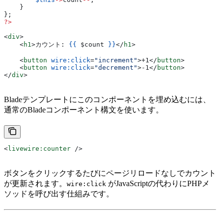
    }
};
?>
<
div
>
    <
h1
>
カウント: 
{{
 $count
 }}
</
h1
>
    <
button
 wire:click
=
"increment"
>
+1
</
button
>
    <
button
 wire:click
=
"decrement"
>
-1
</
button
>
</
div
>
Bladeテンプレートにこのコンポーネントを埋め込むには、
通常のBladeコンポーネント構文を使います。
<
livewire:counter
 />
ボタンをクリックするたびにページリロードなしでカウント
が更新されます。
がJavaScriptの代わりにPHPメ
wire:click
ソッドを呼び出す仕組みです。