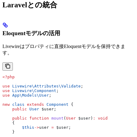
Laravelとの統合
Eloquentモデルの活用
Livewireはプロパティに直接Eloquentモデルを保持できま
す。
<?php
use
 Livewire\Attributes\
Validate
;
use
 Livewire\
Component
;
use
 App\Models\
User
;
new
 class
 extends
 Component
 {
    public
 User
 $user
;
    public
 function
 mount
(
User
 $user
)
:
 void
    {
        $this
->
user
 =
 $user
;
    }