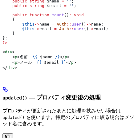
    public
 string
 $name
 =
 ''
;
    public
 string
 $email
 =
 ''
;
    public
 function
 mount
()
:
 void
    {
        $this
->
name
 =
 Auth
::
user
()
->
name
;
        $this
->
email
 =
 Auth
::
user
()
->
email
;
    }
};
?>
<
div
>
    <
p
>
名前: 
{{
 $name
 }}
</
p
>
    <
p
>
メール: 
{{
 $email
 }}
</
p
>
</
div
>
— プロパティ変更後の処理
updated()
プロパティが更新されたあとに処理を挟みたい場合は
を使います。特定のプロパティに絞る場合はメソ
updated()
ッド名に含めます。