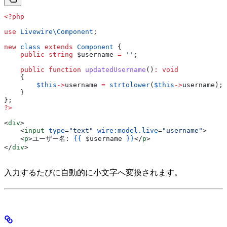
<?php
use
 Livewire\
Component
;
new
 class
 extends
 Component
 {
    public
 string
 $username
 =
 ''
;
    public
 function
 updatedUsername
()
:
 void
    {
        $this
->
username
 =
 strtolower
(
$this
->
username
);
    }
};
?>
<
div
>
    <
input
 type
=
"text"
 wire:model.live
=
"username"
>
    <
p
>
ユーザー名: 
{{
 $username
 }}
</
p
>
</
div
>
入力するたびに自動的に小文字へ変換されます。