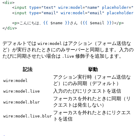
<
div
>
    <
input
 type
=
"text"
 wire:model
=
"name"
 placeholder
=
"
    <
input
 type
=
"email"
 wire:model
=
"email"
 placeholder
=
    <
p
>
こんにちは、
{{
 $name
 }}
さん (
{{
 $email
 }}
)
</
p
>
</
div
>
デフォルトでは
はアクション（フォーム送信な
wire:model
ど）が実行されたときにのみサーバーと同期します。入力の
たびに同期させたい場合は
修飾子を追加します。
.live
記法
挙動
アクション実行時（フォーム送信な
wire:model
ど）にのみ同期（デフォルト）
入力のたびにリクエストを送信
wire:model.live
フォーカスを外れたときに同期（リ
wire:model.blur
クエストは発生しない）
フォーカスを外れたときにリクエス
wire:model.live.blur
トを送信