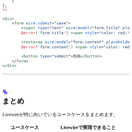
    }
};
?>
<
div
>
    <
form
 wire:submit
=
"save"
>
        <
input
 type
=
"text"
 wire:model
=
"form.title"
 plac
        @error
(
'form.title'
) 
<
span
 style
=
"color: red;"
>
        <
textarea
 wire:model
=
"form.content"
 placeholder
        @error
(
'form.content'
) 
<
span
 style
=
"color: red;
        <
button
 type
=
"submit"
>
投稿
</
button
>
    </
form
>
</
div
>
まとめ
Livewireが特に向いているユースケースをまとめます。
ユースケース
Livewireで実現できること