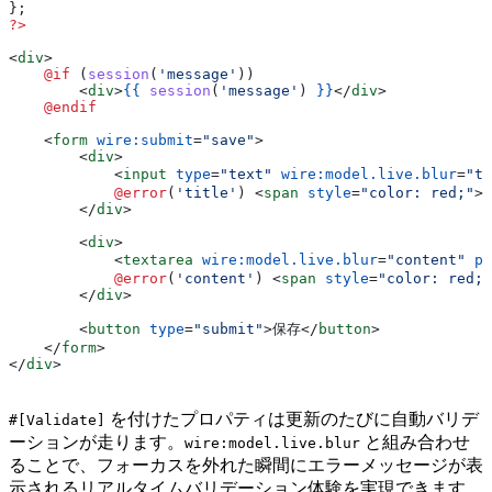
};
?>
<
div
>
    @if 
(
session
(
'message'
))
        <
div
>
{{
 session
(
'message'
) 
}}
</
div
>
    @endif
    <
form
 wire:submit
=
"save"
>
        <
div
>
            <
input
 type
=
"text"
 wire:model.live.blur
=
"ti
            @error
(
'title'
) 
<
span
 style
=
"color: red;"
>
{
        </
div
>
        <
div
>
            <
textarea
 wire:model.live.blur
=
"content"
 pl
            @error
(
'content'
) 
<
span
 style
=
"color: red;"
        </
div
>
        <
button
 type
=
"submit"
>
保存
</
button
>
    </
form
>
</
div
>
を付けたプロパティは更新のたびに自動バリデ
#[Validate]
ーションが走ります。
と組み合わせ
wire:model.live.blur
ることで、フォーカスを外れた瞬間にエラーメッセージが表
示されるリアルタイムバリデーション体験を実現できます。