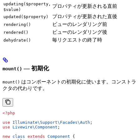
updating($property,
プロパティが更新される直前
$value)
プロパティが更新された直後
updated($property)
ビューのレンダリング前
rendering()
ビューのレンダリング後
rendered()
毎リクエストの終了時
dehydrate()
— 初期化
mount()
はコンポーネントの初期化に使います。コンストラ
mount()
クタの代わりです。
<?php
use
 Illuminate\Support\Facades\
Auth
;
use
 Livewire\
Component
;
new
 class
 extends
 Component
 {