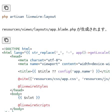
php
 artisan
 livewire:layout
が生成されます。
resources/views/layouts/app.blade.php
<!
DOCTYPE
 html
>
<
html
 lang
=
"
{{
 str_replace
('_', '-', 
app
()
->
getLocale
()
    <
head
>
        <
meta
 charset
=
"utf-8"
>
        <
meta
 name
=
"viewport"
 content
=
"width=device-wid
        <
title
>
{{
 $title
 ?? 
config
(
'app.name'
) 
}}
</
titl
        @vite
([
'resources/css/app.css'
, 
'resources/js/a
        @livewireStyles
    </
head
>
    <
body
>
        {{
 $slot
 }}
        @livewireScripts
    </
body
>