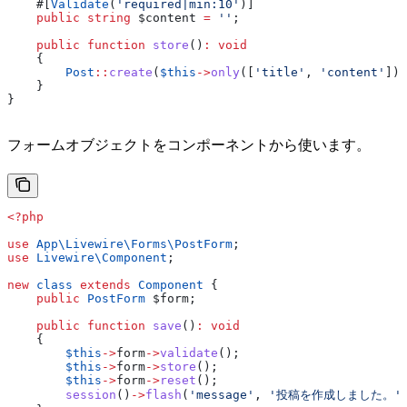
    #[
Validate
(
'required|min:10'
)]
    public
 string
 $content
 =
 ''
;
    public
 function
 store
()
:
 void
    {
        Post
::
create
(
$this
->
only
([
'title'
, 
'content'
]))
    }
}
フォームオブジェクトをコンポーネントから使います。
<?php
use
 App\Livewire\Forms\
PostForm
;
use
 Livewire\
Component
;
new
 class
 extends
 Component
 {
    public
 PostForm
 $form
;
    public
 function
 save
()
:
 void
    {
        $this
->
form
->
validate
();
        $this
->
form
->
store
();
        $this
->
form
->
reset
();
        session
()
->
flash
(
'message'
, 
'投稿を作成しました。'