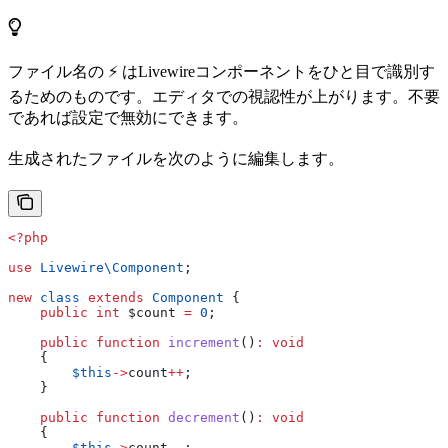
ファイル名の ⚡ はLivewireコンポーネントをひと目で識別す
るためのものです。エディタでの視認性が上がります。不要
であれば設定で無効にできます。
生成されたファイルを次のように編集します。
<?php
use
 Livewire\
Component
;
new
 class
 extends
 Component
 {
    public
 int
 $count
 =
 0
;
    public
 function
 increment
()
:
 void
    {
        $this
->
count
++
;
    }
    public
 function
 decrement
()
:
 void
    {
        $this
->
count
--
;