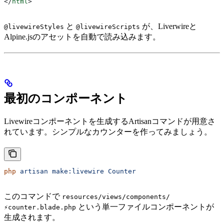
</
html
>
と
が、Liverwireと
@livewireStyles
@livewireScripts
Alpine.jsのアセットを自動で読み込みます。
最初のコンポーネント
Livewireコンポーネントを生成するArtisanコマンドが用意さ
れています。シンプルなカウンターを作ってみましょう。
php
 artisan
 make:livewire
 Counter
このコマンドで
resources/views/components/
という単一ファイルコンポーネントが
⚡counter.blade.php
生成されます。