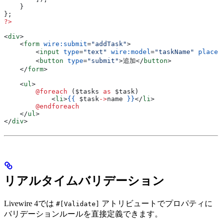
    }
};
?>
<
div
>
    <
form
 wire:submit
=
"addTask"
>
        <
input
 type
=
"text"
 wire:model
=
"taskName"
 placeh
        <
button
 type
=
"submit"
>
追加
</
button
>
    </
form
>
    <
ul
>
        @foreach 
(
$tasks
 as
 $task
)
            <
li
>
{{
 $task
->
name
 }}
</
li
>
        @endforeach
    </
ul
>
</
div
>
リアルタイムバリデーション
Livewire 4では
アトリビュートでプロパティに
#[Validate]
バリデーションルールを直接定義できます。