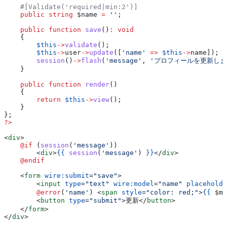
    #[Validate('required|min:2')]
    public
 string
 $name
 =
 ''
;
    public
 function
 save
()
:
 void
    {
        $this
->
validate
();
        $this
->
user
->
update
([
'name'
 =>
 $this
->
name
]);
        session
()
->
flash
(
'message'
, 
'プロフィールを更新しま
    }
    public
 function
 render
()
    {
        return
 $this
->
view
();
    }
};
?>
<
div
>
    @if 
(
session
(
'message'
))
        <
div
>
{{
 session
(
'message'
) 
}}
</
div
>
    @endif
    <
form
 wire:submit
=
"save"
>
        <
input
 type
=
"text"
 wire:model
=
"name"
 placeholde
        @error
(
'name'
) 
<
span
 style
=
"color: red;"
>
{{
 $me
        <
button
 type
=
"submit"
>
更新
</
button
>
    </
form
>
</
div
>