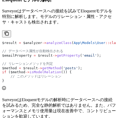
Surveyorはデータベースへの接続を試みてEloquentモデルを
特別に解析します。モデルのリレーション・属性・アクセ
サ・キャストも検出されます。
$result
 =
 $analyzer
->
analyzeClass
(
App\Models\
User
::
clas
// データベース属性が自動検出される
$emailProperty
 =
 $result
->
getProperty
(
'email'
);
// リレーションメソッドを判定
$method
 =
 $result
->
getMethod
(
'posts'
);
if
 (
$method
->
isModelRelation
()) {
    // このメソッドはリレーション
}
SurveyorはEloquentモデルの解析時にデータベースへの接続
を試みるため、完全な静的解析ではありません。また、パフ
ォーマンスとメモリ使用量は現在改善中で、コントリビュー
ションを歓迎しています。