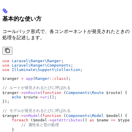
基本的な使い方
コールバック形式で、各コンポーネントが発見されたときの
処理を記述します。
use
 Laravel\Ranger\
Ranger
;
use
 Laravel\Ranger\
Components
;
use
 Illuminate\Support\
Collection
;
$ranger
 =
 app
(
Ranger
::
class
);
// ルートが発見されるたびに呼ばれる
$ranger
->
onRoute
(
function
 (
Components\
Route
 $route
) {
    echo
 $route
->
uri
();
});
// モデルが発見されるたびに呼ばれる
$ranger
->
onModel
(
function
 (
Components\
Model
 $model
) {
    foreach
 (
$model
->
getAttributes
() 
as
 $name
 =>
 $type
)
        // 属性名と型の処理
    }