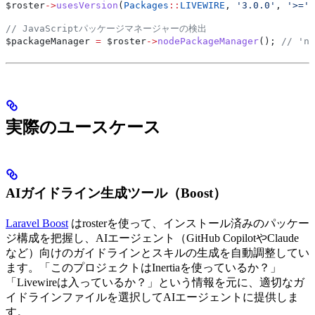
$roster
->
usesVersion
(
Packages
::
LIVEWIRE
, 
'3.0.0'
, 
'>='
)
// JavaScriptパッケージマネージャーの検出
$packageManager
 =
 $roster
->
nodePackageManager
(); 
// 'n
実際のユースケース
AIガイドライン生成ツール（Boost）
Laravel Boost
はrosterを使って、インストール済みのパッケー
ジ構成を把握し、AIエージェント（GitHub CopilotやClaude
など）向けのガイドラインとスキルの生成を自動調整してい
ます。「このプロジェクトはInertiaを使っているか？」
「Livewireは入っているか？」という情報を元に、適切なガ
イドラインファイルを選択してAIエージェントに提供しま
す。