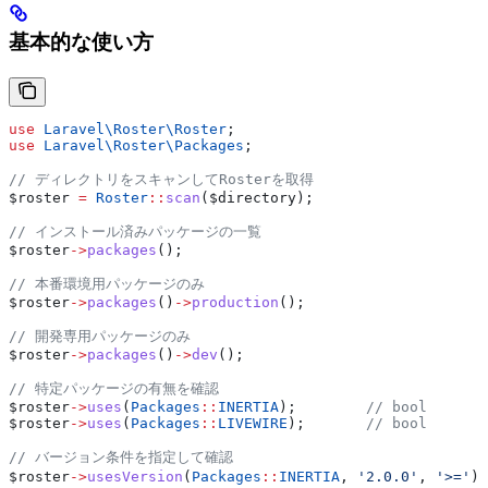
基本的な使い方
use
 Laravel\Roster\
Roster
;
use
 Laravel\Roster\
Packages
;
// ディレクトリをスキャンしてRosterを取得
$roster
 =
 Roster
::
scan
(
$directory
);
// インストール済みパッケージの一覧
$roster
->
packages
();
// 本番環境用パッケージのみ
$roster
->
packages
()
->
production
();
// 開発専用パッケージのみ
$roster
->
packages
()
->
dev
();
// 特定パッケージの有無を確認
$roster
->
uses
(
Packages
::
INERTIA
);        
// bool
$roster
->
uses
(
Packages
::
LIVEWIRE
);       
// bool
// バージョン条件を指定して確認
$roster
->
usesVersion
(
Packages
::
INERTIA
, 
'2.0.0'
, 
'>='
);