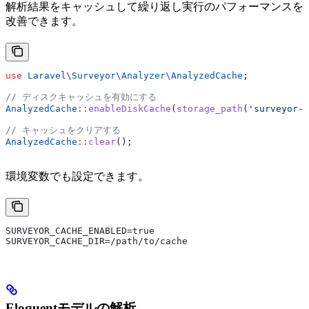
解析結果をキャッシュして繰り返し実行のパフォーマンスを
改善できます。
use
 Laravel\Surveyor\Analyzer\
AnalyzedCache
;
// ディスクキャッシュを有効にする
AnalyzedCache
::
enableDiskCache
(
storage_path
(
'surveyor-c
// キャッシュをクリアする
AnalyzedCache
::
clear
();
環境変数でも設定できます。
SURVEYOR_CACHE_ENABLED=true
SURVEYOR_CACHE_DIR=/path/to/cache
Eloquentモデルの解析