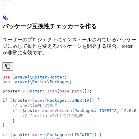
パッケージ互換性チェッカーを作る
ユーザーのプロジェクトにインストールされているパッケー
ジに応じて動作を変えるパッケージを開発する場合、roster
が非常に有効です。
use
 Laravel\Roster\
Roster
;
use
 Laravel\Roster\
Packages
;
$roster
 =
 Roster
::
scan
(
base_path
());
if
 (
$roster
->
uses
(
Packages
::
INERTIA
)) {
    // Inertia向けの処理
    if
 (
$roster
->
usesVersion
(
Packages
::
INERTIA
, 
'2.0.0'
        // Inertia v2以上向けの処理
    }
}
if
 (
$roster
->
uses
(
Packages
::
LIVEWIRE
)) {