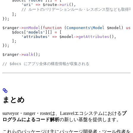
    $docs
[
'routes'
][] 
=
 [
        'uri'
 =>
 $route
->
uri
(),
        // ルートのバリデーションルール・レスポンス型なども取得
    ];
});
$ranger
->
onModel
(
function
 (
Components\
Model
 $model
) 
use
    $docs
[
'models'
][] 
=
 [
        'attributes'
 =>
 $model
->
getAttributes
(),
    ];
});
$ranger
->
walk
();
// $docs にアプリ全体の構造情報が収集される
まとめ
surveyor・ranger・rosterは、Laravelエコシステムにおける
プ
ログラムによるコード解析
の新しい基盤を提供します。
これらのパッケージは主にパッケージ開発者・ツール作者を