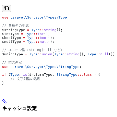
use
 Laravel\Surveyor\Types\
Type
;
// 各種型の生成
$stringType
 =
 Type
::
string
();
$intType
 =
 Type
::
int
();
$boolType
 =
 Type
::
bool
();
$nullType
 =
 Type
::
null
();
// ユニオン型（string|null など）
$unionType
 =
 Type
::
union
(
Type
::
string
(), 
Type
::
null
());
// 型の判定
use
 Laravel\Surveyor\Types\
StringType
;
if
 (
Type
::
is
(
$returnType
, 
StringType
::
class
)) {
    // 文字列型の処理
}
キャッシュ設定