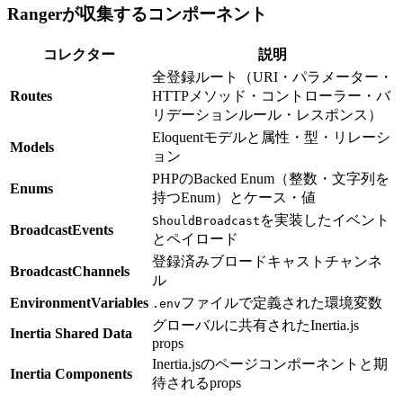
Rangerが収集するコンポーネント
コレクター
説明
全登録ルート（URI・パラメーター・
Routes
HTTPメソッド・コントローラー・バ
リデーションルール・レスポンス）
Eloquentモデルと属性・型・リレーシ
Models
ョン
PHPのBacked Enum（整数・文字列を
Enums
持つEnum）とケース・値
を実装したイベント
ShouldBroadcast
BroadcastEvents
とペイロード
登録済みブロードキャストチャンネ
BroadcastChannels
ル
EnvironmentVariables
ファイルで定義された環境変数
.env
グローバルに共有されたInertia.js
Inertia Shared Data
props
Inertia.jsのページコンポーネントと期
Inertia Components
待されるprops