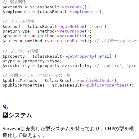
// 継承関係
$extends
 =
 $classResult
->
extends
();
$implements
 =
 $classResult
->
implements
();
// メソッド情報
$method
 =
 $classResult
->
getMethod
(
'store'
);
$returnType
 =
 $method
->
returnType
();
$parameters
 =
 $method
->
parameters
();
$rules
 =
 $method
->
validationRules
(); 
// バリデーションル
// プロパティ情報
$property
 =
 $classResult
->
getProperty
(
'email'
);
$type
 =
 $property
->
type
;
$visibility
 =
 $property
->
visibility
; 
// 'public', 'prot
// 公開メソッド・プロパティの一覧
$publicMethods
 =
 $classResult
->
publicMethods
();
$publicProperties
 =
 $classResult
->
publicProperties
();
型システム
Surveyorは充実した型システムを持っており、PHPの型を構
造化して扱えます。