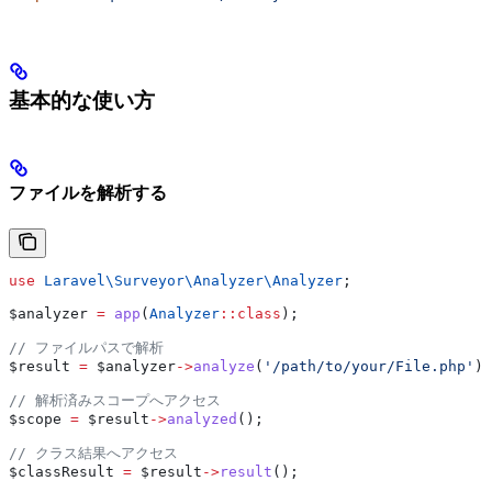
基本的な使い方
ファイルを解析する
use
 Laravel\Surveyor\Analyzer\
Analyzer
;
$analyzer
 =
 app
(
Analyzer
::
class
);
// ファイルパスで解析
$result
 =
 $analyzer
->
analyze
(
'/path/to/your/File.php'
);
// 解析済みスコープへアクセス
$scope
 =
 $result
->
analyzed
();
// クラス結果へアクセス
$classResult
 =
 $result
->
result
();