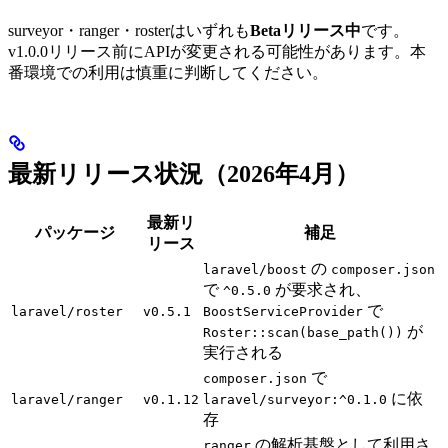
surveyor・ranger・rosterはいずれも
Betaリリース中
です。
v1.0.0リリース前にAPIが変更される可能性があります。本
番環境での利用は慎重に判断してください。
最新リリース状況（2026年4月）
最新リ
パッケージ
補足
リース
の
laravel/boost
composer.json
で
が要求され、
^0.5.0
で
laravel/roster
v0.5.1
BoostServiceProvider
が
Roster::scan(base_path())
実行される
で
composer.json
に依
laravel/ranger
v0.1.12
laravel/surveyor:^0.1.0
存
の解析基盤として利用さ
ranger