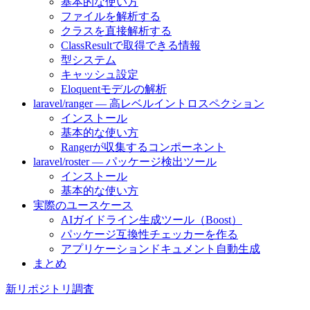
基本的な使い方
ファイルを解析する
クラスを直接解析する
ClassResultで取得できる情報
型システム
キャッシュ設定
Eloquentモデルの解析
laravel/ranger — 高レベルイントロスペクション
インストール
基本的な使い方
Rangerが収集するコンポーネント
laravel/roster — パッケージ検出ツール
インストール
基本的な使い方
実際のユースケース
AIガイドライン生成ツール（Boost）
パッケージ互換性チェッカーを作る
アプリケーションドキュメント自動生成
まとめ
新リポジトリ調査