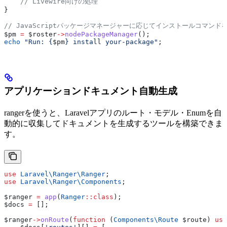
    // Livewire向けの処理
}
// JavaScriptパッケージマネージャーに応じてインストールコマンド
$pm
 =
 $roster
->
nodePackageManager
();
echo
 "Run: {
$pm
} install your-package"
;
アプリケーションドキュメント自動生成
rangerを使うと、Laravelアプリのルート・モデル・Enumを自
動的に収集してドキュメントを生成するツールを構築できま
す。
use
 Laravel\Ranger\
Ranger
;
use
 Laravel\Ranger\
Components
;
$ranger
 =
 app
(
Ranger
::
class
);
$docs
 =
 [];
$ranger
->
onRoute
(
function
 (
Components\
Route
 $route
) 
use