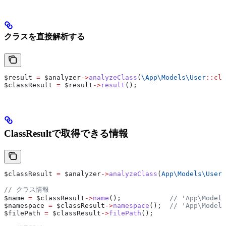
クラスを直接解析する
$result
 =
 $analyzer
->
analyzeClass
(
\App\Models\
User
::
cla
$classResult
 =
 $result
->
result
();
ClassResultで取得できる情報
$classResult
 =
 $analyzer
->
analyzeClass
(
App\Models\
User
:
// クラス情報
$name
 =
 $classResult
->
name
();            
// 'App\Models
$namespace
 =
 $classResult
->
namespace
();  
// 'App\Models
$filePath
 =
 $classResult
->
filePath
();