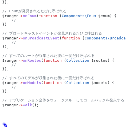
});
// Enumが発見されるたびに呼ばれる
$ranger
->
onEnum
(
function
 (
Components\
Enum
 $enum
) {
    //
});
// ブロードキャストイベントが発見されるたびに呼ばれる
$ranger
->
onBroadcastEvent
(
function
 (
Components\
Broadcas
    //
});
// すべてのルートが収集された後に一度だけ呼ばれる
$ranger
->
onRoutes
(
function
 (
Collection
 $routes
) {
    //
});
// すべてのモデルが収集された後に一度だけ呼ばれる
$ranger
->
onModels
(
function
 (
Collection
 $models
) {
    //
});
// アプリケーション全体をウォークスルーしてコールバックを発火する
$ranger
->
walk
();