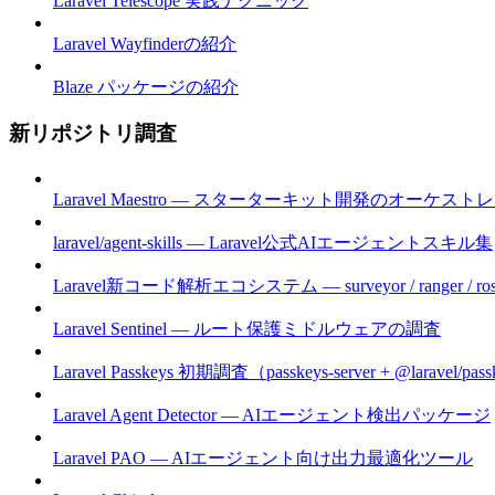
Laravel Telescope 実践テクニック
Laravel Wayfinderの紹介
Blaze パッケージの紹介
新リポジトリ調査
Laravel Maestro — スターターキット開発のオーケスト
laravel/agent-skills — Laravel公式AIエージェントスキル集
Laravel新コード解析エコシステム — surveyor / ranger / ros
Laravel Sentinel — ルート保護ミドルウェアの調査
Laravel Passkeys 初期調査（passkeys-server + @laravel/pas
Laravel Agent Detector — AIエージェント検出パッケージ
Laravel PAO — AIエージェント向け出力最適化ツール