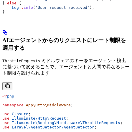
} 
else
 {
    Log
::
info
(
'User request received'
);
}
AIエージェントからのリクエストにレート制限を
適用する
ミドルウェアのキーをエージェント検出
ThrottleRequests
に基づいて変えることで、エージェントと人間で異なるレー
ト制限を設けられます。
<?
php
namespace
 App\Http\Middleware
;
use
 Closure
;
use
 Illuminate\Http\
Request
;
use
 Illuminate\Routing\Middleware\
ThrottleRequests
;
use
 Laravel\AgentDetector\
AgentDetector
;