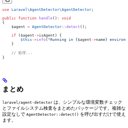
use
 Laravel\AgentDetector\
AgentDetector
;
public
 function
 handle
()
:
 void
{
    $agent
 =
 AgentDetector
::
detect
();
    if
 (
$agent
->
isAgent
) {
        $this
->
info
(
"Running in {
$agent
->
name
} environm
    }
    // 処理...
}
まとめ
は、シンプルな環境変数チェック
laravel/agent-detector
とファイルシステム検査をまとめたパッケージです。複雑な
設定なしで
を呼び出すだけで使え
AgentDetector::detect()
ます。