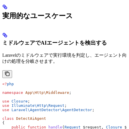
実用的なユースケース
ミドルウェアでAIエージェントを検出する
Laravelのミドルウェアで実行環境を判定し、エージェント向
けの処理を分岐させます。
<?
php
namespace
 App\Http\Middleware
;
use
 Closure
;
use
 Illuminate\Http\
Request
;
use
 Laravel\AgentDetector\
AgentDetector
;
class
 DetectAiAgent
{
    public
 function
 handle
(
Request
 $request
, 
Closure
 $n