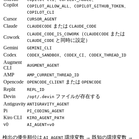
Copilot
、
、
COPILOT_ALLOW_ALL
COPILOT_GITHUB_TOKEN
COPILOT_CLI
Cursor
CURSOR_AGENT
Claude
または
CLAUDECODE
CLAUDE_CODE
（
または
CLAUDE_CODE_IS_COWORK
CLAUDECODE
Cowork
と同時に設定）
CLAUDE_CODE
Gemini
GEMINI_CLI
Codex
、
、
CODEX_SANDBOX
CODEX_CI
CODEX_THREAD_ID
Augment
AUGMENT_AGENT
CLI
AMP
AMP_CURRENT_THREAD_ID
Opencode
または
OPENCODE_CLIENT
OPENCODE
Replit
REPL_ID
Devin
ファイルが存在する
/opt/.devin
Antigravity
ANTIGRAVITY_AGENT
Pi
PI_CODING_AGENT
Kiro CLI
KIRO_AGENT_PATH
v0
AI_AGENT=v0
検出の優先順位は
環境変数 → 既知の環境変数 →
AI_AGENT