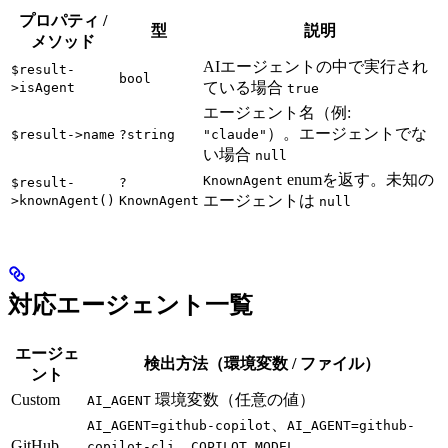
プロパティ /
型
説明
メソッド
AIエージェントの中で実行され
$result-
bool
ている場合
>isAgent
true
エージェント名（例:
）。エージェントでな
$result->name
?string
"claude"
い場合
null
enumを返す。未知の
KnownAgent
$result-
?
エージェントは
>knownAgent()
KnownAgent
null
対応エージェント一覧
エージェ
検出方法（環境変数 / ファイル）
ント
Custom
環境変数（任意の値）
AI_AGENT
、
AI_AGENT=github-copilot
AI_AGENT=github-
GitHub
、
、
copilot-cli
COPILOT_MODEL