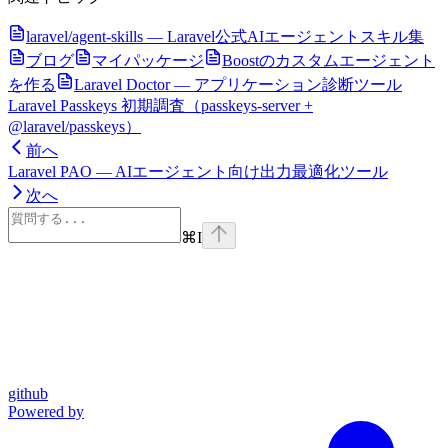
laravel/agent-skills — Laravel公式AIエージェントスキル集
ブログ
マイパッケージ
Boostのカスタムエージェント
を作る
Laravel Doctor — アプリケーション診断ツール
Laravel Passkeys 初期調査（passkeys-server +
@laravel/passkeys）
前へ
Laravel PAO — AIエージェント向け出力最適化ツール
次へ
⌘
I
github
Powered by