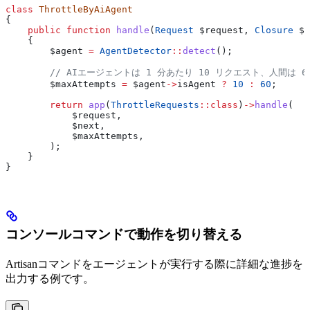
class
 ThrottleByAiAgent
{
    public
 function
 handle
(
Request
 $request
, 
Closure
 $n
    {
        $agent
 =
 AgentDetector
::
detect
();
        // AIエージェントは 1 分あたり 10 リクエスト、人間は 
        $maxAttempts
 =
 $agent
->
isAgent
 ?
 10
 :
 60
;
        return
 app
(
ThrottleRequests
::
class
)
->
handle
(
            $request
,
            $next
,
            $maxAttempts
,
        );
    }
}
コンソールコマンドで動作を切り替える
Artisanコマンドをエージェントが実行する際に詳細な進捗を
出力する例です。