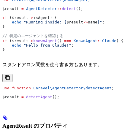
$result
 =
 AgentDetector
::
detect
();
if
 (
$result
->
isAgent
) {
    echo
 "Running inside: {
$result
->
name
}"
;
}
// 特定のエージェントを確認する
if
 (
$result
->
knownAgent
() 
===
 KnownAgent
::
Claude
) {
    echo
 "Hello from Claude!"
;
}
スタンドアロン関数を使う書き方もあります。
use
 function
 Laravel\AgentDetector\
detectAgent
;
$result
 =
 detectAgent
();
AgentResult のプロパティ