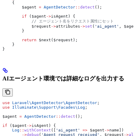
    {
        $agent
 =
 AgentDetector
::
detect
();
        if
 (
$agent
->
isAgent
) {
            // エージェント名をリクエスト属性にセット
            $request
->
attributes
->
set
(
'ai_agent'
, 
$agen
        }
        return
 $next
(
$request
);
    }
}
AIエージェント環境では詳細なログを出力する
use
 Laravel\AgentDetector\
AgentDetector
;
use
 Illuminate\Support\Facades\
Log
;
$agent
 =
 AgentDetector
::
detect
();
if
 (
$agent
->
isAgent
) {
    Log
::
withContext
([
'ai_agent'
 =>
 $agent
->
name
])
        ->
debug
(
'Agent request received'
, 
$request
->
all