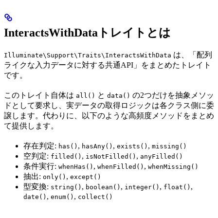
InteractsWithDataトレイトとは
は、「配列
Illuminate\Support\Traits\InteractsWithData
ライクな入力データに対する共通API」をまとめたトレイト
です。
このトレイト自体は
と
の2つだけを抽象メソッ
all()
data()
ドとして要求し、実データの取得ロジックは各クラス側に委
譲します。代わりに、以下のような高頻度メソッドをまとめ
て提供します。
存在判定:
,
,
,
has()
hasAny()
exists()
missing()
空判定:
,
,
filled()
isNotFilled()
anyFilled()
条件実行:
,
,
whenHas()
whenFilled()
whenMissing()
抽出:
,
only()
except()
型変換:
,
,
,
,
string()
boolean()
integer()
float()
,
,
date()
enum()
collect()