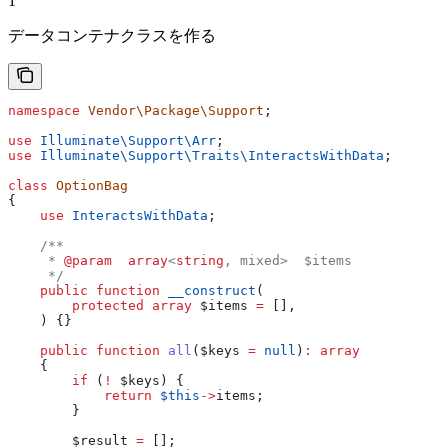
1
データコンテナクラスを作る
namespace
 Vendor\Package\Support
;
use
 Illuminate\Support\
Arr
;
use
 Illuminate\Support\Traits\
InteractsWithData
;
class
 OptionBag
{
    use
 InteractsWithData
;
    /**
     * 
@param
  array
<
string
, mixed>  $items
     */
    public
 function
 __construct
(
        protected
 array
 $items
 =
 [],
    ) {}
    public
 function
 all
(
$keys
 =
 null
)
:
 array
    {
        if
 (
!
 $keys
) {
            return
 $this
->
items
;
        }
        $result
 =
 [];