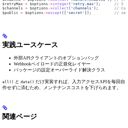
$retryMax
 =
 $options
->
integer
(
'retry.max'
);      
// 5
$channels
 =
 $options
->
collect
(
'channels'
);       
// Col
$public
 =
 $options
->
except
([
'secret'
]);          
// se
実践ユースケース
外部APIクライアントのオプションバッグ
Webhookペイロードの正規化レイヤー
パッケージの設定オーバーライド解決クラス
と
だけ実装すれば、入力アクセスAPIを毎回自
all()
data()
作せずに済むため、メンテナンスコストを下げられます。
関連ページ