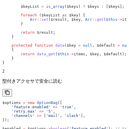
        $keyList
 =
 is_array
(
$keys
) 
?
 $keys
 :
 [
$keys
];
        foreach
 (
$keyList
 as
 $key
) {
            Arr
::
set
(
$result
, 
$key
, 
Arr
::
get
(
$this
->
ite
        }
        return
 $result
;
    }
    protected
 function
 data
(
$key
 =
 null
, 
$default
 =
 nul
    {
        return
 data_get
(
$this
->
items
, 
$key
, 
$default
);
    }
}
2
型付きアクセサで安全に読む
$options
 =
 new
 OptionBag
([
    'feature.enabled'
 =>
 'true'
,
    'retry.max'
 =>
 '5'
,
    'channels'
 =>
 [
'mail'
, 
'slack'
],
]);
$enabled
 =
 $options
->
boolean
(
'feature.enabled'
); 
// tru