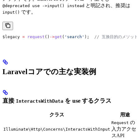
と明記され、推奨は
@deprecated use ->input() instead
です。
input()
$legacy
 =
 request
()
->
get
(
'search'
);  
// 互換目的のメソッド（
Laravelコアでの主な実装例
直接
を use するクラス
InteractsWithData
クラス
用途
の
Request
入力アクセ
Illuminate\Http\Concerns\InteractsWithInput
スAPI