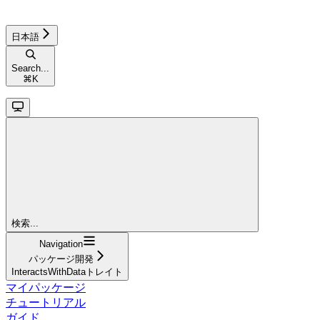
日本語
Search...
⌘
K
検索...
Navigation
パッケージ開発
InteractsWithDataトレイト
マイパッケージ
チュートリアル
ガイド