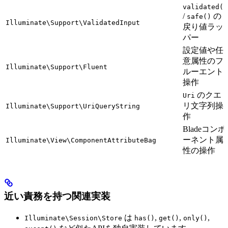
validated()
/
の
safe()
Illuminate\Support\ValidatedInput
戻り値ラッ
パー
設定値や任
意属性のフ
Illuminate\Support\Fluent
ルーエント
操作
のクエ
Uri
リ文字列操
Illuminate\Support\UriQueryString
作
Bladeコンポ
ーネント属
Illuminate\View\ComponentAttributeBag
性の操作
近い責務を持つ関連実装
は
,
,
,
Illuminate\Session\Store
has()
get()
only()