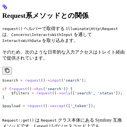
Request系メソッドとの関係
ヘルパーで取得する
request()
Illuminate\Http\Request
は、
を通して
Concerns\InteractsWithInput
を取り込みます。
InteractsWithData
そのため、次のような日常的な入力アクセスはトレイト経由
で提供されています。
$search
 =
 request
()
->
input
(
'search'
);
if
 (
request
()
->
has
(
'search'
)) {
    $filters
 =
 request
()
->
only
([
'search'
, 
'status'
]);
}
$payload
 =
 request
()
->
except
([
'_token'
]);
は
クラス本体にある Symfony 互換
Request::get()
Request
メソッドです。Laravel 13 のソースコード上でも