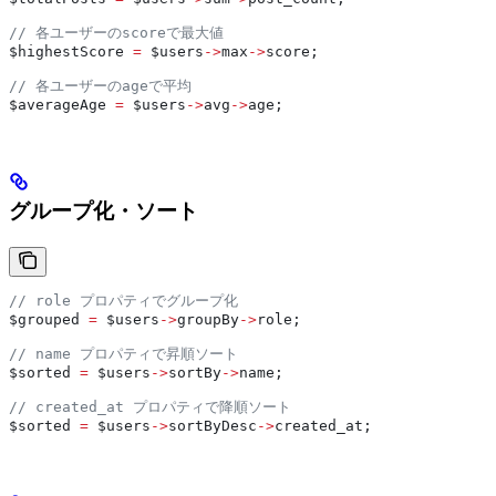
// 各ユーザーのscoreで最大値
$highestScore
 =
 $users
->
max
->
score
;
// 各ユーザーのageで平均
$averageAge
 =
 $users
->
avg
->
age
;
グループ化・ソート
// role プロパティでグループ化
$grouped
 =
 $users
->
groupBy
->
role
;
// name プロパティで昇順ソート
$sorted
 =
 $users
->
sortBy
->
name
;
// created_at プロパティで降順ソート
$sorted
 =
 $users
->
sortByDesc
->
created_at
;