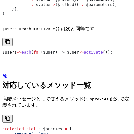
            ?
 $value
::
{
$method
}(
...
$parameters
)
            :
 $value
->
{
$method
}(
...
$parameters
);
    });
}
は次と同等です。
$users->each->activate()
$users
->
each
(
fn
 (
$user
) => 
$user
->
activate
());
対応しているメソッド一覧
高階メッセージとして使えるメソッドは
配列で定
$proxies
義されています。
protected
 static
 $proxies
 =
 [
    'average'
, 
'avg'
,