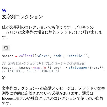
文字列コレクション
値が文字列のコレクションでも使えます。プロキシの
は文字列の場合に静的メソッドとして呼び出しま
__call()
す。
$names
 =
 collect
([
'alice'
, 
'bob'
, 
'charlie'
]);
// 文字列コレクションに対してはクロージャの方が明示的
$upper
 =
 $names
->
map
(
fn
 (
$name
) => 
strtoupper
(
$name
));
// ['ALICE', 'BOB', 'CHARLIE']
文字列コレクションへの高階メッセージは、メソッドが文字
列型に静的に定義されている必要があります。通常は
Eloquentモデルや独自クラスのコレクションで使うのが自然
です。