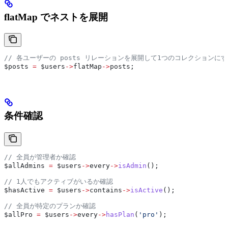
flatMap でネストを展開
// 各ユーザーの posts リレーションを展開して1つのコレクションに
$posts
 =
 $users
->
flatMap
->
posts
;
条件確認
// 全員が管理者か確認
$allAdmins
 =
 $users
->
every
->
isAdmin
();
// 1人でもアクティブがいるか確認
$hasActive
 =
 $users
->
contains
->
isActive
();
// 全員が特定のプランか確認
$allPro
 =
 $users
->
every
->
hasPlan
(
'pro'
);