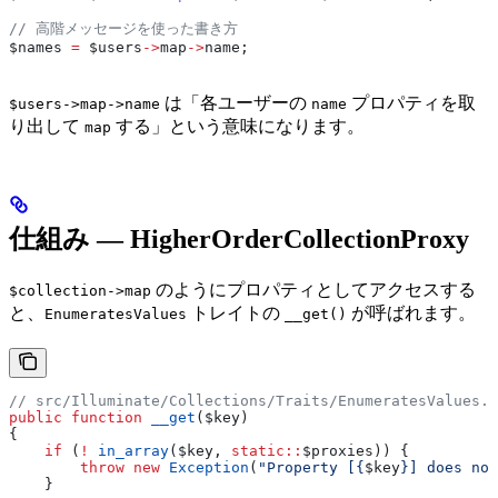
// 高階メッセージを使った書き方
$names
 =
 $users
->
map
->
name
;
は「各ユーザーの
プロパティを取
$users->map->name
name
り出して
する」という意味になります。
map
仕組み — HigherOrderCollectionProxy
のようにプロパティとしてアクセスする
$collection->map
と、
トレイトの
が呼ばれます。
EnumeratesValues
__get()
// src/Illuminate/Collections/Traits/EnumeratesValues.p
public
 function
 __get
(
$key
)
{
    if
 (
!
 in_array
(
$key
, 
static
::
$proxies
)) {
        throw
 new
 Exception
(
"Property [{
$key
}] does not
    }