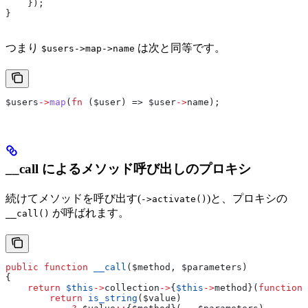
    });
}
つまり
は次と同等です。
$users->map->name
$users
->
map
(
fn
 (
$user
) => 
$user
->
name
);
__call によるメソッド呼び出しのプロキシ
続けてメソッドを呼び出す(
)と、プロキシの
->activate()
が呼ばれます。
__call()
public
 function
 __call
(
$method
, 
$parameters
)
{
    return
 $this
->
collection
->
{
$this
->
method
}(
function
 
        return
 is_string
(
$value
)