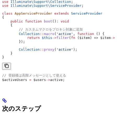
use
 Illuminate\Support\
Collection
;
use
 Illuminate\Support\
ServiceProvider
;
class
 AppServiceProvider
 extends
 ServiceProvider
{
    public
 function
 boot
()
:
 void
    {
        // カスタムマクロをプロキシ対象に追加
        Collection
::
macro
(
'active'
, 
function
 () {
            return
 $this
->
filter
(
fn
 (
$item
) => 
$item
->
i
        });
        Collection
::
proxy
(
'active'
);
    }
}
// 登録後は高階メッセージとして使える
$activeUsers
 =
 $users
->
active
;
次のステップ