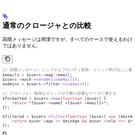
通常のクロージャとの比較
高階メッセージは簡潔ですが、すべてのケースで使えるわけ
ではありません。
// 高階メッセージ: シンプルなプロパティ取得・メソッド呼び出しに適
$emails
 =
 $users
->
map
->
email
;
$users
->
each
->
sendWelcomeMail
();
$admins
 =
 $users
->
filter
->
isAdmin
();
// クロージャ: 複雑なロジックや引数が必要なケースに適する
$formatted
 =
 $users
->
map
(
function
 (
$user
) {
    return
 "{
$user
->
name
} <{
$user
->
email
}>"
;
});
$filtered
 =
 $users
->
filter
(
function
 (
$user
) 
use
 (
$minAg
    return
 $user
->
age
 >=
 $minAge
 &&
 $user
->
role
 ===
 $ro
});