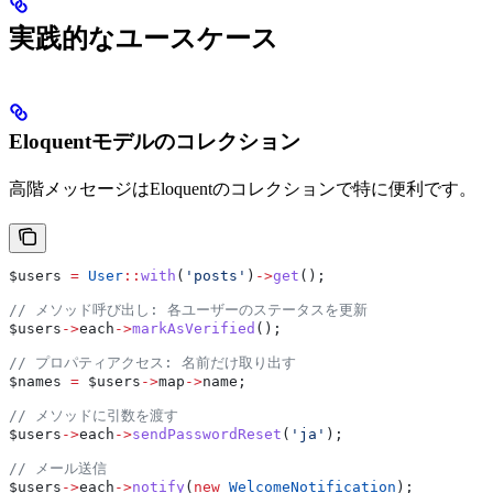
実践的なユースケース
Eloquentモデルのコレクション
高階メッセージはEloquentのコレクションで特に便利です。
$users
 =
 User
::
with
(
'posts'
)
->
get
();
// メソッド呼び出し: 各ユーザーのステータスを更新
$users
->
each
->
markAsVerified
();
// プロパティアクセス: 名前だけ取り出す
$names
 =
 $users
->
map
->
name
;
// メソッドに引数を渡す
$users
->
each
->
sendPasswordReset
(
'ja'
);
// メール送信
$users
->
each
->
notify
(
new
 WelcomeNotification
);