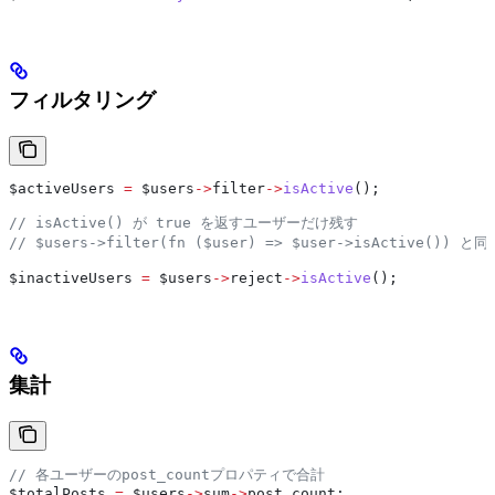
フィルタリング
$activeUsers
 =
 $users
->
filter
->
isActive
();
// isActive() が true を返すユーザーだけ残す
// $users->filter(fn ($user) => $user->isActive()) と同
$inactiveUsers
 =
 $users
->
reject
->
isActive
();
集計
// 各ユーザーのpost_countプロパティで合計
$totalPosts
 =
 $users
->
sum
->
post_count
;