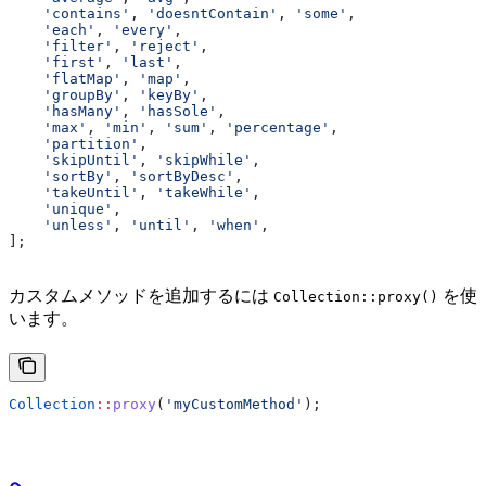
    'contains'
, 
'doesntContain'
, 
'some'
,
    'each'
, 
'every'
,
    'filter'
, 
'reject'
,
    'first'
, 
'last'
,
    'flatMap'
, 
'map'
,
    'groupBy'
, 
'keyBy'
,
    'hasMany'
, 
'hasSole'
,
    'max'
, 
'min'
, 
'sum'
, 
'percentage'
,
    'partition'
,
    'skipUntil'
, 
'skipWhile'
,
    'sortBy'
, 
'sortByDesc'
,
    'takeUntil'
, 
'takeWhile'
,
    'unique'
,
    'unless'
, 
'until'
, 
'when'
,
];
カスタムメソッドを追加するには
を使
Collection::proxy()
います。
Collection
::
proxy
(
'myCustomMethod'
);