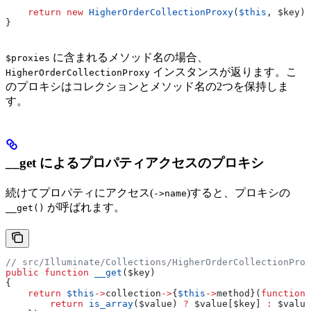
    return
 new
 HigherOrderCollectionProxy
(
$this
, 
$key
);
}
に含まれるメソッド名の場合、
$proxies
インスタンスが返ります。こ
HigherOrderCollectionProxy
のプロキシはコレクションとメソッド名の2つを保持しま
す。
__get によるプロパティアクセスのプロキシ
続けてプロパティにアクセス(
)すると、プロキシの
->name
が呼ばれます。
__get()
// src/Illuminate/Collections/HigherOrderCollectionProx
public
 function
 __get
(
$key
)
{
    return
 $this
->
collection
->
{
$this
->
method
}(
function
 
        return
 is_array
(
$value
) 
?
 $value
[
$key
] 
:
 $value