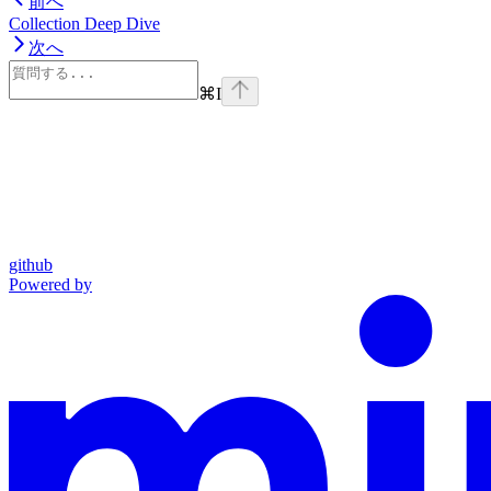
前へ
Collection Deep Dive
次へ
⌘
I
github
Powered by