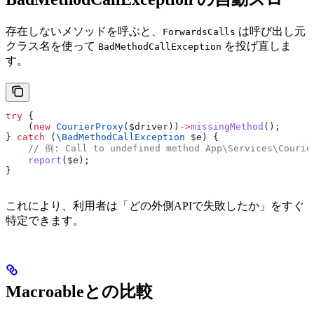
存在しないメソッドを呼ぶと、
は呼び出し元
ForwardsCalls
クラス名を使って
を投げ直しま
BadMethodCallException
す。
try
 {
    (
new
 CourierProxy
(
$driver
))
->
missingMethod
();
} 
catch
 (
\
BadMethodCallException
 $e
) {
    // 例: Call to undefined method App\Services\Courie
    report
(
$e
);
}
これにより、利用者は「どの外側APIで失敗したか」をすぐ
特定できます。
Macroableとの比較