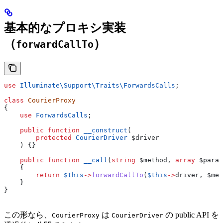
基本的なプロキシ実装
（
）
forwardCallTo
use
 Illuminate\Support\Traits\
ForwardsCalls
;
class
 CourierProxy
{
    use
 ForwardsCalls
;
    public
 function
 __construct
(
        protected
 CourierDriver
 $driver
    ) {}
    public
 function
 __call
(
string
 $method
, 
array
 $param
    {
        return
 $this
->
forwardCallTo
(
$this
->
driver
, 
$met
    }
}
この形なら、
は
の public API を
CourierProxy
CourierDriver