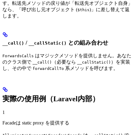
す。転送先メソッドの戻り値が「転送先オブジェクト自身」
なら、「呼び出し元オブジェクト (
)」に差し替えて返
$this
します。
/
との組み合わせ
__call()
__callStatic()
はマジックメソッドを提供しません。あなた
ForwardsCalls
のクラス側で
（必要なら
）を実装
__call()
__callStatic()
し、その中で
系メソッドを呼びます。
forwardCallTo
実際の使用例（Laravel内部）
1
Facadeは static proxy を提供する