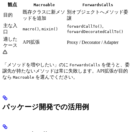
観点
Macroable
ForwardsCalls
既存クラスに新メソ
別オブジェクトへメソッド委
目的
ッドを追加
譲
主な入
,
forwardCallTo()
,
macro()
mixin()
口
forwardDecoratedCallTo()
適した
API拡張
Proxy / Decorator / Adapter
ケース
「メソッドを増やしたい」のに
を使うと、委
ForwardsCalls
譲先が持たないメソッドは常に失敗します。API拡張が目的
なら
を選んでください。
Macroable
パッケージ開発での活用例