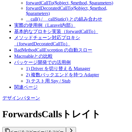
forwardCallTo($object, $method, $parameters)
forwardDecoratedCallTo($object, $method,
$parameters)
__call() / __callStatic() との組み合わせ
実際の使用例（Laravel内部）
基本的なプロキシ実装（forwardCallTo）
メソッドチェーン対応プロキシ
（forwardDecoratedCallTo）
BadMethodCallException の自動スロー
Macroableとの比較
パッケージ開発での活用例
1) Driver を切り替える Manager
2) 複数バックエンドを持つ Adapter
3) テスト用 Spy / Stub
関連ページ
デザインパターン
ForwardsCallsトレイト
ページをコピー
ページをコピー