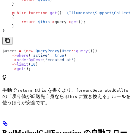
    }
    public
 function
 get
()
:
 \Illuminate\Support\
Collecti
    {
        return
 $this
->
query
->
get
();
    }
}
$users
 =
 (
new
 QueryProxy
(
User
::
query
()))
    ->
where
(
'active'
, 
true
)
    ->
orderByDesc
(
'created_at'
)
    ->
limit
(
10
)
    ->
get
();
手動で
を書くより、
return $this
forwardDecoratedCallTo
の「戻り値が転送先自身なら
に置き換える」ルールを
$this
使うほうが安全です。
BadMethodCallException の自動スロー