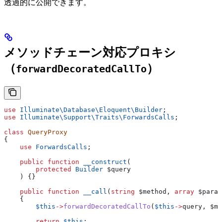
透過的に公開できます。
メソッドチェーン対応プロキシ
（
）
forwardDecoratedCallTo
use
 Illuminate\Database\Eloquent\
Builder
;
use
 Illuminate\Support\Traits\
ForwardsCalls
;
class
 QueryProxy
{
    use
 ForwardsCalls
;
    public
 function
 __construct
(
        protected
 Builder
 $query
    ) {}
    public
 function
 __call
(
string
 $method
, 
array
 $param
    {
        $this
->
forwardDecoratedCallTo
(
$this
->
query
, 
$me
        return
 $this
;