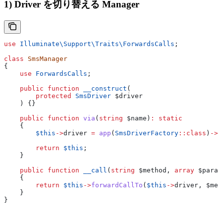
1) Driver を切り替える Manager
use
 Illuminate\Support\Traits\
ForwardsCalls
;
class
 SmsManager
{
    use
 ForwardsCalls
;
    public
 function
 __construct
(
        protected
 SmsDriver
 $driver
    ) {}
    public
 function
 via
(
string
 $name
)
:
 static
    {
        $this
->
driver
 =
 app
(
SmsDriverFactory
::
class
)
->
m
        return
 $this
;
    }
    public
 function
 __call
(
string
 $method
, 
array
 $param
    {
        return
 $this
->
forwardCallTo
(
$this
->
driver
, 
$met
    }
}