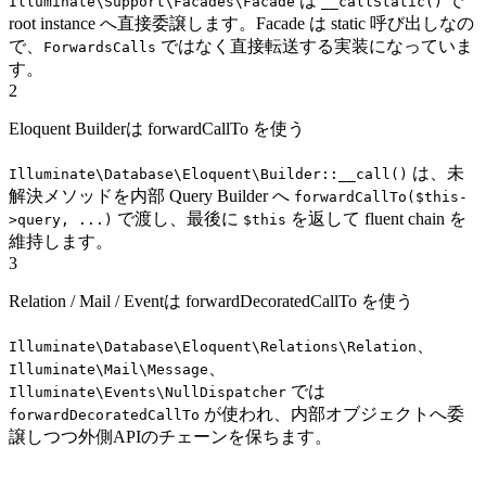
は
で
Illuminate\Support\Facades\Facade
__callStatic()
root instance へ直接委譲します。Facade は static 呼び出しなの
で、
ではなく直接転送する実装になっていま
ForwardsCalls
す。
2
Eloquent Builderは forwardCallTo を使う
は、未
Illuminate\Database\Eloquent\Builder::__call()
解決メソッドを内部 Query Builder へ
forwardCallTo($this-
で渡し、最後に
を返して fluent chain を
>query, ...)
$this
維持します。
3
Relation / Mail / Eventは forwardDecoratedCallTo を使う
、
Illuminate\Database\Eloquent\Relations\Relation
、
Illuminate\Mail\Message
では
Illuminate\Events\NullDispatcher
が使われ、内部オブジェクトへ委
forwardDecoratedCallTo
譲しつつ外側APIのチェーンを保ちます。