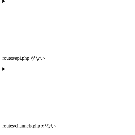
routes/api.php がない
routes/channels.php がない