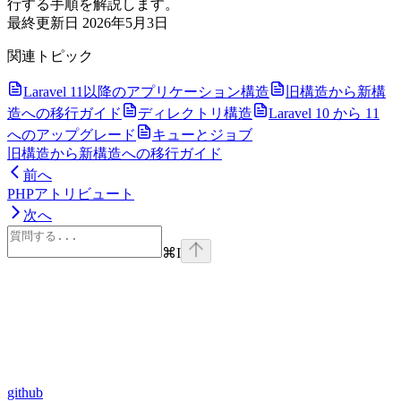
行する手順を解説します。
最終更新日
2026年5月3日
関連トピック
Laravel 11以降のアプリケーション構造
旧構造から新構
造への移行ガイド
ディレクトリ構造
Laravel 10 から 11
へのアップグレード
キューとジョブ
旧構造から新構造への移行ガイド
前へ
PHPアトリビュート
次へ
⌘
I
github