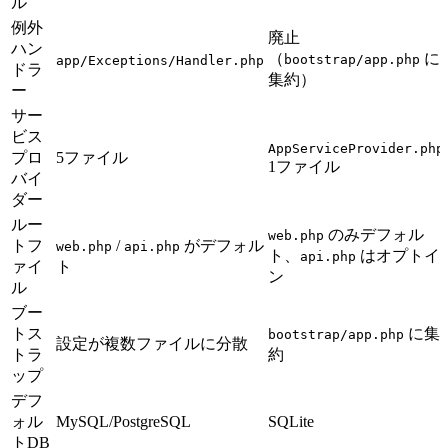
ル
例外
廃止
ハン
（
に
bootstrap/app.php
app/Exceptions/Handler.php
ドラ
集約）
ー
サー
ビス
AppServiceProvider.php
プロ
5ファイル
1ファイル
バイ
ダー
ルー
のみデフォル
web.php
トフ
/
がデフォル
web.php
api.php
ト、
はオプトイ
api.php
ァイ
ト
ン
ル
ブー
トス
に集
bootstrap/app.php
設定が複数ファイルに分散
トラ
約
ップ
デフ
ォル
MySQL/PostgreSQL
SQLite
トDB