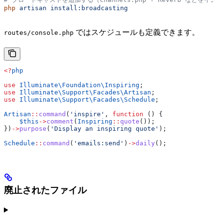
php
 artisan
 install:broadcasting
ではスケジュールも定義できます。
routes/console.php
<?
php
use
 Illuminate\Foundation\
Inspiring
;
use
 Illuminate\Support\Facades\
Artisan
;
use
 Illuminate\Support\Facades\
Schedule
;
Artisan
::
command
(
'inspire'
, 
function
 () {
    $this
->
comment
(
Inspiring
::
quote
());
})
->
purpose
(
'Display an inspiring quote'
);
Schedule
::
command
(
'emails:send'
)
->
daily
();
廃止されたファイル