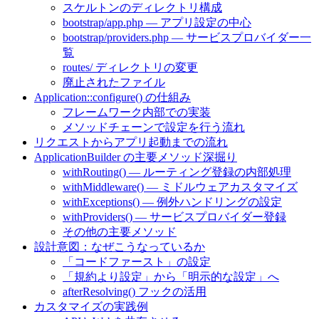
スケルトンのディレクトリ構成
bootstrap/app.php — アプリ設定の中心
bootstrap/providers.php — サービスプロバイダー一
覧
routes/ ディレクトリの変更
廃止されたファイル
Application::configure() の仕組み
フレームワーク内部での実装
メソッドチェーンで設定を行う流れ
リクエストからアプリ起動までの流れ
ApplicationBuilder の主要メソッド深掘り
withRouting() — ルーティング登録の内部処理
withMiddleware() — ミドルウェアカスタマイズ
withExceptions() — 例外ハンドリングの設定
withProviders() — サービスプロバイダー登録
その他の主要メソッド
設計意図：なぜこうなっているか
「コードファースト」の設定
「規約より設定」から「明示的な設定」へ
afterResolving() フックの活用
カスタマイズの実践例