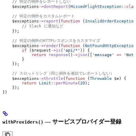
    // 特定の例外をレポートしない
    $exceptions
->
dontReport
(
MissedFlightException
::
clas
    // 特定の例外をカスタムレポート
    $exceptions
->
report
(
function
 (
InvalidOrderException
        // Slack に通知など
    });
    // 特定の例外のHTTPレスポンスをカスタマイズ
    $exceptions
->
render
(
function
 (
NotFoundHttpException
        if
 (
$request
->
is
(
'api/*'
)) {
            return
 response
()
->
json
([
'message'
 =>
 'Not 
        }
    });
    // スロットリング（同じ例外を連続でレポートしない）
    $exceptions
->
throttle
(
function
 (
Throwable
 $e
) {
        return
 Limit
::
perMinute
(
20
);
    });
})
— サービスプロバイダー登録
withProviders()