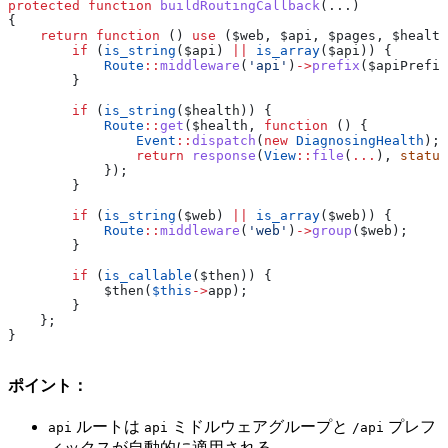
protected
 function
 buildRoutingCallback
(...)
{
    return
 function
 () 
use
 (
$web
, 
$api
, 
$pages
, 
$health
        if
 (
is_string
(
$api
) 
||
 is_array
(
$api
)) {
            Route
::
middleware
(
'api'
)
->
prefix
(
$apiPrefix
        }
        if
 (
is_string
(
$health
)) {
            Route
::
get
(
$health
, 
function
 () {
                Event
::
dispatch
(
new
 DiagnosingHealth
);
                return
 response
(
View
::
file
(
...
), 
status
            });
        }
        if
 (
is_string
(
$web
) 
||
 is_array
(
$web
)) {
            Route
::
middleware
(
'web'
)
->
group
(
$web
);
        }
        if
 (
is_callable
(
$then
)) {
            $then
(
$this
->
app
);
        }
    };
}
ポイント：
ルートは
ミドルウェアグループと
プレフ
api
api
/api
ィックスが自動的に適用される