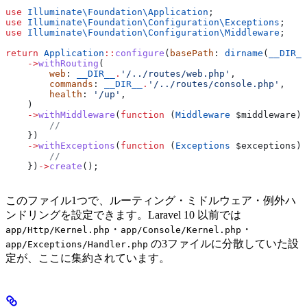
use
 Illuminate\Foundation\
Application
;
use
 Illuminate\Foundation\Configuration\
Exceptions
;
use
 Illuminate\Foundation\Configuration\
Middleware
;
return
 Application
::
configure
(
basePath
: 
dirname
(
__DIR__
    ->
withRouting
(
        web
: 
__DIR__
.
'/../routes/web.php'
,
        commands
: 
__DIR__
.
'/../routes/console.php'
,
        health
: 
'/up'
,
    )
    ->
withMiddleware
(
function
 (
Middleware
 $middleware
)
:
        //
    })
    ->
withExceptions
(
function
 (
Exceptions
 $exceptions
)
:
        //
    })
->
create
();
このファイル1つで、ルーティング・ミドルウェア・例外ハ
ンドリングを設定できます。Laravel 10 以前では
・
・
app/Http/Kernel.php
app/Console/Kernel.php
の3ファイルに分散していた設
app/Exceptions/Handler.php
定が、ここに集約されています。