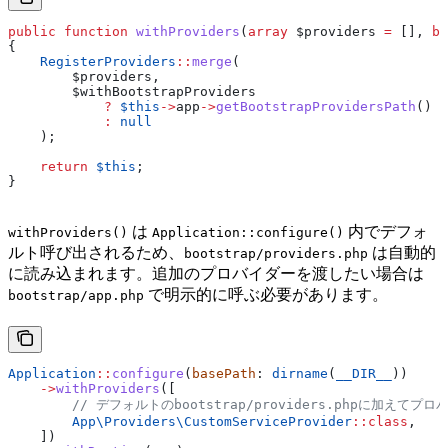
public
 function
 withProviders
(
array
 $providers
 =
 [], 
bo
{
    RegisterProviders
::
merge
(
        $providers
,
        $withBootstrapProviders
            ?
 $this
->
app
->
getBootstrapProvidersPath
()
            :
 null
    );
    return
 $this
;
}
は
内でデフォ
withProviders()
Application::configure()
ルト呼び出されるため、
は自動的
bootstrap/providers.php
に読み込まれます。追加のプロバイダーを渡したい場合は
で明示的に呼ぶ必要があります。
bootstrap/app.php
Application
::
configure
(
basePath
: 
dirname
(
__DIR__
))
    ->
withProviders
([
        // デフォルトのbootstrap/providers.phpに加えて
        App\Providers\
CustomServiceProvider
::
class
,
    ])