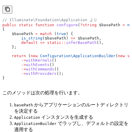
// Illuminate\Foundation\Application より
public
 static
 function
 configure
(
?
string
 $basePath
 =
 nu
{
    $basePath
 =
 match
 (
true
) {
        is_string
(
$basePath
) 
=>
 $basePath
,
        default
 =>
 static
::
inferBasePath
(),
    };
    return
 (
new
 Configuration\
ApplicationBuilder
(
new
 st
        ->
withKernels
()
        ->
withEvents
()
        ->
withCommands
()
        ->
withProviders
();
}
このメソッドは次の処理を行います。
からアプリケーションのルートディレクトリ
basePath
を決定する
インスタンスを生成する
Application
でラップし、デフォルトの設定を
ApplicationBuilder
適用する