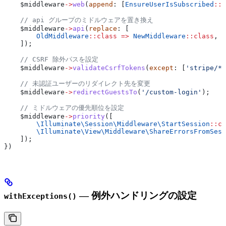
    $middleware
->
web
(
append
: [
EnsureUserIsSubscribed
::
c
    // api グループのミドルウェアを置き換え
    $middleware
->
api
(
replace
: [
        OldMiddleware
::
class
 =>
 NewMiddleware
::
class
,
    ]);
    // CSRF 除外パスを設定
    $middleware
->
validateCsrfTokens
(
except
: [
'stripe/*'
    // 未認証ユーザーのリダイレクト先を変更
    $middleware
->
redirectGuestsTo
(
'/custom-login'
);
    // ミドルウェアの優先順位を設定
    $middleware
->
priority
([
        \Illuminate\Session\Middleware\
StartSession
::
cl
        \Illuminate\View\Middleware\
ShareErrorsFromSess
    ]);
})
— 例外ハンドリングの設定
withExceptions()