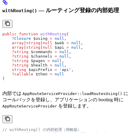
— ルーティング登録の内部処理
withRouting()
public
 function
 withRouting
(
    ?
Closure
 $using
 =
 null
,
    array
|
string
|
null
 $web
 =
 null
,
    array
|
string
|
null
 $api
 =
 null
,
    ?
string
 $commands
 =
 null
,
    ?
string
 $channels
 =
 null
,
    ?
string
 $pages
 =
 null
,
    ?
string
 $health
 =
 null
,
    string
 $apiPrefix
 =
 'api'
,
    ?
callable
 $then
 =
 null
)
内部では
に
AppRouteServiceProvider::loadRoutesUsing()
コールバックを登録し、アプリケーションの booting 時に
を登録します。
AppRouteServiceProvider
// withRouting() の内部処理（簡略版）