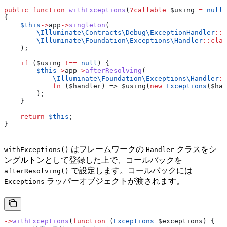
public
 function
 withExceptions
(
?
callable
 $using
 =
 null
)
{
    $this
->
app
->
singleton
(
        \Illuminate\Contracts\Debug\
ExceptionHandler
::
c
        \Illuminate\Foundation\Exceptions\
Handler
::
clas
    );
    if
 (
$using
 !==
 null
) {
        $this
->
app
->
afterResolving
(
            \Illuminate\Foundation\Exceptions\
Handler
::
            fn
 (
$handler
) => 
$using
(
new
 Exceptions
(
$han
        );
    }
    return
 $this
;
}
はフレームワークの
クラスをシ
withExceptions()
Handler
ングルトンとして登録した上で、コールバックを
で設定します。コールバックには
afterResolving()
ラッパーオブジェクトが渡されます。
Exceptions
->
withExceptions
(
function
 (
Exceptions
 $exceptions
) {