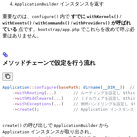
インスタンスを返す
ApplicationBuilder
重要なのは、
内で
すでに
/
configure()
withKernels()
/
/
が呼ばれ
withEvents()
withCommands()
withProviders()
ている
点です。
でこれらを改めて呼ぶ必
bootstrap/app.php
要はありません。
メソッドチェーンで設定を行う流れ
Application
::
configure
(
basePath
: 
dirname
(
__DIR__
))  
//
    ->
withRouting
(
...
)       
// ルーティングを設定し $this
    ->
withMiddleware
(
...
)    
// ミドルウェアを設定し $this
    ->
withExceptions
(
...
)    
// 例外ハンドリングを設定し $t
    ->
create
();              
// Application インスタンス
の呼び出しで
から
create()
ApplicationBuilder
インスタンスが取り出され、
Application