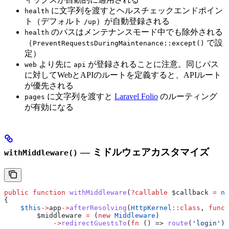
に文字列を渡すとヘルスチェックエンドポイン
health
ト（デフォルト
）が自動登録される
/up
のパスはメンテナンスモード中でも除外される
health
（
で設
PreventRequestsDuringMaintenance::except()
定）
より先に
が登録されることに注意。同じパス
web
api
に対してWebとAPIのルートを定義すると、APIルート
が優先される
に文字列を渡すと
Laravel Folio
のルーティング
pages
が有効になる
— ミドルウェアカスタマイズ
withMiddleware()
public
 function
 withMiddleware
(
?
callable
 $callback
 =
 nu
{
    $this
->
app
->
afterResolving
(
HttpKernel
::
class
, 
funct
        $middleware
 =
 (
new
 Middleware
)
            ->
redirectGuestsTo
(
fn
 () => 
route
(
'login'
))