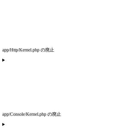
app/Http/Kernel.php の廃止
app/Console/Kernel.php の廃止