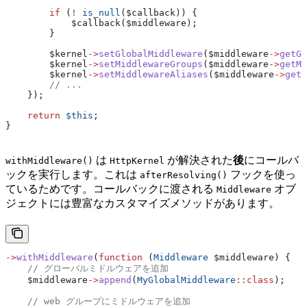
        if
 (
!
 is_null
(
$callback
)) {
            $callback
(
$middleware
);
        }
        $kernel
->
setGlobalMiddleware
(
$middleware
->
getGl
        $kernel
->
setMiddlewareGroups
(
$middleware
->
getMi
        $kernel
->
setMiddlewareAliases
(
$middleware
->
getM
        // ...
    });
    return
 $this
;
}
は
が解決された
後
にコールバ
withMiddleware()
HttpKernel
ックを実行します。これは
フックを使っ
afterResolving()
ているためです。コールバックに渡される
オブ
Middleware
ジェクトには豊富なカスタマイズメソッドがあります。
->
withMiddleware
(
function
 (
Middleware
 $middleware
) {
    // グローバルミドルウェアを追加
    $middleware
->
append
(
MyGlobalMiddleware
::
class
);
    // web グループにミドルウェアを追加